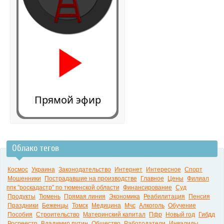
Прямой эфир
Облако тегов
0:00
Космос
Украина
Законодательство
Интернет
Интересное
Спорт
Мошенники
Пострадавшие на производстве
Главное
Цены
Филиал
ппк "роскадастр" по тюменской области
Финансирование
Суд
Продукты
Тюмень
Прямая линия
Экономика
Реабилитация
Пенсия
Праздники
Беженцы
Томск
Медицина
Мчс
Алкоголь
Обучение
Пособия
Строительство
Материнский капитал
Пфр
Новый год
Гибдд
Росреестр
Владимир путин
Общество
Работодатели
Инвалиды