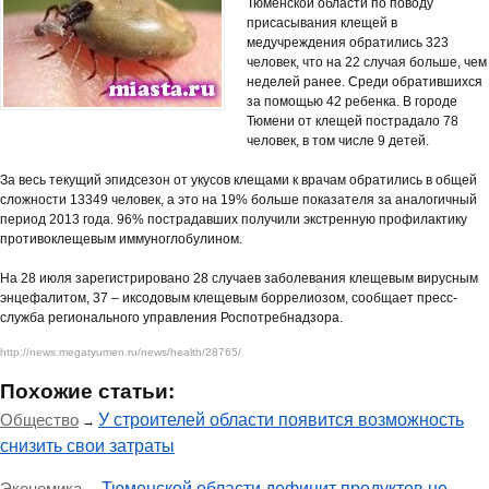
Тюменской области по поводу
присасывания клещей в
медучреждения обратились 323
человек, что на 22 случая больше, чем
неделей ранее. Среди обратившихся
за помощью 42 ребенка. В городе
Тюмени от клещей пострадало 78
человек, в том числе 9 детей.
За весь текущий эпидсезон от укусов клещами к врачам обратились в общей
сложности 13349 человек, а это на 19% больше показателя за аналогичный
период 2013 года. 96% пострадавших получили экстренную профилактику
противоклещевым иммуноглобулином.
На 28 июля зарегистрировано 28 случаев заболевания клещевым вирусным
энцефалитом, 37 – иксодовым клещевым боррелиозом, сообщает пресс-
служба регионального управления Роспотребнадзора.
http://news.megatyumen.ru/news/health/28765/
Похожие статьи:
Общество
У строителей области появится возможность
→
снизить свои затраты
Экономика
Тюменской области дефицит продуктов не