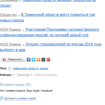
→
грозит
Общество
В Тюменской области могут появиться три
→
новых города
НОД Тюмень
Участникам Программы государственного
→
софинансирования пенсий: не потеряй целый год!
НОД Тюмень
Лучших страхователей по итогам 2014 года
→
выберут в мае
Поделиться…
Теги:
тюменская область
,
клещи
Рейтинг:
0
Голосов:
0
3084 просмотра
Комментарии (
0
)
Нет комментариев. Ваш будет первым!
Добавить комментарий