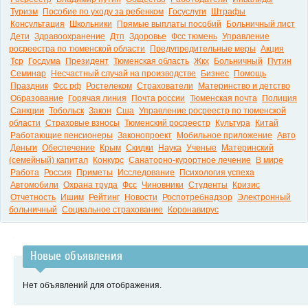
Туризм
Пособие по уходу за ребенком
Госуслуги
Штрафы
Консультация
Школьники
Прямые выплаты пособий
Больничный лист
Дети
Здравоохранение
Дтп
Здоровье
Фсс тюмень
Управление
росреестра по тюменской области
Предупредительные меры
Акция
Тср
Госдума
Президент
Тюменская область
Жкх
Больничный
Путин
Семинар
Несчастный случай на производстве
Бизнес
Помощь
Праздник
Фсс рф
Ростелеком
Страхователи
Материнство и детство
Образование
Горячая линия
Почта россии
Тюменская почта
Полиция
Санкции
Тобольск
Закон
Сша
Управление росреестр по тюменской
области
Страховые взносы
Тюменский росреестр
Культура
Китай
Работающие пенсионеры
Законопроект
Мобильное приложение
Авто
Деньги
Обеспечение
Крым
Скидки
Наука
Ученые
Материнский
(семейный) капитал
Конкурс
Санаторно-курортное лечение
В мире
Работа
Россия
Приметы
Исследование
Психология успеха
Автомобили
Охрана труда
Фсс
Чиновники
Студенты
Кризис
Отчетность
Ишим
Рейтинг
Новости
Роспотребнадзор
Электронный
больничный
Социальное страхование
Коронавирус
Новые объявления
Нет объявлений для отображения.