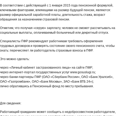
В соответствии с действующей с 1 января 2015 года пенсионной формулой,
ключевыми факторами, влияющими на размер будущей пенсии, являются:
размер официальной заработной платы, длительность стажа, возраст
обращения за назначением страховой пенсии.
Отметим, что получая «серую» зарплату, человек не сможет рассчитывать на
социальные выплаты, оплачиваемый больничный или декретный отпуск.
Специалисты ПФР рекомендуют работникам требовать оформления
трудовых договоров и проверять состояние своего пенсионного счета, чтобы
знать: перечисляет ли работодатель страховые взносы в ПФР.
Это можно сделать:
через «Личный кабинет застрахованного лица» на сайте ПФР;
через интернет-портал государственных услуг www.gosuslugi.ru;
через банки-партнеры ПФР (ОАО «Сбербанк России», ОАО «Банк Уралсиб»,
ОАО «Газпромбанк», ОАО «Банк Москвы», ЗАО «Банк ВТБ 24»);
лично обратившись в Пенсионный фонд по месту пребывания.
Для сведения:
Работающий гражданин может сообщить о недобросовестном работодателе,