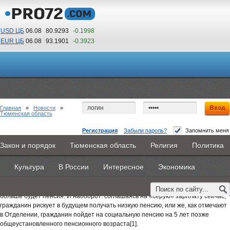
USD ЦБ
06.08
80.9293
-0.1998
EUR ЦБ
06.08
93.1901
-0.3923
05
53
По Гринвичу (GMT +5)
Главная
»
Новости
»
Тюменская область
Регистрация
Забыли пароль?
Запомнить меня
Белая или серая?
Закон и порядок
Тюменская область
Религия
Политика
Главная
Новости
Объявления
КНИГИ
ВестиNet
18 апреля 2016 -
Эксперт ПФР
Культура
В России
Интересное
Экономика
Каталоги
9PS
Прочее
Отделение ПФР по Тюменской области напоминает, что страховая пенсия
формируется только с официальной («белой») зарплаты. Чем она выше, тем
больше будет пенсия. И наоборот: соглашаясь на «серую» зарплату сейчас,
гражданин рискует в будущем получать низкую пенсию, или же, как отмечают
в Отделении, гражданин пойдет на социальную пенсию на 5 лет позже
общеустановленного пенсионного возраста[1].