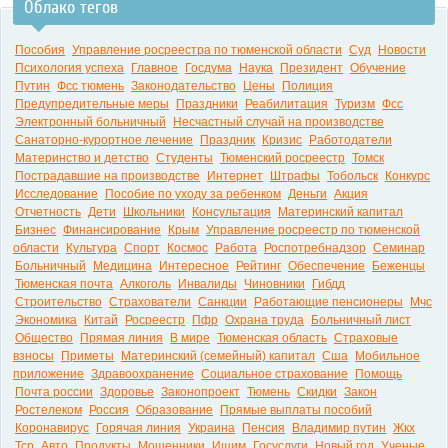
Облако тегов
0:00
Пособия
Управление росреестра по тюменской области
Суд
Новости
Психология успеха
Главное
Госдума
Наука
Президент
Обучение
Путин
Фсс тюмень
Законодательство
Цены
Полиция
Предупредительные меры
Праздники
Реабилитация
Туризм
Фсс
Электронный больничный
Несчастный случай на производстве
Санаторно-курортное лечение
Праздник
Кризис
Работодатели
Материнство и детство
Студенты
Тюменский росреестр
Томск
Пострадавшие на производстве
Интернет
Штрафы
Тобольск
Конкурс
Исследование
Пособие по уходу за ребенком
Деньги
Акция
Отчетность
Дети
Школьники
Консультация
Материнский капитал
Бизнес
Финансирование
Крым
Управление росреестр по тюменской
области
Культура
Спорт
Космос
Работа
Роспотребнадзор
Семинар
Больничный
Медицина
Интересное
Рейтинг
Обеспечение
Беженцы
Тюменская почта
Алкоголь
Инвалиды
Чиновники
Гибдд
Строительство
Страхователи
Санкции
Работающие пенсионеры
Мчс
Экономика
Китай
Росреестр
Пфр
Охрана труда
Больничный лист
Общество
Прямая линия
В мире
Тюменская область
Страховые
взносы
Приметы
Материнский (семейный) капитал
Сша
Мобильное
приложение
Здравоохранение
Социальное страхование
Помощь
Почта россии
Здоровье
Законопроект
Тюмень
Скидки
Закон
Ростелеком
Россия
Образование
Прямые выплаты пособий
Коронавирус
Горячая линия
Украина
Пенсия
Владимир путин
Жкх
Тср
Авто
Продукты
Мошенники
Ишим
Госуслуги
Новый год
Ученые