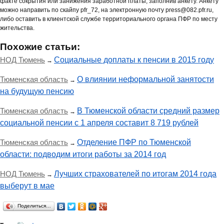
факте сокрытия или занижения заработной платы, заполнив анкету. Анкету
можно направить по скайпу pfr_72, на электронную почту press@082.pfr.ru,
либо оставить в клиентской службе территориального органа ПФР по месту
жительства.
Похожие статьи:
НОД Тюмень
Социальные доплаты к пенсии в 2015 году
→
Тюменская область
О влиянии неформальной занятости
→
на будущую пенсию
Тюменская область
В Тюменской области средний размер
→
социальной пенсии с 1 апреля составит 8 719 рублей
Тюменская область
Отделение ПФР по Тюменской
→
области: подводим итоги работы за 2014 год
НОД Тюмень
Лучших страхователей по итогам 2014 года
→
выберут в мае
Поделиться…