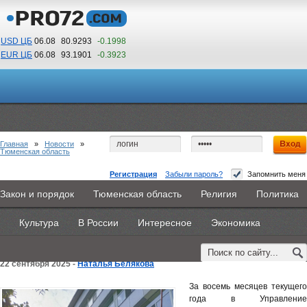
USD ЦБ
06.08
80.9293
-0.1998
EUR ЦБ
06.08
93.1901
-0.3923
09
03
По Гринвичу (GMT +5)
Главная
»
Новости
»
Тюменская область
Регистрация
Забыли пароль?
Запомнить меня
Более 2,6 млн обращений в сфере
Закон и порядок
Тюменская область
Религия
Политика
Главная
Новости
Объявления
КНИГИ
ВестиNet
недвижимости поступило в тюменский
Культура
В России
Интересное
Экономика
Каталоги
9PS
Прочее
Росреестр
22 сентября 2025 -
Наталья Белякова
За восемь месяцев текущего
года в Управление