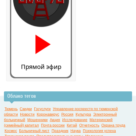
Прямой эфир
Облако тегов
0:00
Тюмень
Скидки
Госуслуги
Управление росреестр по тюменской
области
Новости
Коронавирус
Россия
Культура
Электронный
больничный
Мошенники
Акция
Исследование
Материнский
(семейный) капитал
Почта россии
Китай
Отчетность
Охрана труда
Космос
Больничный лист
Праздник
Наука
Психология успеха