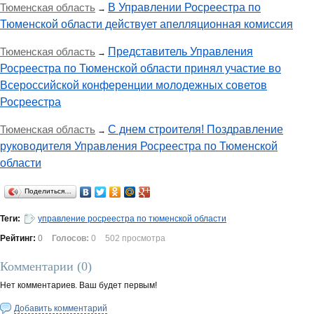
Тюменская область
В Управлении Росреестра по
→
Тюменской области действует апелляционная комиссия
Тюменская область
Представитель Управления
→
Росреестра по Тюменской области принял участие во
Всероссийской конференции молодежных советов
Росреестра
Тюменская область
С днем строителя! Поздравление
→
руководителя Управления Росреестра по Тюменской
области
Поделиться…
Теги:
управление росреестра по тюменской области
Рейтинг:
0
Голосов:
0
502 просмотра
Комментарии (
0
)
Нет комментариев. Ваш будет первым!
Добавить комментарий