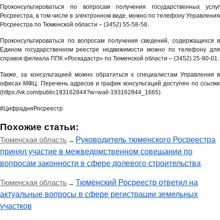
Проконсультироваться по вопросам получения государственных услуг
Росреестра, в том числе в электронном виде, можно по телефону Управления
Росреестра по Тюменской области – (3452) 55-58-58.
Проконсультироваться по вопросам получения сведений, содержащихся в
Едином государственном реестре недвижимости можно по телефону для
справок филиала ППК «Роскадастр» по Тюменской области – (3452) 25-90-01.
Также, за консультацией можно обратиться к специалистам Управления в
офисах МФЦ. Перечень адресов и график консультаций доступен по ссылке
(https://vk.com/public193162844?w=wall-193162844_1665).
#ЦифрадняРосреестр
Похожие статьи:
Тюменская область
Руководитель тюменского Росреестра
→
принял участие в межведомственном совещании по
вопросам законности в сфере долевого строительства
Тюменская область
Тюменский Росреестр ответил на
→
актуальные вопросы в сфере регистрации земельных
участков