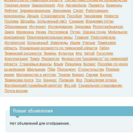
росреестра по тюменской области
Несчастный случай на производстве
Горячая линия
Законопроект
Дтп
Автомобили
Приметы
Беженцы
Рейтинг
Здравоохранение
Экономика
Спорт
Работающие
пенсионеры
Деньги
Страхователи
Пособия
Чиновники
Новости
Госдума
Штрафы
Больничный лист
Санкции
Владимир путин
Образование
Интернет
Исследование
Здоровье
Роспотребнадзор
Закон
Медицина
Наука
Ростелеком
Путин
Охрана труда
Мобильное
приложение
Предупредительные меры
Главное
Работодатели
Интересное
Больничный
Инвалиды
Ишим
Ученые
Тюменская
область
Управление росреестр по тюменской области
Гибдд
Тюменский росреестр
Тюмень
Культура
Мчс
Китай
Госуслуги
Консультация
Томск
Росреестр
Филиал ппк "роскадастр" по тюменской
области
Страховые взносы
Крым
Праздник
Космос
Пособие по уходу
за ребенком
Школьники
Пфр
Президент
Строительство
Прямая
линия
Материнство и детство
Туризм
Кризис
Скидки
Бизнес
Тюменская почта
Тср
Конкурс
Полиция
Фсс
Психология успеха
Материнский (семейный) капитал
Фсс рф
Социальное страхование
Почта россии
Новые объявления
Нет объявлений для отображения.