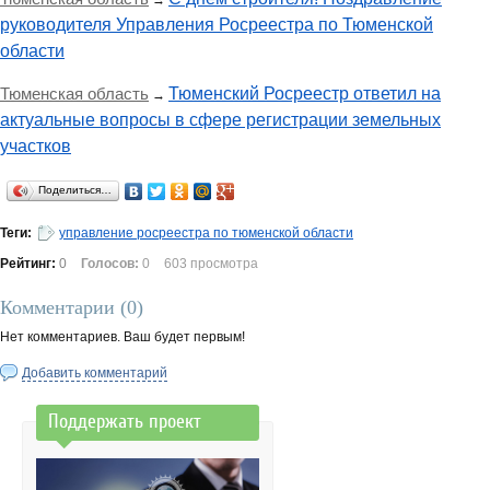
→
руководителя Управления Росреестра по Тюменской
области
Тюменская область
Тюменский Росреестр ответил на
→
актуальные вопросы в сфере регистрации земельных
участков
Поделиться…
Теги:
управление росреестра по тюменской области
Рейтинг:
0
Голосов:
0
603 просмотра
Комментарии (
0
)
Нет комментариев. Ваш будет первым!
Добавить комментарий
Поддержать проект