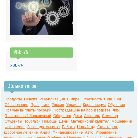
УВБ-76
УВБ-76
Облако тегов
Продукты
Пенсия
Реабилитация
В мире
Отчетность
Сша
Суд
Обеспечение
Праздники
Россия
Украина
Коронавирус
Обучение
Прямые выплаты пособий
Пострадавшие на производстве
Жкх
Электронный больничный
Общество
Дети
Алкоголь
Семинар
Студенты
Тобольск
Помощь
Цены
Материнский капитал
Мошенники
Фсс тюмень
Законодательство
Работа
Новый год
Санаторно-
курортное лечение
Акция
Финансирование
Авто
Управление