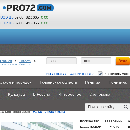
USD ЦБ
09.08
82.1665
0.00
EUR ЦБ
09.08
94.8366
0.00
13
14
По Гринвичу (GMT +5)
Главная
»
Новости
»
Тюменская область
Регистрация
Забыли пароль?
Запомнить меня
Более 66% заявлений об учете и регистрации
Закон и порядок
Тюменская область
Религия
Политика
Главная
Новости
Объявления
КНИГИ
ВестиNet
недвижимости поступило в тюменский
Культура
В России
Интересное
Экономика
Каталоги
9PS
Прочее
Росреестр в формате онлайн
18 сентября 2025 -
Наталья Белякова
Количество заявлений о
кадастровом учете и