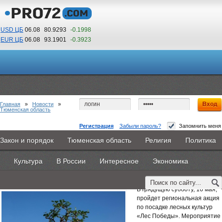
USD ЦБ
06.08
80.9293
-0.1998
EUR ЦБ
06.08
93.1901
-0.3923
14
27
По Гринвичу (GMT +5)
Главная
»
Новости
»
Тюменская область
Регистрация
Забыли пароль?
Запомнить меня
Больше тысячи тюменцев готовы высадить
Закон и порядок
Тюменская область
Религия
Политика
Главная
Новости
Объявления
КНИГИ
ВестиNet
«Лес Победы»
Культура
В России
Интересное
Экономика
Каталоги
9PS
Прочее
14 мая 2015 -
Наталья Белякова
В грядущую субботу, 16 мая,
пройдет региональная акция
по посадке лесных культур
«Лес Победы». Мероприятие