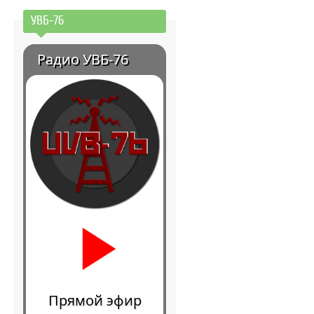
УВБ-76
Радио УВБ-76
Прямой эфир