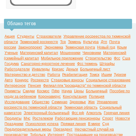
Облако тегов
0:00
Акция
Студенты
Страхователи
Управление росреестра по тюменской
области
Тюменский росреестр
Тср
Тюмень
Культура
Дтп
Почта
россии
Законопроект
Экономика
Тюменская почта
Новый год
Крым
Ученые
Материнский капитал
Мошенники
Чиновники
Материнский
(семейный) капитал
Мобильное приложение
Строительство
Фсс
Сша
Госдума
Санаторно-курортное лечение
Фсс тюмень
Штрафы
Работодатели
Инвалиды
Кризис
Деньги
Больничный лист
Материнство и детство
Работа
Реабилитация
Томск
Ишим
Туризм
Авто
Конкурс
Росреестр
Страховые взносы
Социальное страхование
Интересное
Пенсия
Филиал ппк "роскадастр" по тюменской области
Приметы
Скидки
Космос
Пфр
Наука
Цены
Больничный
Пособие по
уходу за ребенком
Коронавирус
Консультация
Полиция
Исследование
Общество
Семинар
Здоровье
Жкх
Управление
росреестр по тюменской области
Тюменская область
Социальный
навигатор
Электронный больничный
Фсс рф
Алкоголь
Горячая линия
Продукты
Мчс
Ростелеком
Работающие пенсионеры
Спорт
Новости
Праздники
Психология успеха
Прямая линия
В мире
Суд
Предупредительные меры
Президент
Несчастный случай на
производстве
Тобольск
Интернет
Пострадавшие на производстве