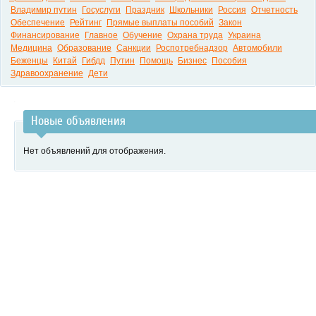
Владимир путин
Госуслуги
Праздник
Школьники
Россия
Отчетность
Обеспечение
Рейтинг
Прямые выплаты пособий
Закон
Финансирование
Главное
Обучение
Охрана труда
Украина
Медицина
Образование
Санкции
Роспотребнадзор
Автомобили
Беженцы
Китай
Гибдд
Путин
Помощь
Бизнес
Пособия
Здравоохранение
Дети
Новые объявления
Нет объявлений для отображения.