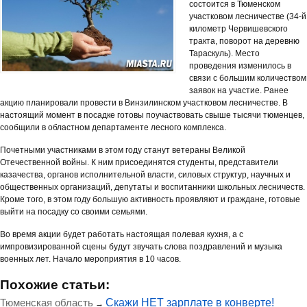
состоится в Тюменском
участковом лесничестве (34-й
километр Червишевского
тракта, поворот на деревню
Тараскуль). Место
проведения изменилось в
связи с большим количеством
заявок на участие. Ранее
акцию планировали провести в Винзилинском участковом лесничестве. В
настоящий момент в посадке готовы поучаствовать свыше тысячи тюменцев,
сообщили в областном департаменте лесного комплекса.
Почетными участниками в этом году станут ветераны Великой
Отечественной войны. К ним присоединятся студенты, представители
казачества, органов исполнительной власти, силовых структур, научных и
общественных организаций, депутаты и воспитанники школьных лесничеств.
Кроме того, в этом году большую активность проявляют и граждане, готовые
выйти на посадку со своими семьями.
Во время акции будет работать настоящая полевая кухня, а с
импровизированной сцены будут звучать слова поздравлений и музыка
военных лет. Начало мероприятия в 10 часов.
Похожие статьи:
Тюменская область
Скажи НЕТ зарплате в конверте!
→