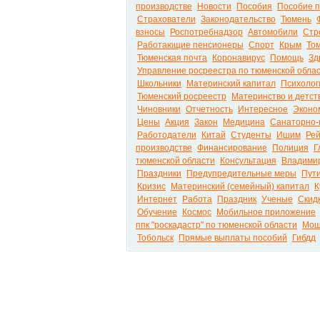
производстве
Новости
Пособия
Пособие п
Страхователи
Законодательство
Тюмень
взносы
Роспотребнадзор
Автомобили
Стр
Работающие пенсионеры
Спорт
Крым
То
Тюменская почта
Коронавирус
Помощь
Зд
Управление росреестра по тюменской обла
Школьники
Материнский капитал
Психолог
Тюменский росреестр
Материнство и детст
Чиновники
Отчетность
Интересное
Эконо
Цены
Акция
Закон
Медицина
Санаторно-
Работодатели
Китай
Студенты
Ишим
Рей
производстве
Финансирование
Полиция
Г
тюменской области
Консультация
Владимир
Праздники
Предупредительные меры
Пут
Кризис
Материнский (семейный) капитал
К
Интернет
Работа
Праздник
Ученые
Скид
Обучение
Космос
Мобильное приложение
ппк "роскадастр" по тюменской области
Мош
Тобольск
Прямые выплаты пособий
Гибдд