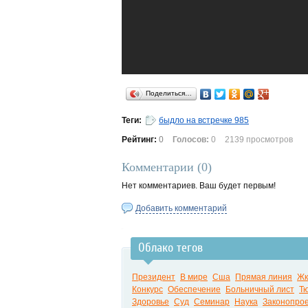
Поделиться…
Теги:
быдло на встречке 985
Рейтинг:
0
Голосов:
0
2139 просмотров
Комментарии (
0
)
Нет комментариев. Ваш будет первым!
Добавить комментарий
Облако тегов
Президент
В мире
Сша
Прямая линия
Жк
Конкурс
Обеспечение
Больничный лист
Тю
Здоровье
Суд
Семинар
Наука
Законопрое