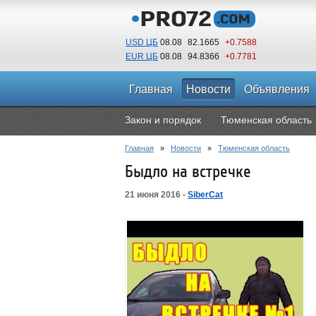
USD ЦБ
08.08
82.1665
+0.7588
EUR ЦБ
08.08
94.8366
+0.7781
Главная
Новости
Объявления
Закон и порядок
Тюменская область
Главная
»
Новости
»
Тюменская область
Быдло на встречке
21 июня 2016 -
SiberCat