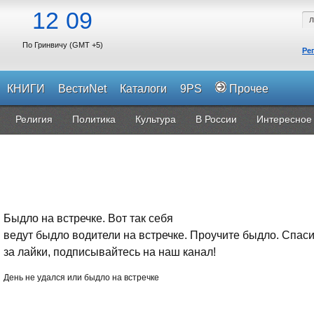
12
09
По Гринвичу (GMT +5)
Ре
КНИГИ
ВестиNet
Каталоги
9PS
Прочее
Религия
Политика
Культура
В России
Интересное
Быдло на встречке. Вот так себя
ведут быдло водители на встречке. Проучите быдло. Спас
за лайки, подписывайтесь на наш канал!
День не удался или быдло на встречке