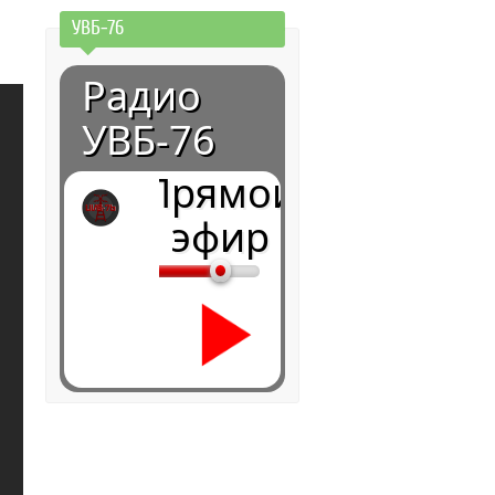
УВБ-76
Радио
УВБ-76
Прямой
эфир
0:00