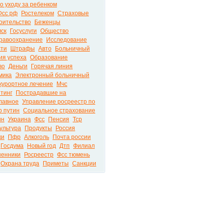
о уходу за ребенком
Фсс рф
Ростелеком
Страховые
оительство
Беженцы
мск
Госуслуги
Общество
равоохранение
Исследование
сти
Штрафы
Авто
Больничный
ия успеха
Образование
во
Деньги
Горячая линия
мика
Электронный больничный
курортное лечение
Мчс
тинг
Пострадавшие на
лавное
Управление росреестр по
 путин
Социальное страхование
ин
Украина
Фсс
Пенсия
Тср
ультура
Продукты
Россия
ки
Пфр
Алкоголь
Почта россии
Госдума
Новый год
Дтп
Филиал
енники
Росреестр
Фсс тюмень
Охрана труда
Приметы
Санкции