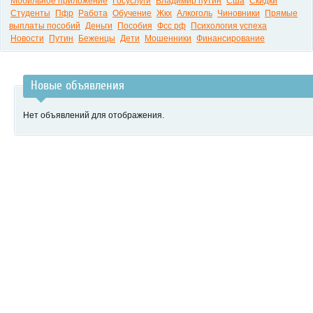
Мобильное приложение
Госуслуги
Владимир путин
Сша
Скидки
Студенты
Пфр
Работа
Обучение
Жкх
Алкоголь
Чиновники
Прямые
выплаты пособий
Деньги
Пособия
Фсс рф
Психология успеха
Новости
Путин
Беженцы
Дети
Мошенники
Финансирование
Новые объявления
Нет объявлений для отображения.