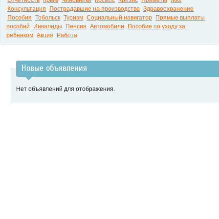
Отчетность
Крым
Чиновники
Космос
Кризис
Приметы
Жкх
Консультация
Пострадавшие на производстве
Здравоохранение
Пособия
Тобольск
Туризм
Социальный навигатор
Прямые выплаты
пособий
Инвалиды
Пенсия
Автомобили
Пособие по уходу за
ребенком
Акция
Работа
Новые объявления
Нет объявлений для отображения.