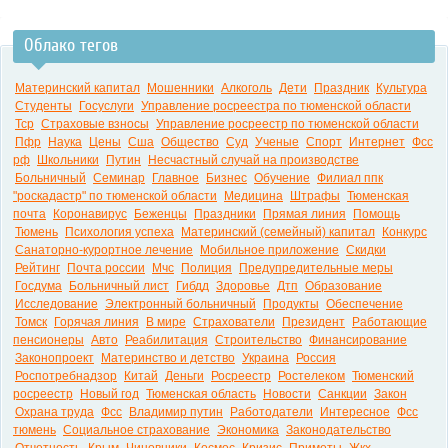
Облако тегов
0:00
Материнский капитал
Мошенники
Алкоголь
Дети
Праздник
Культура
Студенты
Госуслуги
Управление росреестра по тюменской области
Тср
Страховые взносы
Управление росреестр по тюменской области
Пфр
Наука
Цены
Сша
Общество
Суд
Ученые
Спорт
Интернет
Фсс
рф
Школьники
Путин
Несчастный случай на производстве
Больничный
Семинар
Главное
Бизнес
Обучение
Филиал ппк
"роскадастр" по тюменской области
Медицина
Штрафы
Тюменская
почта
Коронавирус
Беженцы
Праздники
Прямая линия
Помощь
Тюмень
Психология успеха
Материнский (семейный) капитал
Конкурс
Санаторно-курортное лечение
Мобильное приложение
Скидки
Рейтинг
Почта россии
Мчс
Полиция
Предупредительные меры
Госдума
Больничный лист
Гибдд
Здоровье
Дтп
Образование
Исследование
Электронный больничный
Продукты
Обеспечение
Томск
Горячая линия
В мире
Страхователи
Президент
Работающие
пенсионеры
Авто
Реабилитация
Строительство
Финансирование
Законопроект
Материнство и детство
Украина
Россия
Роспотребнадзор
Китай
Деньги
Росреестр
Ростелеком
Тюменский
росреестр
Новый год
Тюменская область
Новости
Санкции
Закон
Охрана труда
Фсс
Владимир путин
Работодатели
Интересное
Фсс
тюмень
Социальное страхование
Экономика
Законодательство