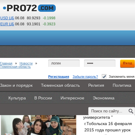
USD ЦБ
06.08
80.9293
-0.1998
EUR ЦБ
06.08
93.1901
-0.3923
11
54
По Гринвичу (GMT +5)
Главная
»
Новости
»
Тюменская область
Регистрация
Забыли пароль?
Запомнить меня
Что нужно знать о «серой» зарплате
Закон и порядок
Тюменская область
Религия
Политика
Главная
Новости
Объявления
КНИГИ
ВестиNet
18 февраля 2015 -
Эксперт ПФР
Культура
В России
Интересное
Экономика
Каталоги
9PS
Прочее
В филиале "Тюменского
государственного
университета "
г.Тобольска 16 февраля
2015 года прошел урок