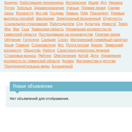
Конкурс
Работающие пенсионеры
Интересное
Ишим
Дтп
Украина
Путин
Тобольск
Здравоохранение
Ученые
Прямая линия
Скидки
Цены
Росреестр
Фсс рф
Госдума
Тюмень
Пфр
Президент
Прямые
выплаты пособий
Школьники
Электронный больничный
Отчетность
Социальное страхование
Работодатели
Суд
Культура
Новости
Томск
Мчс
Жкх
Сша
Тюменская область
Управление росреестра по
тюменской области
Пострадавшие на производстве
Горячая линия
Обучение
Госуслуги
Санкции
Спорт
Материнский (семейный) капитал
Крым
Главное
Страхователи
Фсс
Почта россии
Кризис
Тюменский
росреестр
Общество
Работа
Санаторно-курортное лечение
Страховые взносы
Рейтинг
Обеспечение
Китай
Дети
Управление
росреестр по тюменской области
Космос
Материнство и детство
Предупредительные меры
Больничный
Новые объявления
Нет объявлений для отображения.