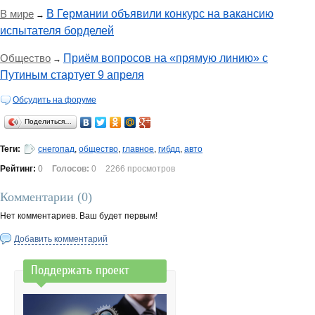
В мире
В Германии объявили конкурс на вакансию
→
испытателя борделей
Общество
Приём вопросов на «прямую линию» с
→
Путиным стартует 9 апреля
Обсудить на форуме
Поделиться…
Теги:
снегопад
,
общество
,
главное
,
гибдд
,
авто
Рейтинг:
0
Голосов:
0
2266 просмотров
Комментарии (
0
)
Нет комментариев. Ваш будет первым!
Добавить комментарий
Поддержать проект