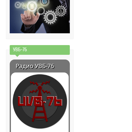
УВБ-76
Радио УВБ-76