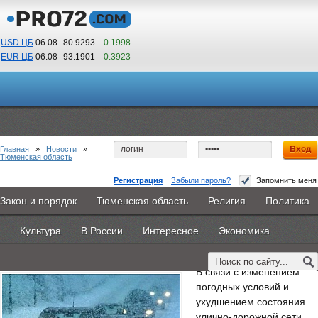
USD ЦБ
06.08
80.9293
-0.1998
EUR ЦБ
06.08
93.1901
-0.3923
14
36
По Гринвичу (GMT +5)
Главная
»
Новости
»
Тюменская область
Регистрация
Забыли пароль?
Запомнить меня
Из-за снегопада тюменцев просят не садиться
Закон и порядок
Тюменская область
Религия
Политика
Главная
Новости
Объявления
КНИГИ
ВестиNet
за руль без необходимости
Культура
В России
Интересное
Экономика
Каталоги
9PS
Прочее
13 января 2015 -
Дмитрий Козырь
В связи с изменением
погодных условий и
ухудшением состояния
улично-дорожной сети,