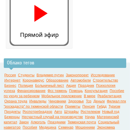
Прямой эфир
Облако тегов
0:00
Россия
Студенты
Владимир путин
Законопроект
Исследование
Интернет
Коронавирус
Образование
Автомобили
Строительство
Бизнес
Полиция
Больничный лист
Акция
Праздник
Психология
успеха
Финансирование
Фсс тюмень
Помощь
Консультация
Пособие
по уходу за ребенком
Мобильное приложение
В мире
Реабилитация
Охрана труда
Инвалиды
Чиновники
Здоровье
Тср
Деньги
Филиал ппк
"роскадастр" по тюменской области
Приметы
Пенсия
Гибдд
Туризм
Продукты
Роспотребнадзор
Авто
Штрафы
Ростелеком
Новый год
Беженцы
Несчастный случай на производстве
Наука
Материнский
капитал
Закон
Алкоголь
Праздники
Тюменская почта
Социальный
навигатор
Пособия
Медицина
Семинар
Мошенники
Экономика