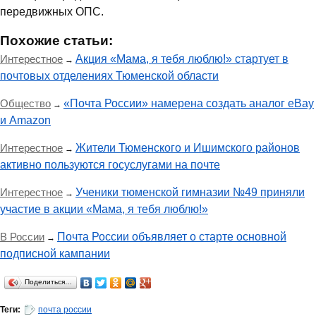
передвижных ОПС.
Похожие статьи:
Интерестное
Акция «Мама, я тебя люблю!» стартует в
→
почтовых отделениях Тюменской области
Общество
«Почта России» намерена создать аналог eBay
→
и Amazon
Интерестное
Жители Тюменского и Ишимского районов
→
активно пользуются госуслугами на почте
Интерестное
Ученики тюменской гимназии №49 приняли
→
участие в акции «Мама, я тебя люблю!»
В России
Почта России объявляет о старте основной
→
подписной кампании
Поделиться…
Теги:
почта россии