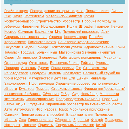
Реабилитация
Пострадавшие на производстве
Прямая линия
Бизнес
Жкх
Наука
Ростелеком
Материнский капитал
Путин
Роспотребнадзор
Строительство
Росреестр
Пособие по уходу за
ребенком
Чиновники
Исследование
Ишим
Штрафы
Главное
Пенсия
Космос
Семинар
Школьники
Мчс
Тюменский росреестр
Дети
Социальное страхование
Украина
Консультация
Пособия
Коронавирус
Тюменская почта
Санаторно-курортное лечение
Госуслуги
Скидки
Конкурс
Психология успеха
Здравоохранение
Крым
Тобольск
Госдума
Больничный
Материнский (семейный) капитал
Спорт
Интересное
Экономика
Работающие пенсионеры
Медицина
Охрана труда
Отчетность
Больничный лист
Рейтинг
Ученые
Полиция
Алкоголь
Туризм
Почта россии
Тср
Страхователи
Работодатели
Продукты
Тюмень
Президент
Несчастный случай на
производстве
Материнство и детство
Дтп
Деньги
Инвалиды
Законопроект
Пфр
Беженцы
Управление росреестра по тюменской
области
Культура
Помощь
Страховые взносы
Филиал ппк "роскадастр"
по тюменской области
Обучение
Гибдд
Суд
Новый год
Мошенники
Фсс тюмень
Финансирование
Предупредительные меры
Праздник
Закон
Акция
Студенты
Управление росреестр по тюменской области
Авто
Автомобили
Фсс
Работа
Томск
Мобильное приложение
Санкции
Прямые выплаты пособий
Владимир путин
Тюменская
область
Сша
Горячая линия
Общество
Здоровье
Фсс рф
Праздники
Интернет
Новости
Приметы
Социальный навигатор
Китай