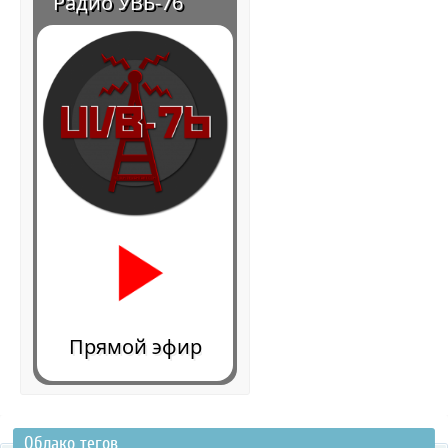
Радио УВБ-76
Прямой эфир
Облако тегов
0:00