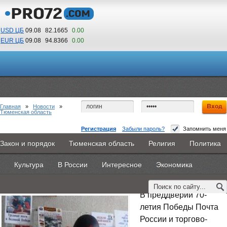
USD ЦБ
09.08
82.1665
0.00
EUR ЦБ
09.08
94.8366
0.00
18
23
По Гринвичу (GMT +5)
Главная
»
Новости
»
Тюменская область
Регистрация
Забыли пароль?
Запомнить меня
Книги о войне можно приобрести в почтовых
Закон и порядок
Тюменская область
Религия
Политика
Главная
Новости
Объявления
КНИГИ
ВестиNet
отделениях Тюменской области
Культура
В России
Интересное
Экономика
Каталоги
9PS
Прочее
20 апреля 2015 -
Наталья Белякова
В преддверии 70-
летия Победы Почта
России и торгово-