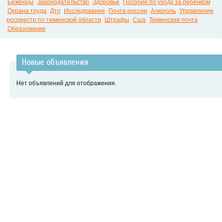
Беженцы
Законодательство
Здоровье
Пособие по уходу за ребенком
Охрана труда
Дтп
Исследование
Почта россии
Алкоголь
Управление
росреестр по тюменской области
Штрафы
Сша
Тюменская почта
Образование
Новые объявления
Нет объявлений для отображения.