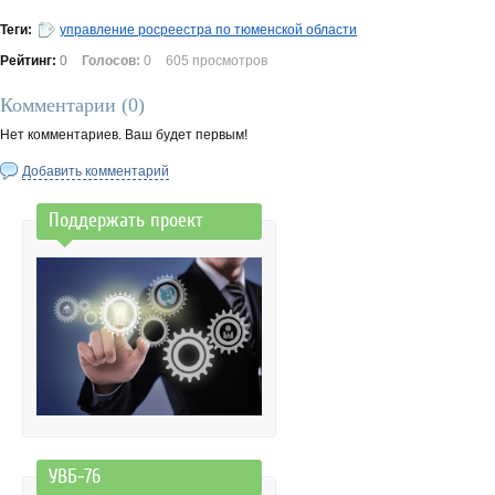
Теги:
управление росреестра по тюменской области
Рейтинг:
0
Голосов:
0
605 просмотров
Комментарии (
0
)
Нет комментариев. Ваш будет первым!
Добавить комментарий
Поддержать проект
УВБ-76