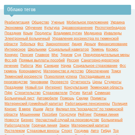
Облако тегов
0:00
Реабилитация
Общество
Ученые
Мобильное приложение
Украина
Экономика
Обучение
Культура
Здравоохранение
Роспотребнадзор
Праздник
Крым
Продукты
Владимир путин
Медицина
Инвалиды
Электронный больничный
Управление росреестра по тюменской
области
Тобольск
Фсс
Законопроект
Акция
Деньги
Финансирование
Интересное
Школьники
Социальный навигатор
Тюмень
Космос
Конкурс
Пенсия
Главное
Мчс
Туризм
Суд
Предупредительные меры
Фсс рф
Прямые выплаты пособий
Россия
Санаторно-курортное
лечение
Работа
Жкх
Санкции
Наука
Социальное страхование
Фсс
тюмень
Коронавирус
Материнство и детство
Обеспечение
Томск
Тюменский росреестр
Психология успеха
Пострадавшие на
производстве
Чиновники
Росреестр
Отчетность
Цены
Студенты
Праздники
Новый год
Интернет
Консультация
Тюменская область
Пфр
Строительство
Страхователи
Путин
Китай
Семинар
Больничный лист
Автомобили
Помощь
Скидки
Приметы
Материнский (семейный) капитал
Работающие пенсионеры
Полиция
Кризис
В мире
Ишим
Дети
Филиал ппк "роскадастр" по тюменской
области
Мошенники
Пособия
Госуслуги
Рейтинг
Прямая линия
Новости
Бизнес
Несчастный случай на производстве
Больничный
Работодатели
Горячая линия
Закон
Материнский капитал
Ростелеком
Страховые взносы
Спорт
Госдума
Авто
Гибдд
Тср