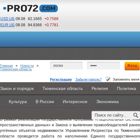
USD ЦБ
08.08
82.1665
+0.7588
EUR ЦБ
08.08
94.8366
+0.7781
03
40
По Гринвичу (GMT +5)
Главная
»
Новости
»
Тюменская область
Регистрация
Забыли пароль?
Запомнить меня
Количество объектов без прав в тюменском
Закон и порядок
Тюменская область
Религия
Политика
Главная
Новости
Объявления
КНИГИ
ВестиNet
регионе сократилось на 213 тысяч
Культура
В России
Интересное
Экономика
Каталоги
9PS
Прочее
4 августа 2025 -
Наталья Белякова
В рамках реализации государственной программы «Национальная система
пространственных данных» и Закона о выявлении правообладателей ранее
учтённых объектов недвижимости Управлением Росреестра по Тюменской
области проводится работа по наполнению Единого государственного