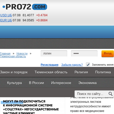
USD ЦБ
07.08
81.4077
+0.4784
EUR ЦБ
07.08
94.0585
+0.8684
01
20
По Гринвичу (GMT +5)
Главная
»
Новости
»
Тюменская область
Регистрация
Забыли пароль?
Запомнить меня
Могут ли частные клиники выдавать
Закон и порядок
Тюменская область
Религия
Политика
Главная
Новости
Объявления
КНИГИ
ВестиNet
электронный больничный?
Культура
В России
Интересное
Экономика
Каталоги
9PS
Прочее
25 марта 2021 -
Тюменское региональное отделение ФСС РФ
Участвовать в формировании
электронных листков
нетрудоспособности имеют
право все медицинские