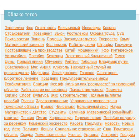
Облако тегов
0:00
Экономика
Фсс
Отчетность
Больничный
Инвалиды
Космос
Страхователи
Президент
Закон
Ростелеком
Охрана труда
Суд
Почта россии
Тюмень
Помощь
Законодательство
Росреестр
Крым
Материнский капитал
Фсс тюмень
Работодатели
Штрафы
Госуслуги
Пострадавшие на производстве
Китай
Мошенники
Пфр
Интересное
Автомобили
Пособия
Беженцы
Электронный больничный
Томск
Цены
Прямая линия
Обучение
Рейтинг
Тобольск
Владимир путин
Обеспечение
Мчс
Акция
Алкоголь
Несчастный случай на
производстве
Медицина
Исследование
Главное
Санаторно-
курортное лечение
Праздник
Предупредительные меры
Реабилитация
Санкции
Фсс рф
Филиал ппк "роскадастр" по тюменской
области
Работающие пенсионеры
Психология успеха
Приметы
Кризис
Спорт
Культура
Жкх
Строительство
Прямые выплаты
пособий
Россия
Здравоохранение
Управление росреестр по
тюменской области
В мире
Чиновники
Больничный лист
Наука
Материнство и детство
Студенты
Семинар
Материнский (семейный)
капитал
Пенсия
Путин
Коронавирус
Горячая линия
Пособие по уходу
за ребенком
Тюменский росреестр
Работа
Продукты
Новости
Новый
год
Авто
Полиция
Деньги
Социальное страхование
Сша
Тюменская
область
Скидки
Тюменская почта
Ученые
Украина
Интернет
Госдума