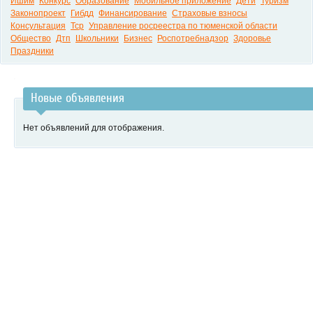
Ишим
Конкурс
Образование
Мобильное приложение
Дети
Туризм
Законопроект
Гибдд
Финансирование
Страховые взносы
Консультация
Тср
Управление росреестра по тюменской области
Общество
Дтп
Школьники
Бизнес
Роспотребнадзор
Здоровье
Праздники
Новые объявления
Нет объявлений для отображения.