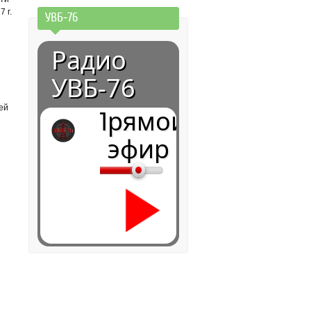
 г.
УВБ-76
Радио
УВБ-76
ей
Прямой
эфир
0:00