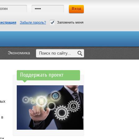
гистрация
Забыли пароль?
Запомнить меня
Экономика
Поддержать проект
вых
 в
сти