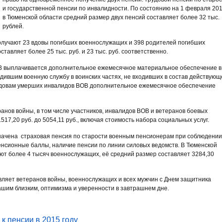
и государственной пенсии по инвалидности. По состоянию на 1 февраля 2017
в Тюменской области средний размер двух пенсий составляет более 32 тыс.
рублей.
получают 23 вдовы погибших военнослужащих и 398 родителей погибших
тавляет более 25 тыс. руб. и 23 тыс. руб. соответственно.
ОВ выплачивается дополнительное ежемесячное материальное обеспечение в
ившим военную службу в воинских частях, не входивших в состав действующ
 вдовам умерших инвалидов ВОВ дополнительное ежемесячное обеспечение
нов войны, в том числе участников, инвалидов ВОВ и ветеранов боевых
517,20 руб. до 5054,11 руб., включая стоимость набора социальных услуг.
начена страховая пенсия по старости военным пенсионерам при соблюдении
 пенсионные баллы, наличие пенсии по линии силовых ведомств. В Тюменской
ют более 4 тысяч военнослужащих, её средний размер составляет 3284,30
ляет ветеранов войны, военнослужащих и всех мужчин с Днем защитника
ашим близким, оптимизма и уверенности в завтрашнем дне.
к пенсии в 2015 году