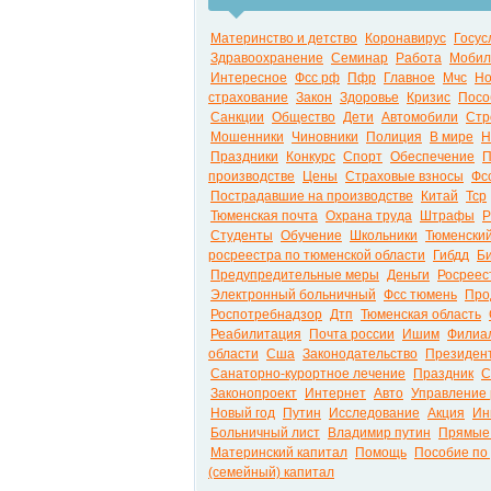
Материнство и детство
Коронавирус
Госус
Здравоохранение
Семинар
Работа
Мобил
Интересное
Фсс рф
Пфр
Главное
Мчс
Но
страхование
Закон
Здоровье
Кризис
Посо
Санкции
Общество
Дети
Автомобили
Стр
Мошенники
Чиновники
Полиция
В мире
Н
Праздники
Конкурс
Спорт
Обеспечение
П
производстве
Цены
Страховые взносы
Фс
Пострадавшие на производстве
Китай
Тср
Тюменская почта
Охрана труда
Штрафы
Р
Студенты
Обучение
Школьники
Тюменский
росреестра по тюменской области
Гибдд
Б
Предупредительные меры
Деньги
Росреес
Электронный больничный
Фсс тюмень
Про
Роспотребнадзор
Дтп
Тюменская область
Реабилитация
Почта россии
Ишим
Филиал
области
Сша
Законодательство
Президен
Санаторно-курортное лечение
Праздник
С
Законопроект
Интернет
Авто
Управление 
Новый год
Путин
Исследование
Акция
Ин
Больничный лист
Владимир путин
Прямые
Материнский капитал
Помощь
Пособие по 
(семейный) капитал