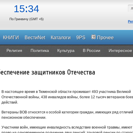
15
34
По Гринвичу (GMT +5)
Ре
КНИГИ
ВестиNet
Каталоги
9PS
Прочее
Религия
Политика
Культура
В России
Интересное
беспечение защитников Отечества
В настоящее время в Тюменской области проживает 493 участника Великой
Отечественной войны, 438 инвалидов войны, более 12 тысяч ветеранов бое
действий.
Ветераны ВОВ относятся к особой категории граждан, имеющих ряд отличий
пенсионном обеспечении.
Участники войн, имеющие инвалидность вследствие военной травмы, имеют
право на одновременное получение двух пенсий: трудовой пенсии по старо