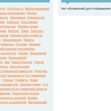
луги
Отчетность
Финансирование
Нет объявлений для отображения
ьное приложение
Россия
вости
Экономика
Социальное
бия
Алкоголь
Ростелеком
оительство
Прямая линия
аука
Рейтинг
Томск
Тобольск
енсия
Несчастный случай на
с
Образование
Тюмень
Беженцы
Госдума
Украина
аботающие пенсионеры
 росреестр
Скидки
Управление
изнес
Больничный
тр
Жкх
Работодатели
Туризм
дукты
Консультация
Социальный навигатор
Культура
 ппк "роскадастр" по тюменской
т
Ученые
Приметы
Крым
трахователи
Горячая линия
Суд
росреестр по тюменской области
валиды
Психология успеха
 выплаты пособий
Космос
уходу за ребенком
Материнский