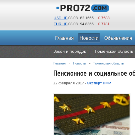
USD ЦБ
08.08
82.1665
+0.7588
EUR ЦБ
08.08
94.8366
+0.7781
Главная
Новости
Объявления
Закон и порядок
Тюменская область
Главная
»
Новости
»
Тюменская область
Пенсионное и социальное о
22 февраля 2017 -
Эксперт ПФР