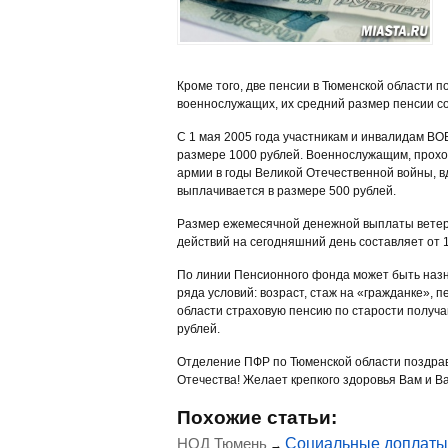
Кроме того, две пенсии в Тюменской области 
военнослужащих, их средний размер пенсии сос
С 1 мая 2005 года участникам и инвалидам В
размере 1000 рублей. Военнослужащим, проход
армии в годы Великой Отечественной войны,
выплачивается в размере 500 рублей.
Размер ежемесячной денежной выплаты ветера
действий на сегодняшний день составляет от 1
По линии Пенсионного фонда может быть наз
ряда условий: возраст, стаж на «гражданке»,
области страховую пенсию по старости получа
рублей.
Отделение ПФР по Тюменской области поздрав
Отечества! Желает крепкого здоровья Вам и В
Похожие статьи:
НОД Тюмень
Социальные доплаты 
→