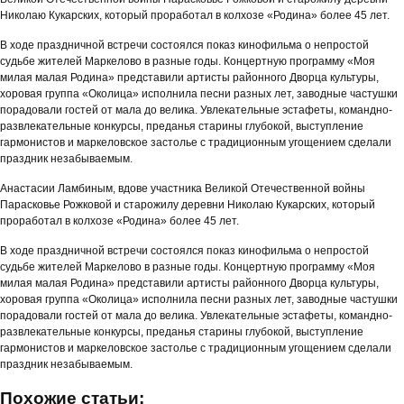
Николаю Кукарских, который проработал в колхозе «Родина» более 45 лет.
В ходе праздничной встречи состоялся показ кинофильма о непростой
судьбе жителей Маркелово в разные годы. Концертную программу «Моя
милая малая Родина» представили артисты районного Дворца культуры,
хоровая группа «Околица» исполнила песни разных лет, заводные частушки
порадовали гостей от мала до велика. Увлекательные эстафеты, командно-
развлекательные конкурсы, преданья старины глубокой, выступление
гармонистов и маркеловское застолье с традиционным угощением сделали
праздник незабываемым.
Анастасии Ламбиным, вдове участника Великой Отечественной войны
Парасковье Рожковой и старожилу деревни Николаю Кукарских, который
проработал в колхозе «Родина» более 45 лет.
В ходе праздничной встречи состоялся показ кинофильма о непростой
судьбе жителей Маркелово в разные годы. Концертную программу «Моя
милая малая Родина» представили артисты районного Дворца культуры,
хоровая группа «Околица» исполнила песни разных лет, заводные частушки
порадовали гостей от мала до велика. Увлекательные эстафеты, командно-
развлекательные конкурсы, преданья старины глубокой, выступление
гармонистов и маркеловское застолье с традиционным угощением сделали
праздник незабываемым.
Похожие статьи: