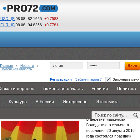
USD ЦБ
08.08
82.1665
+0.7588
EUR ЦБ
08.08
94.8366
+0.7781
20
18
По Гринвичу (GMT +5)
Главная
»
Новости
»
Тюменская область
Регистрация
Забыли пароль?
Запомнить меня
Праздник Малой Родины в деревне
Закон и порядок
Тюменская область
Религия
Политика
Главная
Новости
Объявления
КНИГИ
ВестиNet
Маркелова Юргинского района
Культура
В России
Интересное
Экономика
Каталоги
9PS
Прочее
22 августа 2016 -
Эксперт ПФР
В деревне Маркелова
Володинского сельского
поселения 20 августа 2016
года состоялся праздник