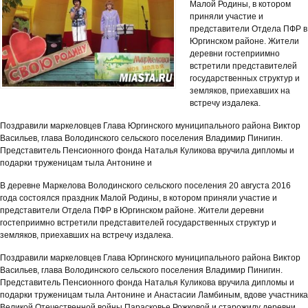
Малой Родины, в котором
приняли участие и
представители Отдела ПФР в
Юргинском районе. Жители
деревни гостеприимно
встретили представителей
государственных структур и
земляков, приехавших на
встречу издалека.
Поздравили маркеловцев Глава Юргинского муниципального района Виктор
Васильев, глава Володинского сельского поселения Владимир Пинигин.
Представитель Пенсионного фонда Наталья Куликова вручила дипломы и
подарки труженицам тыла Антонине и
В деревне Маркелова Володинского сельского поселения 20 августа 2016
года состоялся праздник Малой Родины, в котором приняли участие и
представители Отдела ПФР в Юргинском районе. Жители деревни
гостеприимно встретили представителей государственных структур и
земляков, приехавших на встречу издалека.
Поздравили маркеловцев Глава Юргинского муниципального района Виктор
Васильев, глава Володинского сельского поселения Владимир Пинигин.
Представитель Пенсионного фонда Наталья Куликова вручила дипломы и
подарки труженицам тыла Антонине и Анастасии Ламбиным, вдове участника
Великой Отечественной войны Парасковье Рожковой и старожилу деревни