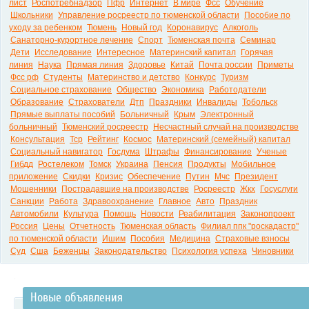
лист
Роспотребнадзор
Пфр
Интернет
В мире
Фсс
Обучение
Школьники
Управление росреестр по тюменской области
Пособие по
уходу за ребенком
Тюмень
Новый год
Коронавирус
Алкоголь
Санаторно-курортное лечение
Спорт
Тюменская почта
Семинар
Дети
Исследование
Интересное
Материнский капитал
Горячая
линия
Наука
Прямая линия
Здоровье
Китай
Почта россии
Приметы
Фсс рф
Студенты
Материнство и детство
Конкурс
Туризм
Социальное страхование
Общество
Экономика
Работодатели
Образование
Страхователи
Дтп
Праздники
Инвалиды
Тобольск
Прямые выплаты пособий
Больничный
Крым
Электронный
больничный
Тюменский росреестр
Несчастный случай на производстве
Консультация
Тср
Рейтинг
Космос
Материнский (семейный) капитал
Социальный навигатор
Госдума
Штрафы
Финансирование
Ученые
Гибдд
Ростелеком
Томск
Украина
Пенсия
Продукты
Мобильное
приложение
Скидки
Кризис
Обеспечение
Путин
Мчс
Президент
Мошенники
Пострадавшие на производстве
Росреестр
Жкх
Госуслуги
Санкции
Работа
Здравоохранение
Главное
Авто
Праздник
Автомобили
Культура
Помощь
Новости
Реабилитация
Законопроект
Россия
Цены
Отчетность
Тюменская область
Филиал ппк "роскадастр"
по тюменской области
Ишим
Пособия
Медицина
Страховые взносы
Суд
Сша
Беженцы
Законодательство
Психология успеха
Чиновники
Новые объявления