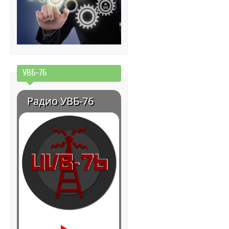
УВБ-76
Радио УВБ-76