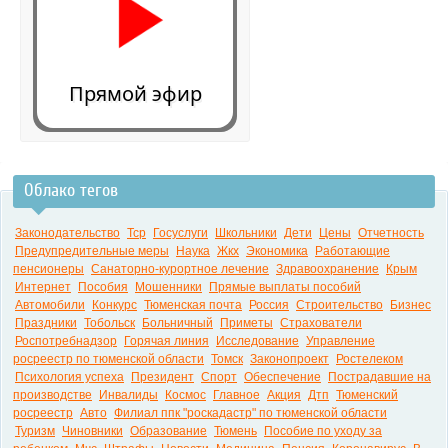
Прямой эфир
Облако тегов
0:00
Законодательство
Тср
Госуслуги
Школьники
Дети
Цены
Отчетность
Предупредительные меры
Наука
Жкх
Экономика
Работающие
пенсионеры
Санаторно-курортное лечение
Здравоохранение
Крым
Интернет
Пособия
Мошенники
Прямые выплаты пособий
Автомобили
Конкурс
Тюменская почта
Россия
Строительство
Бизнес
Праздники
Тобольск
Больничный
Приметы
Страхователи
Роспотребнадзор
Горячая линия
Исследование
Управление
росреестр по тюменской области
Томск
Законопроект
Ростелеком
Психология успеха
Президент
Спорт
Обеспечение
Пострадавшие на
производстве
Инвалиды
Космос
Главное
Акция
Дтп
Тюменский
росреестр
Авто
Филиал ппк "роскадастр" по тюменской области
Туризм
Чиновники
Образование
Тюмень
Пособие по уходу за