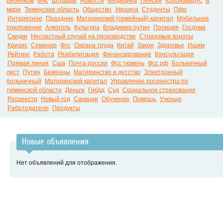
ребенком
Мчс
Штрафы
Новости
Медицина
Пенсия
Коронавирус
В
мире
Тюменская область
Общество
Украина
Студенты
Пфр
Интересное
Праздник
Материнский (семейный) капитал
Мобильное
приложение
Алкоголь
Культура
Владимир путин
Полиция
Госдума
Скидки
Несчастный случай на производстве
Страховые взносы
Кризис
Семинар
Фсс
Охрана труда
Китай
Закон
Здоровье
Ишим
Рейтинг
Работа
Реабилитация
Финансирование
Консультация
Прямая линия
Сша
Почта россии
Фсс тюмень
Фсс рф
Больничный
лист
Путин
Беженцы
Материнство и детство
Электронный
больничный
Материнский капитал
Управление росреестра по
тюменской области
Деньги
Гибдд
Суд
Социальное страхование
Росреестр
Новый год
Санкции
Обучение
Помощь
Ученые
Работодатели
Продукты
Новые объявления
Нет объявлений для отображения.