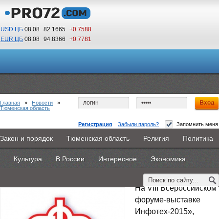
USD ЦБ
08.08
82.1665
+0.7588
EUR ЦБ
08.08
94.8366
+0.7781
16
48
По Гринвичу (GMT +5)
Главная
»
Новости
»
Тюменская область
Регистрация
Забыли пароль?
Запомнить меня
Тюменцам и гостям города – о будущей
Закон и порядок
Тюменская область
Религия
Политика
Главная
Новости
Объявления
КНИГИ
ВестиNet
пенсии в режиме онлайн
Культура
В России
Интересное
Экономика
Каталоги
9PS
Прочее
3 сентября 2015 -
Эксперт ПФР
На VIII Всероссийском
форуме-выставке
Инфотех-2015»,