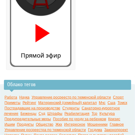
Прямой эфир
Облако тегов
0:00
Работа
Наука
Управление росреестр по тюменской области
Спорт
Приметы
Рейтинг
Материнский (семейный) капитал
Мчс
Сша
Томск
Пострадавшие на производстве
Студенты
Санаторно-курортное
лечение
Беженцы
Суд
Штрафы
Реабилитация
Тср
Культура
Предупредительные меры
Пособие по уходу за ребенком
Кризис
Ишим
Продукты
Общество
Жкх
Интересное
Мошенники
Главное
Управление росреестра по тюменской области
Госдума
Законопроект