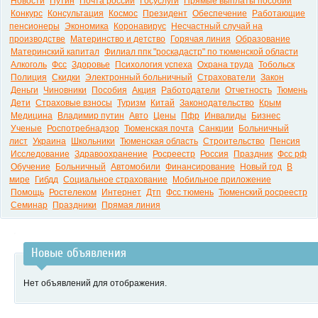
Новости
Путин
Почта россии
Госуслуги
Прямые выплаты пособий
Конкурс
Консультация
Космос
Президент
Обеспечение
Работающие
пенсионеры
Экономика
Коронавирус
Несчастный случай на
производстве
Материнство и детство
Горячая линия
Образование
Материнский капитал
Филиал ппк "роскадастр" по тюменской области
Алкоголь
Фсс
Здоровье
Психология успеха
Охрана труда
Тобольск
Полиция
Скидки
Электронный больничный
Страхователи
Закон
Деньги
Чиновники
Пособия
Акция
Работодатели
Отчетность
Тюмень
Дети
Страховые взносы
Туризм
Китай
Законодательство
Крым
Медицина
Владимир путин
Авто
Цены
Пфр
Инвалиды
Бизнес
Ученые
Роспотребнадзор
Тюменская почта
Санкции
Больничный
лист
Украина
Школьники
Тюменская область
Строительство
Пенсия
Исследование
Здравоохранение
Росреестр
Россия
Праздник
Фсс рф
Обучение
Больничный
Автомобили
Финансирование
Новый год
В
мире
Гибдд
Социальное страхование
Мобильное приложение
Помощь
Ростелеком
Интернет
Дтп
Фсс тюмень
Тюменский росреестр
Семинар
Праздники
Прямая линия
Новые объявления
Нет объявлений для отображения.