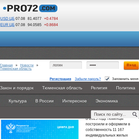
USD ЦБ
07.08
81.4077
+0.4784
EUR ЦБ
07.08
94.0585
+0.8684
08
45
По Гринвичу (GMT +5)
Главная
»
Новости
»
Тюменская область
Регистрация
Забыли пароль?
Запомнить меня
Тюменцы оформили в собственность более 11
Закон и порядок
Тюменская область
Религия
Политика
Главная
Новости
Объявления
КНИГИ
ВестиNet
тысяч объектов ИЖС
Культура
В России
Интересное
Экономика
Каталоги
9PS
Прочее
2 февраля 2026 -
Наталья Белякова
В 2025 году тюменцы
построили и оформили в
собственность 11 167
индивидуальных жилых