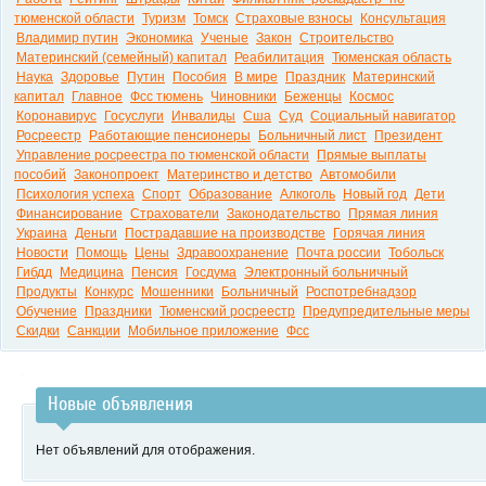
тюменской области
Туризм
Томск
Страховые взносы
Консультация
Владимир путин
Экономика
Ученые
Закон
Строительство
Материнский (семейный) капитал
Реабилитация
Тюменская область
Наука
Здоровье
Путин
Пособия
В мире
Праздник
Материнский
капитал
Главное
Фсс тюмень
Чиновники
Беженцы
Космос
Коронавирус
Госуслуги
Инвалиды
Сша
Суд
Социальный навигатор
Росреестр
Работающие пенсионеры
Больничный лист
Президент
Управление росреестра по тюменской области
Прямые выплаты
пособий
Законопроект
Материнство и детство
Автомобили
Психология успеха
Спорт
Образование
Алкоголь
Новый год
Дети
Финансирование
Страхователи
Законодательство
Прямая линия
Украина
Деньги
Пострадавшие на производстве
Горячая линия
Новости
Помощь
Цены
Здравоохранение
Почта россии
Тобольск
Гибдд
Медицина
Пенсия
Госдума
Электронный больничный
Продукты
Конкурс
Мошенники
Больничный
Роспотребнадзор
Обучение
Праздники
Тюменский росреестр
Предупредительные меры
Скидки
Санкции
Мобильное приложение
Фсс
Новые объявления
Нет объявлений для отображения.