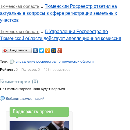
Тюменская область
Тюменский Росреестр ответил на
→
актуальные вопросы в сфере регистрации земельных
участков
Тюменская область
В Управлении Росреестра по
→
Тюменской области действует апелляционная комиссия
Поделиться…
Теги:
управление росреестра по тюменской области
Рейтинг:
0
Голосов:
0
497 просмотров
Комментарии (
0
)
Нет комментариев. Ваш будет первым!
Добавить комментарий
Поддержать проект