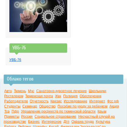
УВБ-76
УВБ-76
Облако тегов
Авто
Тюмень
Мчс
Санаторно-курортное лечение
Школьники
Ростелеком
Тюменская почта
Жкх
Полиция
Обеспечение
Работодатели
Отчетность
Кризис
Исследование
Интернет
Фсс рф
Студенты
Семинар
Общество
Пособие по уходу за ребенком
Акция
Тср
Пфр
Управление росреестр по тюменской области
Крым
Приметы
Россия
Социальное страхование
Несчастный случай на
производстве
Бизнес
Интересное
Дтп
Охрана труда
Культура
Работа
Рейтинг
Штрафы
Китай
Филиал ппк "роскадастр" по