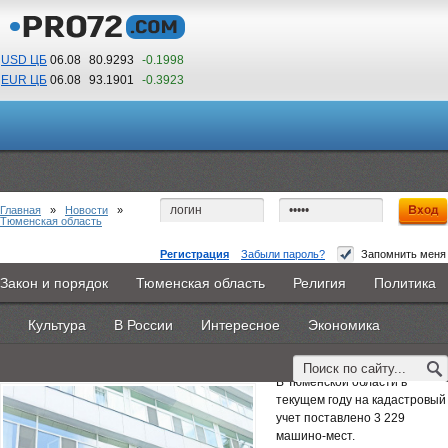
USD ЦБ
06.08
80.9293
-0.1998
EUR ЦБ
06.08
93.1901
-0.3923
18
58
По Гринвичу (GMT +5)
Главная
»
Новости
»
Тюменская область
Регистрация
Забыли пароль?
Запомнить меня
Тюменский Росреестр поставил на учет более
Закон и порядок
Тюменская область
Религия
Политика
Главная
Новости
Объявления
КНИГИ
ВестиNet
3 тысяч машино-мест
Культура
В России
Интересное
Экономика
Каталоги
9PS
Прочее
14 октября 2025 -
Наталья Белякова
В Тюменской области в
текущем году на кадастровый
учет поставлено 3 229
машино-мест.