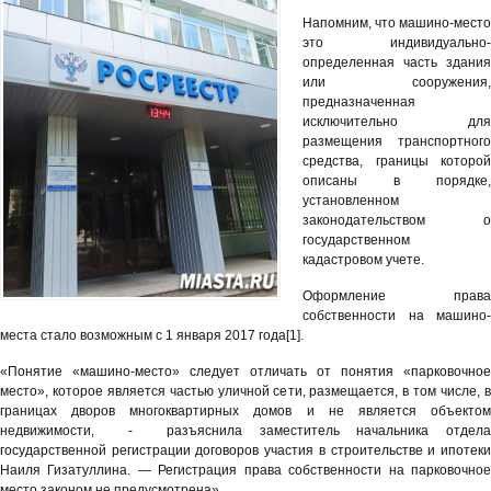
Напомним, что машино-место
это индивидуально-
определенная часть здания
или сооружения,
предназначенная
исключительно для
размещения транспортного
средства, границы которой
описаны в порядке,
установленном
законодательством о
государственном
кадастровом учете.
Оформление права
собственности на машино-
места стало возможным с 1 января 2017 года[1].
«Понятие «машино-место» следует отличать от понятия «парковочное
место», которое является частью уличной сети, размещается, в том числе, в
границах дворов многоквартирных домов и не является объектом
недвижимости, - разъяснила заместитель начальника отдела
государственной регистрации договоров участия в строительстве и ипотеки
Наиля Гизатуллина. — Регистрация права собственности на парковочное
место законом не предусмотрена».