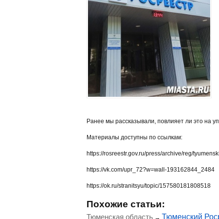
Ранее мы рассказывали, повлияет ли это на 
Материалы доступны по ссылкам:
https://rosreestr.gov.ru/press/archive/reg/tyumens
https://vk.com/upr_72?w=wall-193162844_2484
https://ok.ru/stranitsyu/topic/157580181808518
Похожие статьи:
Тюменская область
Тюменский Роср
→