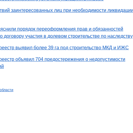
твий заинтересованных лиц при необходимости ликвидаци
яснили порядок переоформления прав и обязанностей
по договору участия в долевом строительстве по наследству
еестр выявил более 39 га под строительство МКД и ИЖС
реестр объявил 704 предостережения о недопустимости
ий
 области