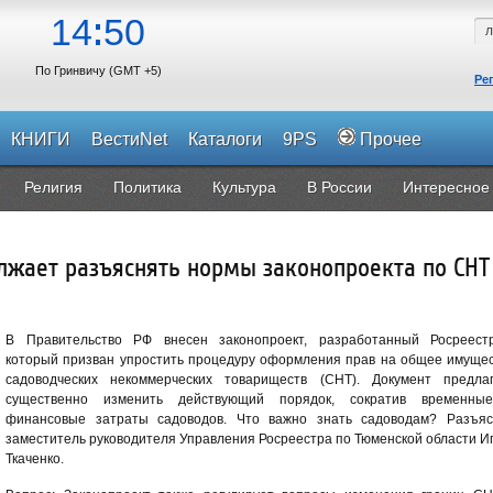
14
50
По Гринвичу (GMT +5)
Ре
КНИГИ
ВестиNet
Каталоги
9PS
Прочее
Религия
Политика
Культура
В России
Интересное
лжает разъяснять нормы законопроекта по СНТ
В Правительство РФ внесен законопроект, разработанный Росреестр
который призван упростить процедуру оформления прав на общее имуще
садоводческих некоммерческих товариществ (СНТ). Документ предла
существенно изменить действующий порядок, сократив временны
финансовые затраты садоводов. Что важно знать садоводам? Разъяс
заместитель руководителя Управления Росреестра по Тюменской области И
Ткаченко.