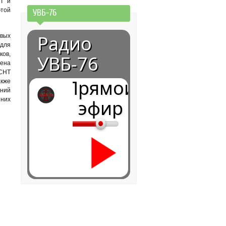
НТ и
этой
УВБ-76
Радио
овых
для
ков,
УВБ-76
ена
 СНТ
Прямой
акже
ений
 них
эфир
0:00