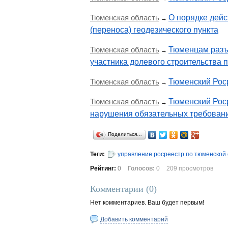
Тюменская область
О порядке дейс
→
(переноса) геодезического пункта
Тюменская область
Тюменцам разъ
→
участника долевого строительства 
Тюменская область
Тюменский Роср
→
Тюменская область
Тюменский Рос
→
нарушения обязательных требован
Поделиться…
Теги:
управление росреестр по тюменской
Рейтинг:
0
Голосов:
0
209 просмотров
Комментарии (
0
)
Нет комментариев. Ваш будет первым!
Добавить комментарий