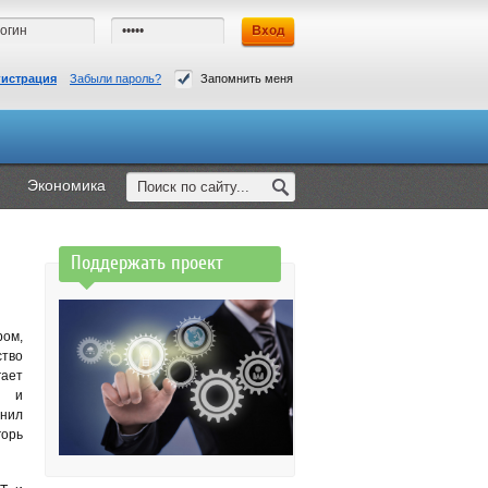
гистрация
Забыли пароль?
Запомнить меня
Экономика
Поддержать проект
ом,
ство
гает
е и
нил
горь