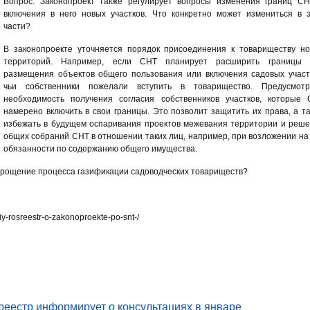
Вопрос: Законопроект также регулирует вопросы изменения границ С
включения в него новых участков. Что конкретно может измениться в 
части?
В законопроекте уточняется порядок присоединения к товариществу н
территорий. Например, если СНТ планирует расширить границы 
размещения объектов общего пользования или включения садовых участ
чьи собственники пожелали вступить в товарищество. Предусмотр
необходимость получения согласия собственников участков, которые
намерено включить в свои границы. Это позволит защитить их права, а т
избежать в будущем оспаривания проектов межевания территории и реш
общих собраний СНТ в отношении таких лиц, например, при возложении на
обязанности по содержанию общего имущества.
упрощение процесса газификации садоводческих товариществ?
kiy-rosreestr-o-zakonoproekte-po-snt-/
еестр информирует о консультациях в январе