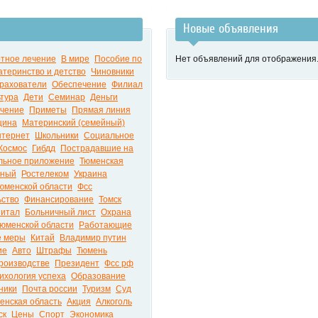
Новые объявления
тное лечение
В мире
Пособие по
Нет объявлений для отображения
теринство и детство
Чиновники
рахователи
Обеспечение
Филиал
ьтура
Дети
Семинар
Деньги
чение
Приметы
Прямая линия
цина
Материнский (семейный)
тернет
Школьники
Социальное
Космос
Гибдд
Пострадавшие на
льное приложение
Тюменская
чный
Ростелеком
Украина
юменской области
Фсс
ьство
Финансирование
Томск
питал
Больничный лист
Охрана
тюменской области
Работающие
е меры
Китай
Владимир путин
ие
Авто
Штрафы
Тюмень
роизводстве
Президент
Фсс рф
ихология успеха
Образование
ники
Почта россии
Туризм
Суд
енская область
Акция
Алкоголь
ск
Цены
Спорт
Экономика