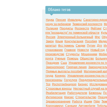
Облако тегов
Наука
Пенсия
Инвалиды
Санаторно-курор
уходу за ребенком
Тюменский росреестр
Ма
Полиция
Продукты
Росреестр
Рейтинг
Ст
ппк "роскадастр" по тюменской области
Кул
Россия
Электронный больничный
Мчс
Обу
Закон
Крым
Консультация
Пособия
Меди
капитал
Фсс тюмень
Скидки
Путин
Дтп
Ин
страхование
Главное
Новости
Новый год
производстве
Студенты
Мошенники
Моби
почта
Ученые
Помощь
Общество
Больни
Праздник
Сша
Управление росреестр по т
Законопроект
Горячая линия
Законодател
Прямые выплаты пособий
Материнский ка
труда
Конкурс
Управление росреестра по 
пенсионеры
Госуслуги
Предупредительны
Тср
Роспотребнадзор
Бизнес
Исследован
Страховые взносы
Несчастный случай на п
Реабилитация
Работодатели
Беженцы
Пс
Интересное
Кризис
Строительство
Празд
Здравоохранение
Работа
Ишим
Пфр
Тюм
Коронавирус
Санкции
Автомобили
Тоболь