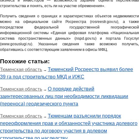
бизнеса и инвесторов — возможность заранее оценить перспективы
строительства и понять, есть ли на участке обременения».
Получить сведения о границах и характеристиках объектов недвижимости
можно на официальном сайте Росреестра (rosreestr.gov.ru), а также
посредством федеральной государственной географической
информационной системы «Единая цифровая платформа «Национальная
система пространственных данных» (nspd.gov.ru) и портала Госуслуг
(www.gosuslugi.ru). Указанные сведения также возможно получить,
обратившись с соответствующим заявлением в офисы МФЦ.
Похожие статьи:
Тюменская область
Тюменский Росреестр выявил более
→
39 га под строительство МКД и ИЖС
Тюменская область
О порядке действий
→
заинтересованных лиц при необходимости ликвидации
(переноса) геодезического пункта
Тюменская область
Тюменцам разъяснили порядок
→
переоформления прав и обязанностей участника долевого
строительства по договору участия в долевом
строительстве по наследству