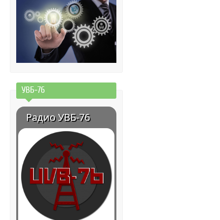
УВБ-76
Радио УВБ-76