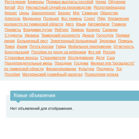
Ростелеком
Беженцы
Прямые выплаты пособий
Наука
Обучение
Китай
Дтп
Несчастный случай на производстве
Роспотребнадзор
Кризис
Цены
Законопроект
Бизнес
Мчс
Семинар
Общество
Алкоголь
Медицина
Полиция
Фсс тюмень
Спорт
Пфр
Управление
росреестр по тюменской области
Авто
Крым
Автомобили
Главное
Приметы
Владимир путин
Рейтинг
Тюмень
Конкурс
Санкции
Студенты
Украина
Тюменский росреестр
Деньги
Госуслуги
Прямая
линия
Больничный лист
Электронный больничный
Здоровье
Помощь
Томск
Ишим
Почта россии
Гибдд
Мобильное приложение
Отчетность
Консультация
Пособие по уходу за ребенком
Фсс рф
Россия
Страховые взносы
Страхователи
Исследование
Дети
Сша
Предупредительные меры
Праздник
Госдума
Филиал ппк "роскадастр"
по тюменской области
Финансирование
Культура
Продукты
Тср
Пособия
Материнский (семейный) капитал
Психология успеха
Новые объявления
Нет объявлений для отображения.