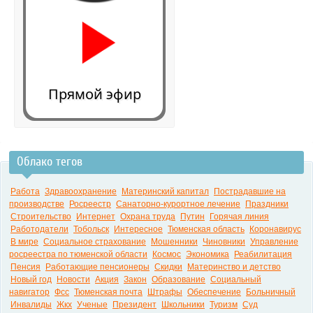
Прямой эфир
Облако тегов
0:00
Работа
Здравоохранение
Материнский капитал
Пострадавшие на
производстве
Росреестр
Санаторно-курортное лечение
Праздники
Строительство
Интернет
Охрана труда
Путин
Горячая линия
Работодатели
Тобольск
Интересное
Тюменская область
Коронавирус
В мире
Социальное страхование
Мошенники
Чиновники
Управление
росреестра по тюменской области
Космос
Экономика
Реабилитация
Пенсия
Работающие пенсионеры
Скидки
Материнство и детство
Новый год
Новости
Акция
Закон
Образование
Социальный
навигатор
Фсс
Тюменская почта
Штрафы
Обеспечение
Больничный
Инвалиды
Жкх
Ученые
Президент
Школьники
Туризм
Суд