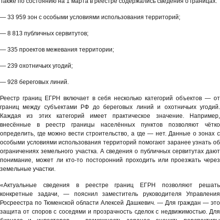
Также по состоянию на 1 марта в реестре содержались сведения о границах:
— 33 959 зон с особыми условиями использования территорий;
— 8 813 публичных сервитутов;
— 335 проектов межевания территории;
— 239 охотничьих угодий;
— 928 береговых линий.
Реестр границ ЕГРН включает в себя несколько категорий объектов — от
границ между субъектами РФ до береговых линий и охотничьих угодий.
Каждая из этих категорий имеет практическое значение. Например,
внесённые в реестр границы населённых пунктов позволяют чётко
определить, где можно вести строительство, а где — нет. Данные о зонах с
особыми условиями использования территорий помогают заранее узнать об
ограничениях земельного участка. А сведения о публичных сервитутах дают
понимание, может ли кто-то посторонний проходить или проезжать через
земельные участки.
«Актуальные сведения в реестре границ ЕГРН позволяют решать
конкретные задачи, — пояснил заместитель руководителя Управления
Росреестра по Тюменской области Алексей Дашкевич. — Для граждан — это
защита от споров с соседями и прозрачность сделок с недвижимостью. Для