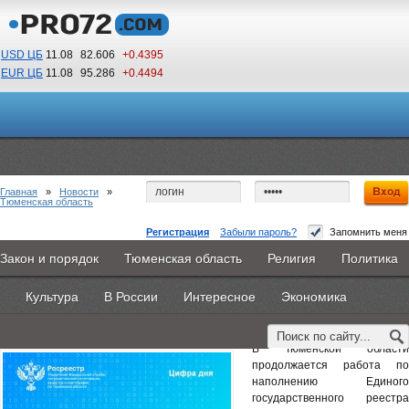
USD ЦБ
11.08
82.606
+0.4395
EUR ЦБ
11.08
95.286
+0.4494
00
35
По Гринвичу (GMT +5)
Главная
»
Новости
»
Тюменская область
Регистрация
Забыли пароль?
Запомнить меня
Тюменский Росреестр рассказал о наполнении
Закон и порядок
Тюменская область
Религия
Политика
Главная
Новости
Объявления
КНИГИ
ВестиNet
ЕГРН сведениями о границах
Культура
В России
Интересное
Экономика
Каталоги
9PS
Прочее
6 апреля 2026 -
Наталья Белякова
В Тюменской области
продолжается работа по
наполнению Единого
государственного реестра