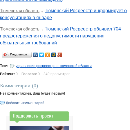
Тюменская область
Тюменский Росреестр информирует о
→
консультациях в январе
Тюменская область
Тюменский Росреестр объявил 704
→
предостережения о недопустимости нарушения
обязательных требований
Поделиться…
Теги:
управление росреестр по тюменской области
Рейтинг:
0
Голосов:
0
349 просмотров
Комментарии (
0
)
Нет комментариев. Ваш будет первым!
Добавить комментарий
Поддержать проект