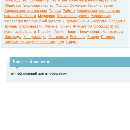
производстве
Коронавирус
Авто
Материнский (семейный) капитал
Общество
Законодательство
Фсс рф
Обучение
Украина
Закон
Социальное страхование
Туризм
Работа
Управление росреестр по
тюменской области
Медицина
Психология успеха
Управление
росреестра по тюменской области
Штрафы
Цены
Здоровье
Продукты
Тюмень
Страхователи
Ученые
Кризис
Филиал ппк "роскадастр" по
тюменской области
Пособия
Акция
Ишим
Предупредительные меры
Инвалиды
Консультация
Ростелеком
Беженцы
В мире
Помощь
Пособие по уходу за ребенком
Суд
Скидки
Новые объявления
Нет объявлений для отображения.