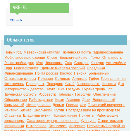
УВБ-76
УВБ-76
Облако тегов
Новый год
Материнский капитал
Тюменская почта
Здравоохранение
Мобильное приложение
Спорт
Больничный лист
Томск
Отчетность
Роспотребнадзор
Мчс
Чиновники
Сша
Санкции
Конкурс
Автомобили
Пфр
Реабилитация
Прямые выплаты пособий
Праздники
Финансирование
Почта россии
Космос
Пенсия
Больничный
Страховые взносы
Полиция
Семинар
Алкоголь
Гибдд
Горячая линия
Фсс тюмень
Президент
Праздник
Китай
Законопроект
Новости
Дтп
Материнство и детство
Наука
Жкх
Госдума
Охрана труда
Тср
Тюменская область
Росреестр
Тобольск
Госуслуги
Обеспечение
Образование
Работодатели
Крым
Главное
Дети
Электронный
больничный
Исследование
Деньги
Россия
Фсс
Тюменский росреестр
Рейтинг
Бизнес
Школьники
Путин
Пострадавшие на производстве
Студенты
Владимир путин
Прямая линия
Приметы
Работающие
пенсионеры
Санаторно-курортное лечение
Культура
Строительство
Мошенники
Интересное
Экономика
Интернет
Несчастный случай на