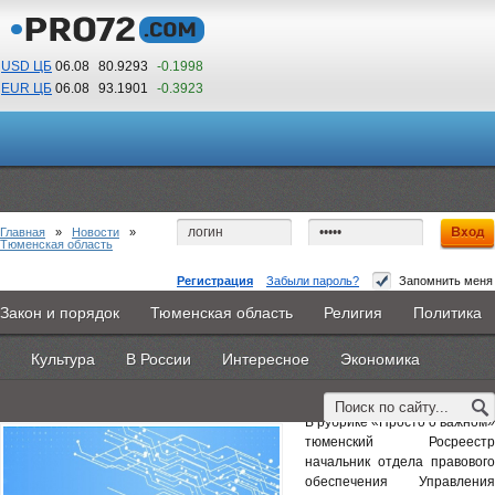
USD ЦБ
06.08
80.9293
-0.1998
EUR ЦБ
06.08
93.1901
-0.3923
11
58
По Гринвичу (GMT +5)
Главная
»
Новости
»
Тюменская область
Регистрация
Забыли пароль?
Запомнить меня
Тюменский Росреестр рассказал о регистрации
Закон и порядок
Тюменская область
Религия
Политика
Главная
Новости
Объявления
КНИГИ
ВестиNet
прав на основании судебных актов
Культура
В России
Интересное
Экономика
Каталоги
9PS
Прочее
2 декабря 2025 -
Наталья Белякова
В рубрике «Просто о важном»
тюменский Росреестр
начальник отдела правового
обеспечения Управления