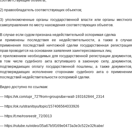
соответствующие объекты;
2) правообладатель соответствующих объектов;
3) уполномоченные органы государственной власти или органы местного
самоуправления по месту нахождения соответствующих объектов.
В случае если судом признана недействительной оспоримая сделка
и применены последствия ее недействительности, а также в случае
применения последствий ничтожной сделки государственная регистрация
прав проводится на основании заявления заинтересованных лиц
с приложением необходимых для государственной регистрации документов,
в том числе судебного акта вступившего в законную силу, документов,
подтверждающих оплату государственной пошлины, а также документов,
подтверждающих исполнение сторонами судебного акта о применении
последствий недействительности оспоримой сделки.
Видео доступно по ссылкам:
— https://vk.com/upr_72?from=groups&w=wall-193162844_2314
— https://ok.ru/stranitsyu/topic/157406564033926
— https://t.me/rosreestr_72/3013
— https://rutube.ru/video/35a67b5f169e0473a3e3c522e32fcabe/