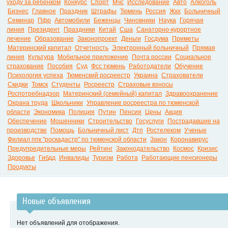
уходу за ребенком
Конкурс
Спорт
Мчс
Исследование
Авто
Алкоголь
Бизнес
Главное
Праздник
Штрафы
Тюмень
Россия
Жкх
Больничный
Семинар
Пфр
Автомобили
Беженцы
Чиновники
Наука
Горячая
линия
Президент
Праздники
Китай
Сша
Санаторно-курортное
лечение
Образование
Законопроект
Деньги
Госдума
Приметы
Материнский капитал
Отчетность
Электронный больничный
Прямая
линия
Культура
Мобильное приложение
Почта россии
Социальное
страхование
Пособия
Суд
Фсс тюмень
Работодатели
Обучение
Психология успеха
Тюменский росреестр
Украина
Страхователи
Скидки
Томск
Студенты
Росреестр
Страховые взносы
Роспотребнадзор
Материнский (семейный) капитал
Здравоохранение
Охрана труда
Школьники
Управление росреестра по тюменской
области
Экономика
Полиция
Путин
Пенсия
Цены
Акция
Обеспечение
Мошенники
Строительство
Госуслуги
Пострадавшие на
производстве
Помощь
Больничный лист
Дтп
Ростелеком
Ученые
Филиал ппк "роскадастр" по тюменской области
Закон
Коронавирус
Предупредительные меры
Рейтинг
Законодательство
Космос
Кризис
Здоровье
Гибдд
Инвалиды
Туризм
Работа
Работающие пенсионеры
Продукты
Новые объявления
Нет объявлений для отображения.