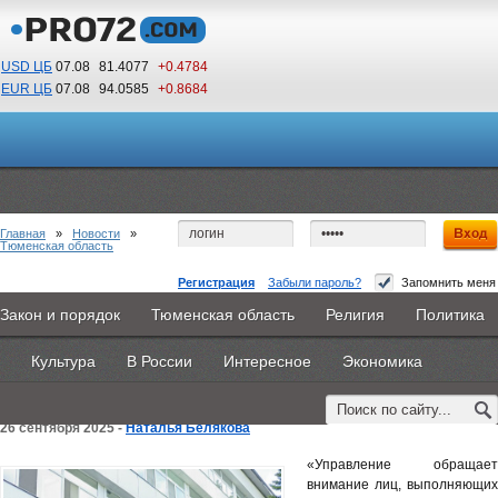
USD ЦБ
07.08
81.4077
+0.4784
EUR ЦБ
07.08
94.0585
+0.8684
19
19
По Гринвичу (GMT +5)
Главная
»
Новости
»
Тюменская область
Регистрация
Забыли пароль?
Запомнить меня
Тюменский Росреестр рассказал о важности
Закон и порядок
Тюменская область
Религия
Политика
Главная
Новости
Объявления
КНИГИ
ВестиNet
наполнения реестра геодезических пунктов
Культура
В России
Интересное
Экономика
Каталоги
9PS
Прочее
сведениями об их состоянии
26 сентября 2025 -
Наталья Белякова
«Управление обращает
внимание лиц, выполняющих