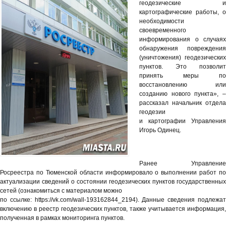
геодезические и
картографические работы, о
необходимости
своевременного
информирования о случаях
обнаружения повреждения
(уничтожения) геодезических
пунктов. Это позволит
принять меры по
восстановлению или
созданию нового пункта», –
рассказал начальник отдела
геодезии
и картографии Управления
Игорь Одинец.
Ранее Управление
Росреестра по Тюменской области информировало о выполнении работ по
актуализации сведений о состоянии геодезических пунктов государственных
сетей (ознакомиться с материалом можно
по ссылке: https://vk.com/wall-193162844_2194). Данные сведения подлежат
включению в реестр геодезических пунктов, также учитывается информация,
полученная в рамках мониторинга пунктов.