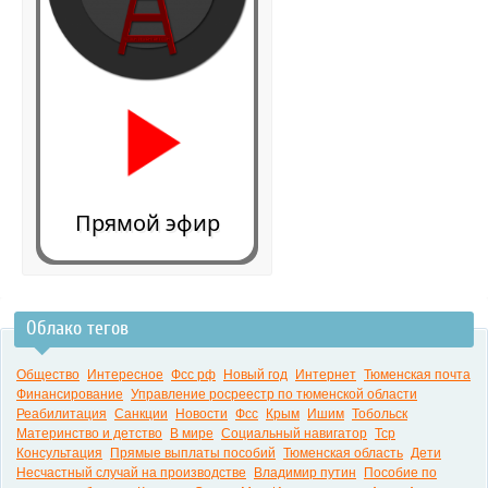
Прямой эфир
Облако тегов
0:00
Общество
Интересное
Фсс рф
Новый год
Интернет
Тюменская почта
Финансирование
Управление росреестр по тюменской области
Реабилитация
Санкции
Новости
Фсс
Крым
Ишим
Тобольск
Материнство и детство
В мире
Социальный навигатор
Тср
Консультация
Прямые выплаты пособий
Тюменская область
Дети
Несчастный случай на производстве
Владимир путин
Пособие по