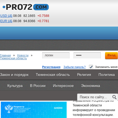
USD ЦБ
08.08
82.1665
+0.7588
EUR ЦБ
08.08
94.8366
+0.7781
02
53
По Гринвичу (GMT +5)
Главная
»
Новости
»
Тюменская область
Регистрация
Забыли пароль?
Запомнить меня
Тюменский Росреестр разъяснит вопросы об
Закон и порядок
Тюменская область
Религия
Политика
Главная
Новости
Объявления
КНИГИ
ВестиNet
арестах и запретах на недвижимость
Культура
В России
Интересное
Экономика
Каталоги
9PS
Прочее
16 декабря 2025 -
Наталья Белякова
Управление Росреестра по
Тюменской области
информирует о проведении
телефонной консультации.