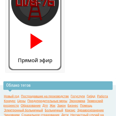
Прямой эфир
Облако тегов
0:00
Новый год
Пострадавшие на производстве
Госуслуги
Гибдд
Работа
Конкурс
Цены
Предупредительные меры
Экономика
Тюменский
росреестр
Образование
Дтп
Жкх
Закон
Бизнес
Помощь
Электронный больничный
Больничный
Кризис
Здравоохранение
Чиновники
Социальное страхование
Дети
Несчастный случай на