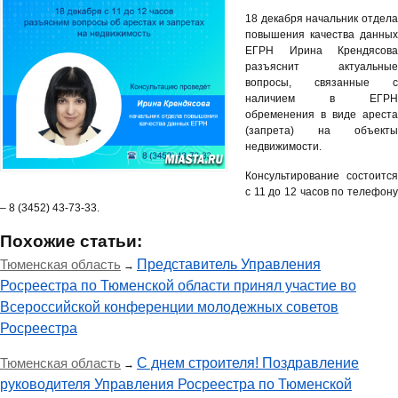
18 декабря начальник отдела
повышения качества данных
ЕГРН Ирина Крендясова
разъяснит актуальные
вопросы, связанные с
наличием в ЕГРН
обременения в виде ареста
(запрета) на объекты
недвижимости.
Консультирование состоится
с 11 до 12 часов по телефону
– 8 (3452) 43-73-33.
Похожие статьи:
Тюменская область
Представитель Управления
→
Росреестра по Тюменской области принял участие во
Всероссийской конференции молодежных советов
Росреестра
Тюменская область
С днем строителя! Поздравление
→
руководителя Управления Росреестра по Тюменской