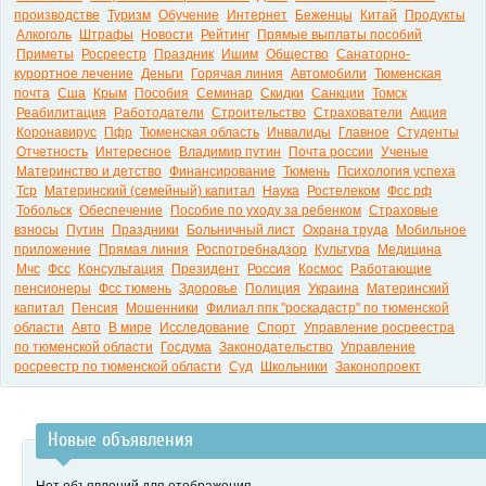
производстве
Туризм
Обучение
Интернет
Беженцы
Китай
Продукты
Алкоголь
Штрафы
Новости
Рейтинг
Прямые выплаты пособий
Приметы
Росреестр
Праздник
Ишим
Общество
Санаторно-
курортное лечение
Деньги
Горячая линия
Автомобили
Тюменская
почта
Сша
Крым
Пособия
Семинар
Скидки
Санкции
Томск
Реабилитация
Работодатели
Строительство
Страхователи
Акция
Коронавирус
Пфр
Тюменская область
Инвалиды
Главное
Студенты
Отчетность
Интересное
Владимир путин
Почта россии
Ученые
Материнство и детство
Финансирование
Тюмень
Психология успеха
Тср
Материнский (семейный) капитал
Наука
Ростелеком
Фсс рф
Тобольск
Обеспечение
Пособие по уходу за ребенком
Страховые
взносы
Путин
Праздники
Больничный лист
Охрана труда
Мобильное
приложение
Прямая линия
Роспотребнадзор
Культура
Медицина
Мчс
Фсс
Консультация
Президент
Россия
Космос
Работающие
пенсионеры
Фсс тюмень
Здоровье
Полиция
Украина
Материнский
капитал
Пенсия
Мошенники
Филиал ппк "роскадастр" по тюменской
области
Авто
В мире
Исследование
Спорт
Управление росреестра
по тюменской области
Госдума
Законодательство
Управление
росреестр по тюменской области
Суд
Школьники
Законопроект
Новые объявления