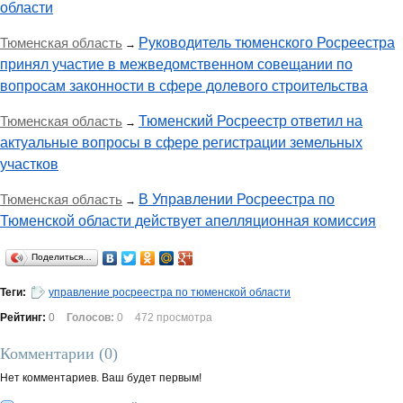
области
Тюменская область
Руководитель тюменского Росреестра
→
принял участие в межведомственном совещании по
вопросам законности в сфере долевого строительства
Тюменская область
Тюменский Росреестр ответил на
→
актуальные вопросы в сфере регистрации земельных
участков
Тюменская область
В Управлении Росреестра по
→
Тюменской области действует апелляционная комиссия
Поделиться…
Теги:
управление росреестра по тюменской области
Рейтинг:
0
Голосов:
0
472 просмотра
Комментарии (
0
)
Нет комментариев. Ваш будет первым!