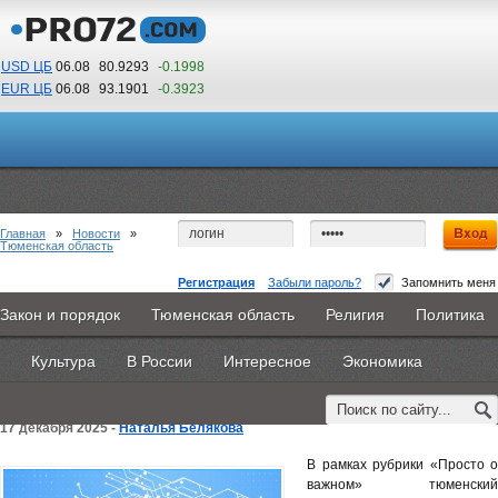
USD ЦБ
06.08
80.9293
-0.1998
EUR ЦБ
06.08
93.1901
-0.3923
21
23
По Гринвичу (GMT +5)
Главная
»
Новости
»
Тюменская область
Регистрация
Забыли пароль?
Запомнить меня
Тюменский Росреестр разъясняет действия
Закон и порядок
Тюменская область
Религия
Политика
Главная
Новости
Объявления
КНИГИ
ВестиNet
инспекторов ГЗН в случае выявления
Культура
В России
Интересное
Экономика
Каталоги
9PS
Прочее
нарушений земельного законодательства
17 декабря 2025 -
Наталья Белякова
В рамках рубрики «Просто о
важном» тюменский