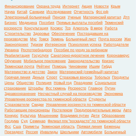
Финансирование
Охрана труда
Интернет
Акция
Новости
Крым
Наука
Китай
Санкции
Исследование
Отчетность
Фсс рф
Электронный больничный
Пенсия
Ученые
Материнский капитал
Дтп
Бизнес
Медицина
Пособия
Прямые выплаты пособий
Тюменский
росреестр
Консультация
Космос
Тср
Алкоголь
В мире
Работа
Строительство
Здоровье
Обеспечение
Пострадавшие на
производстве
Мчс
Томск
Тюмень
Больничный лист
Почта россии
Жкх
Законопроект
Туризм
Интересное
Психология успеха
Работодатели
Украина
Роспотребнадзор
Пособие по уходу за ребенком
Реабилитация
Госуслуги
Санаторно-курортное лечение
Коронавирус
Обучение
Мобильное приложение
Законодательство
Кризис
Тюменская почта
Рейтинг
Помощь
Чиновники
Ишим
Гибдд
Материнство и детство
Закон
Материнский (семейный) капитал
Горячая линия
Деньги
Спорт
Страховые взносы
Тобольск
Продукты
Цены
Общество
Полиция
Новый год
Праздники
Социальное
страхование
Штрафы
Фсс тюмень
Росреестр
Главное
Путин
Здравоохранение
Несчастный случай на производстве
Экономика
Управление росреестра по тюменской области
Студенты
Страхователи
Скидки
Управление росреестр по тюменской области
Работающие пенсионеры
Ростелеком
Предупредительные меры
Авто
Конкурс
Культура
Мошенники
Владимир путин
Дети
Образование
Госдума
Суд
Семинар
Филиал ппк "роскадастр" по тюменской области
Фсс
Сша
Приметы
Тюменская область
Прямая линия
Беженцы
Президент
Россия
Инвалиды
Школьники
Автомобили
Больничный