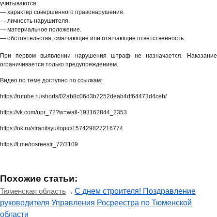
учитываются:
— характер совершенного правонарушения.
— личность нарушителя.
— материальное положение.
— обстоятельства, смягчающие или отягчающие ответственность.
При первом выявлении нарушения штраф не назначается. Наказание
ограничивается только предупреждением.
Видео по теме доступно по ссылкам:
https://rutube.ru/shorts/02ab8c06d3b7252deab4df64473d4ceb/
https://vk.com/upr_72?w=wall-193162844_2353
https://ok.ru/stranitsyu/topic/157429827216774
https://t.me/rosreestr_72/3109
Похожие статьи:
Тюменская область
С днем строителя! Поздравление
→
руководителя Управления Росреестра по Тюменской
области