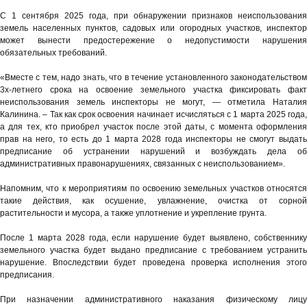
С 1 сентября 2025 года, при обнаружении признаков неиспользования
земель населенных пунктов, садовых или огородных участков, инспектор
может вынести предостережение о недопустимости нарушения
обязательных требований.
«Вместе с тем, надо знать, что в течение установленного законодательством
3х-летнего срока на освоение земельного участка фиксировать факт
неиспользования земель инспекторы не могут, — отметила Наталия
Калинина. – Так как срок освоения начинает исчисляться с 1 марта 2025 года,
а для тех, кто приобрел участок после этой даты, с момента оформления
прав на него, то есть до 1 марта 2028 года инспекторы не смогут выдать
предписание об устранении нарушений и возбуждать дела об
административных правонарушениях, связанных с неиспользованием».
Напомним, что к мероприятиям по освоению земельных участков относятся
такие действия, как осушение, увлажнение, очистка от сорной
растительности и мусора, а также уплотнение и укрепление грунта.
После 1 марта 2028 года, если нарушение будет выявлено, собственнику
земельного участка будет выдано предписание с требованием устранить
нарушение. Впоследствии будет проведена проверка исполнения этого
предписания.
При назначении административного наказания физическому лицу