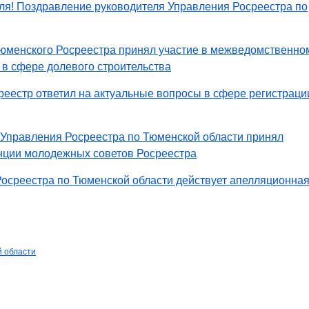
ля! Поздравление руководителя Управления Росреестра по
тюменского Росреестра принял участие в межведомственно
 в сфере долевого строительства
еестр ответил на актуальные вопросы в сфере регистраци
 Управления Росреестра по Тюменской области принял
нции молодежных советов Росреестра
осреестра по Тюменской области действует апелляционна
й области