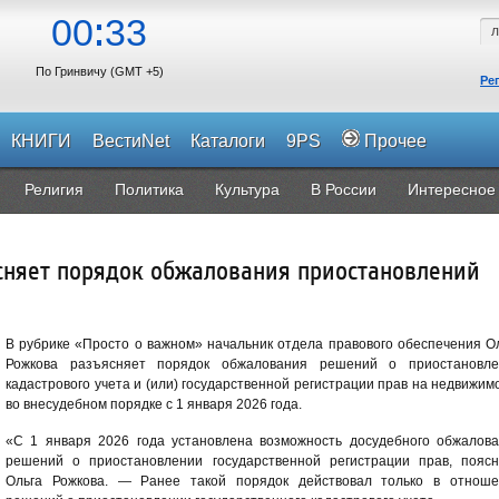
00
33
По Гринвичу (GMT +5)
Ре
КНИГИ
ВестиNet
Каталоги
9PS
Прочее
Религия
Политика
Культура
В России
Интересное
сняет порядок обжалования приостановлений
В рубрике «Просто о важном» начальник отдела правового обеспечения О
Рожкова разъясняет порядок обжалования решений о приостановле
кадастрового учета и (или) государственной регистрации прав на недвижим
во внесудебном порядке с 1 января 2026 года.
«С 1 января 2026 года установлена возможность досудебного обжалов
решений о приостановлении государственной регистрации прав, пояс
Ольга Рожкова. — Ранее такой порядок действовал только в отноше