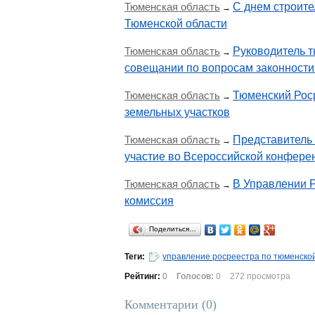
Тюменская область
С днем строите
→
Тюменской области
Тюменская область
Руководитель 
→
совещании по вопросам законности
Тюменская область
Тюменский Роср
→
земельных участков
Тюменская область
Представитель
→
участие во Всероссийской конфере
Тюменская область
В Управлении Р
→
комиссия
Поделиться…
Теги:
управление росреестра по тюменско
Рейтинг:
0
Голосов:
0
272 просмотра
Комментарии (
0
)