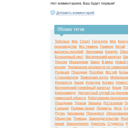
Нет комментариев. Ваш будет первым!
Добавить комментарий
Облако тегов
Тобольск
Жкх
Спорт
Госуслуги
Мчс
Консу
производстве
Фсс тюмень
Главное
Китай
выплаты пособий
Экономика
Конкурс
Обес
Больничный лист
Материнский капитал
Шк
Пенсия
Мошенники
Закон
В мире
Новый 
россии
Управление росреестр по тюменско
Полиция
Праздник
Пособия
Фсс рф
Боль
Страхователи
Тюменская почта
Мобильно
Росреестр
Акция
Культура
Космос
Новост
Материнский (семейный) капитал
Крым
П
Коронавирус
Несчастный случай на произв
тюменской области
Работающие пенсионе
Праздники
Туризм
Украина
Ростелеком
П
Санкции
Прямая линия
Приметы
Дети
Су
Путин
Чиновники
Президент
Образовани
Общество
Помощь
Законодательство
Реа
линия
Законопроект
Алкоголь
Студенты
Р