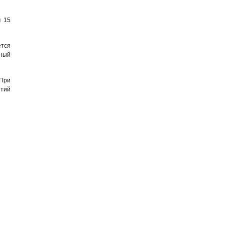
м 15
ется
нный
 При
нтий