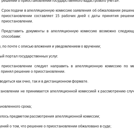
решений о приостановлении государственного кадастрового учета».
Срок подачи в апелляционную комиссию заявления об обжаловании решен
приостановлении составляет 15 рабочих дней с даты принятия решен
приостановлении.
Представить документы в апелляционную комиссию возможно следующ
способами:
 по почте с описью вложения и уведомлением о вручении;
й портал государственных услуг.
 приостановлении следует направить в апелляционную комиссию по м
й принял решение о приостановлении.
одиться как очно, так и в дистанционном формате.
ановлении не принимается апелляционной комиссией к рассмотрению слу
новленного срока;
ялось предметом рассмотрения апелляционной комиссии;
дений о том, что решение о приостановлении обжаловано в суде;