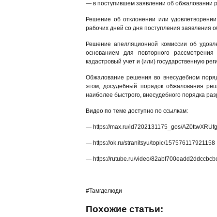
— в поступившем заявлении об обжаловании р
Решение об отклонении или удовлетворении
рабочих дней со дня поступления заявления о
Решение апелляционной комиссии об удовл
основанием для повторного рассмотрения 
кадастровый учет и (или) государственную ре
Обжалование решения во внесудебном поряд
этом, досудебный порядок обжалования ре
наиболее быстрого, внесудебного порядка ра
Видео по теме доступно по ссылкам:
— https://max.ru/id7202131175_gos/AZ0ttwXRUf
— https://ok.ru/stranitsyu/topic/157576117921158
— https://rutube.ru/video/82abf700eadd2ddccbc
#Тамгделюди
Похожие статьи: