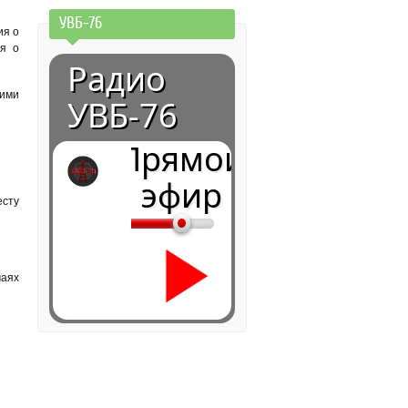
УВБ-76
ия о
ия о
Радио
ими
УВБ-76
Прямой
эфир
есту
чаях
0:00