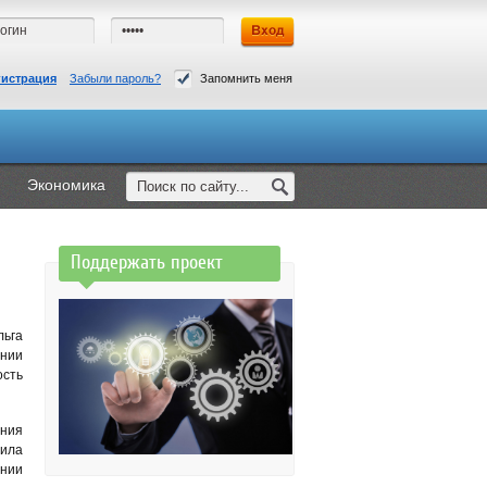
гистрация
Забыли пароль?
Запомнить меня
Экономика
Поддержать проект
льга
нии
ость
ания
нила
нии