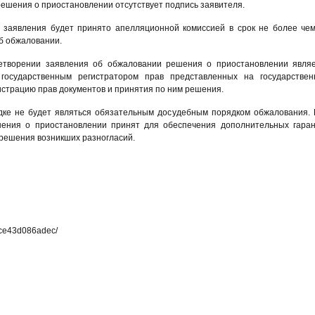
ешения о приостановлении отсутствует подпись заявителя.
 заявления будет принято апелляционной комиссией в срок не более че
б обжаловании.
етворении заявления об обжаловании решения о приостановлении явля
государственным регистратором прав представленных на государстве
гистрацию прав документов и принятия по ним решения.
ке не будет являться обязательным досудебным порядком обжалования.
шения о приостановлении принят для обеспечения дополнительных гара
зрешения возникших разногласий.
g
bce43d086adec/