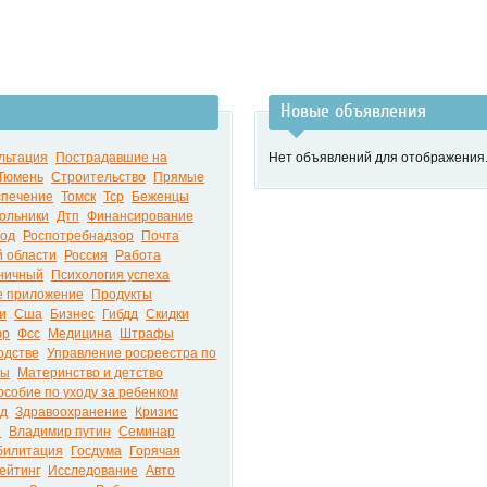
Новые объявления
льтация
Пострадавшие на
Нет объявлений для отображения
Тюмень
Строительство
Прямые
печение
Томск
Тср
Беженцы
ольники
Дтп
Финансирование
год
Роспотребнадзор
Почта
й области
Россия
Работа
ничный
Психология успеха
е приложение
Продукты
и
Сша
Бизнес
Гибдд
Скидки
фр
Фсс
Медицина
Штрафы
одстве
Управление росреестра по
ры
Материнство и детство
особие по уходу за ребенком
д
Здравоохранение
Кризис
е
Владимир путин
Семинар
билитация
Госдума
Горячая
ейтинг
Исследование
Авто