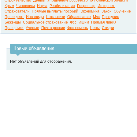
Строительство
Деньги
Управление росреестр по тюменской области
Крым
Чиновники
Наука
Реабилитация
Росреестр
Интернет
Страхователи
Прямые выплаты пособий
Экономика
Закон
Обучение
Президент
Инвалиды
Школьники
Образование
Мчс
Праздник
Беженцы
Социальное страхование
Фсс
Ишим
Прямая линия
Праздники
Ученые
Почта россии
Фсс тюмень
Цены
Скидки
Новые объявления
Нет объявлений для отображения.