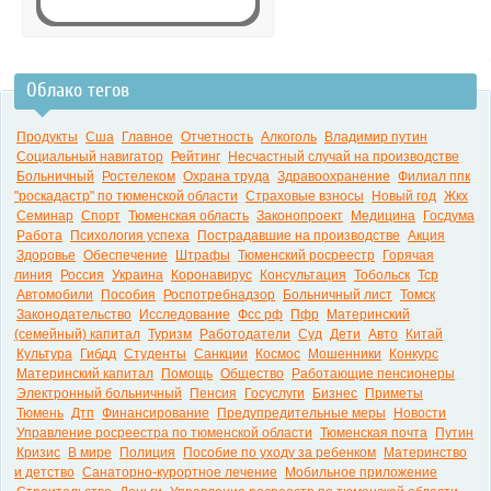
Облако тегов
0:00
Продукты
Сша
Главное
Отчетность
Алкоголь
Владимир путин
Социальный навигатор
Рейтинг
Несчастный случай на производстве
Больничный
Ростелеком
Охрана труда
Здравоохранение
Филиал ппк
"роскадастр" по тюменской области
Страховые взносы
Новый год
Жкх
Семинар
Спорт
Тюменская область
Законопроект
Медицина
Госдума
Работа
Психология успеха
Пострадавшие на производстве
Акция
Здоровье
Обеспечение
Штрафы
Тюменский росреестр
Горячая
линия
Россия
Украина
Коронавирус
Консультация
Тобольск
Тср
Автомобили
Пособия
Роспотребнадзор
Больничный лист
Томск
Законодательство
Исследование
Фсс рф
Пфр
Материнский
(семейный) капитал
Туризм
Работодатели
Суд
Дети
Авто
Китай
Культура
Гибдд
Студенты
Санкции
Космос
Мошенники
Конкурс
Материнский капитал
Помощь
Общество
Работающие пенсионеры
Электронный больничный
Пенсия
Госуслуги
Бизнес
Приметы
Тюмень
Дтп
Финансирование
Предупредительные меры
Новости
Управление росреестра по тюменской области
Тюменская почта
Путин
Кризис
В мире
Полиция
Пособие по уходу за ребенком
Материнство
и детство
Санаторно-курортное лечение
Мобильное приложение