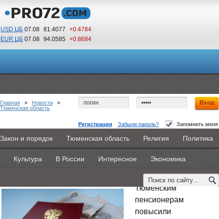
USD ЦБ
07.08
81.4077
+0.4784
EUR ЦБ
07.08
94.0585
+0.8684
21
07
По Гринвичу (GMT +5)
Главная
»
Новости
»
Тюменская область
Регистрация
Забыли пароль?
Запомнить меня
Тюменским пенсионерам увеличили
Закон и порядок
Тюменская область
Религия
Политика
Главная
Новости
Объявления
КНИГИ
ВестиNet
прожиточный минимум
Культура
В России
Интересное
Экономика
Каталоги
9PS
Прочее
22 октября 2015 -
Дмитрий Козырь
Тюменским
пенсионерам
повысили