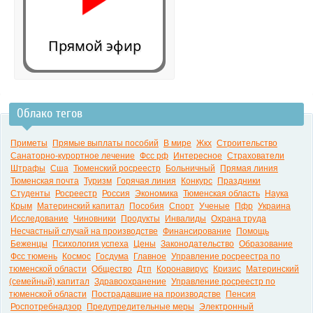
Прямой эфир
Облако тегов
0:00
Приметы
Прямые выплаты пособий
В мире
Жкх
Строительство
Санаторно-курортное лечение
Фсс рф
Интересное
Страхователи
Штрафы
Сша
Тюменский росреестр
Больничный
Прямая линия
Тюменская почта
Туризм
Горячая линия
Конкурс
Праздники
Студенты
Росреестр
Россия
Экономика
Тюменская область
Наука
Крым
Материнский капитал
Пособия
Спорт
Ученые
Пфр
Украина
Исследование
Чиновники
Продукты
Инвалиды
Охрана труда
Несчастный случай на производстве
Финансирование
Помощь
Беженцы
Психология успеха
Цены
Законодательство
Образование
Фсс тюмень
Космос
Госдума
Главное
Управление росреестра по
тюменской области
Общество
Дтп
Коронавирус
Кризис
Материнский
(семейный) капитал
Здравоохранение
Управление росреестр по
тюменской области
Пострадавшие на производстве
Пенсия
Роспотребнадзор
Предупредительные меры
Электронный