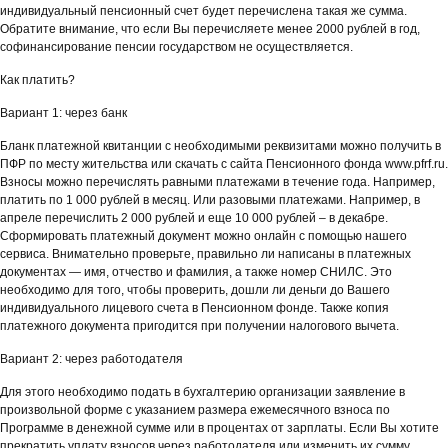
индивидуальный пенсионный счет будет перечислена такая же сумма.
Обратите внимание, что если Вы перечисляете менее 2000 рублей в год,
софинансирование пенсии государством не осуществляется.
Как платить?
Вариант 1: через банк
Бланк платежной квитанции с необходимыми реквизитами можно получить в
ПФР по месту жительства или скачать с сайта Пенсионного фонда www.pfrf.ru.
Взносы можно перечислять равными платежами в течение года. Например,
платить по 1 000 рублей в месяц. Или разовыми платежами. Например, в
апреле перечислить 2 000 рублей и еще 10 000 рублей – в декабре.
Сформировать платежный документ можно онлайн с помощью нашего
сервиса. Внимательно проверьте, правильно ли написаны в платежных
документах — имя, отчество и фамилия, а также номер СНИЛС. Это
необходимо для того, чтобы проверить, дошли ли деньги до Вашего
индивидуального лицевого счета в Пенсионном фонде. Также копия
платежного документа пригодится при получении налогового вычета.
Вариант 2: через работодателя
Для этого необходимо подать в бухгалтерию организации заявление в
произвольной форме с указанием размера ежемесячного взноса по
Программе в денежной сумме или в процентах от зарплаты. Если Вы хотите
прекратить уплату взносов через работодателя или изменить их сумму,