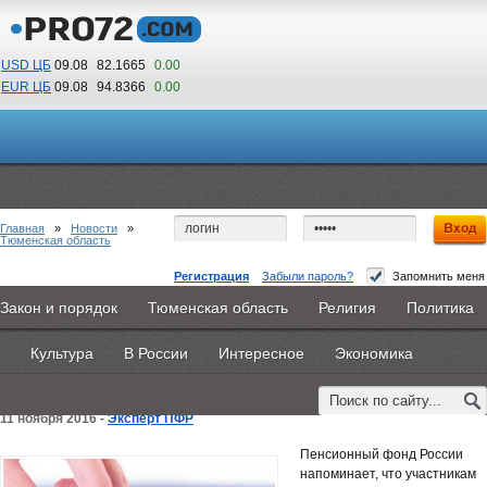
USD ЦБ
09.08
82.1665
0.00
EUR ЦБ
09.08
94.8366
0.00
15
56
По Гринвичу (GMT +5)
Главная
»
Новости
»
Тюменская область
Регистрация
Забыли пароль?
Запомнить меня
Участникам Программы государственного
Закон и порядок
Тюменская область
Религия
Политика
Главная
Новости
Объявления
КНИГИ
ВестиNet
софинансирования пенсий необходимо
Культура
В России
Интересное
Экономика
Каталоги
9PS
Прочее
осуществить платежи до 30 декабря 2016 года
11 ноября 2016 -
Эксперт ПФР
Пенсионный фонд России
напоминает, что участникам