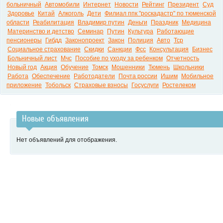
больничный
Автомобили
Интернет
Новости
Рейтинг
Президент
Суд
Здоровье
Китай
Алкоголь
Дети
Филиал ппк "роскадастр" по тюменской
области
Реабилитация
Владимир путин
Деньги
Праздник
Медицина
Материнство и детство
Семинар
Путин
Культура
Работающие
пенсионеры
Гибдд
Законопроект
Закон
Полиция
Авто
Тср
Социальное страхование
Скидки
Санкции
Фсс
Консультация
Бизнес
Больничный лист
Мчс
Пособие по уходу за ребенком
Отчетность
Новый год
Акция
Обучение
Томск
Мошенники
Тюмень
Школьники
Работа
Обеспечение
Работодатели
Почта россии
Ишим
Мобильное
приложение
Тобольск
Страховые взносы
Госуслуги
Ростелеком
Новые объявления
Нет объявлений для отображения.