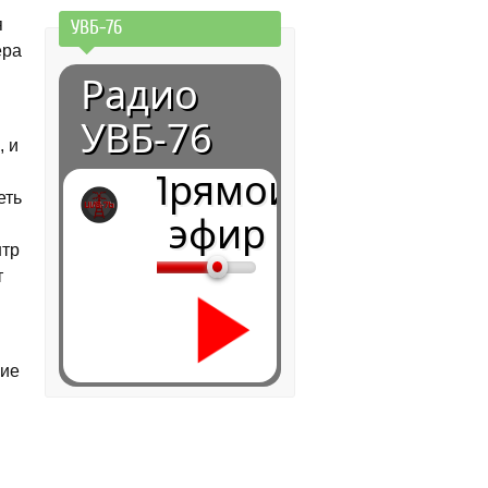
я
УВБ-76
ера
Радио
УВБ-76
, и
Прямой
еть
эфир
нтр
т
ние
0:00