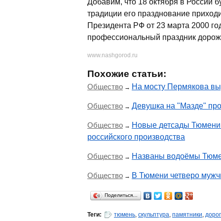
Добавим, что 18 октября в России б
традиции его празднование приходит
Президента РФ от 23 марта 2000 г
профессиональный праздник дорожн
www.nashgorod.ru
Похожие статьи:
Общество
На мосту Пермякова вы
→
Общество
Девушка на "Мазде" пр
→
Общество
Новые детсады Тюмени 
→
российского производства
Общество
Названы водоёмы Тюмен
→
Общество
В Тюмени четверо мужч
→
Поделиться…
Теги:
тюмень
,
скульптура
,
памятники
,
доро