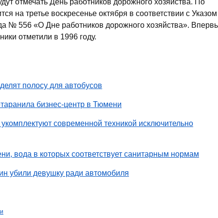
удут отмечать День работников дорожного хозяйства. По
ся на третье воскресенье октября в соответствии с Указом
ода № 556 «О Дне работников дорожного хозяйства». Вперв
ики отметили в 1996 году.
делят полосу для автобусов
отаранила бизнес-центр в Тюмени
укомплектуют современной техникой исключительно
и, вода в которых соответствует санитарным нормам
ин убили девушку ради автомобиля
ги