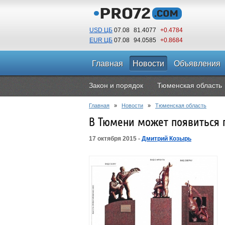
USD ЦБ
07.08
81.4077
+0.4784
EUR ЦБ
07.08
94.0585
+0.8684
Главная
Новости
Объявления
Закон и порядок
Тюменская область
Главная
»
Новости
»
Тюменская область
В Тюмени может появиться
17 октября 2015 -
Дмитрий Козырь