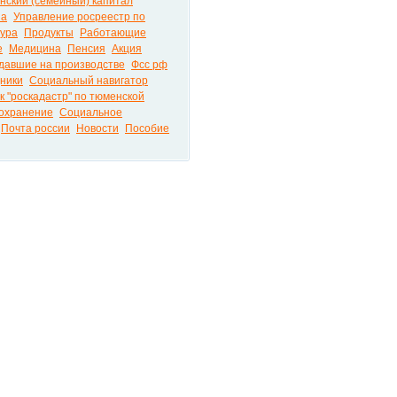
нский (семейный) капитал
на
Управление росреестр по
тура
Продукты
Работающие
е
Медицина
Пенсия
Акция
давшие на производстве
Фсс рф
ники
Социальный навигатор
к "роскадастр" по тюменской
охранение
Социальное
Почта россии
Новости
Пособие
ира на портале PRO72.RU © 2026
РЕКЛА
Контак
У нас 