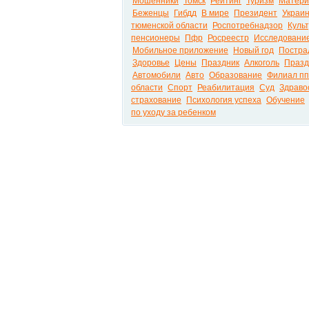
Мошенники
Томск
Рейтинг
Туризм
Матери
Беженцы
Гибдд
В мире
Президент
Украи
тюменской области
Роспотребнадзор
Куль
пенсионеры
Пфр
Росреестр
Исследовани
Мобильное приложение
Новый год
Постра
Здоровье
Цены
Праздник
Алкоголь
Празд
Автомобили
Авто
Образование
Филиал пп
области
Спорт
Реабилитация
Суд
Здраво
страхование
Психология успеха
Обучение
по уходу за ребенком
Вести.net Все актуальные новости России и м