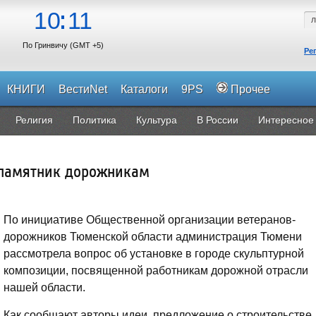
10
11
По Гринвичу (GMT +5)
Ре
КНИГИ
ВестиNet
Каталоги
9PS
Прочее
Религия
Политика
Культура
В России
Интересное
 памятник дорожникам
По инициативе Общественной организации ветеранов-
дорожников Тюменской области администрация Тюмени
рассмотрела вопрос об установке в городе скульптурной
композиции, посвященной работникам дорожной отрасли
нашей области.
Как сообщают авторы идеи, предложение о строительстве