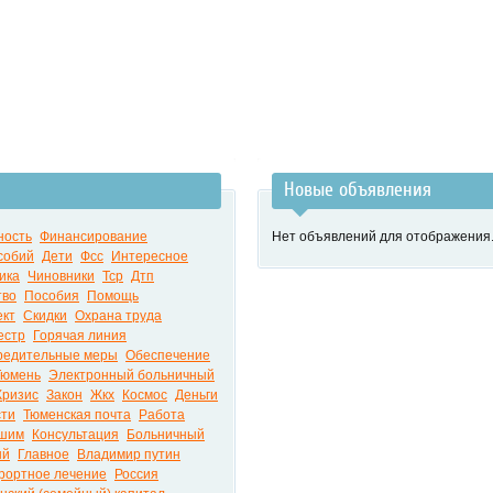
Новые объявления
ность
Финансирование
Нет объявлений для отображения
собий
Дети
Фсс
Интересное
ика
Чиновники
Тср
Дтп
тво
Пособия
Помощь
ект
Скидки
Охрана труда
естр
Горячая линия
редительные меры
Обеспечение
Тюмень
Электронный больничный
Кризис
Закон
Жкх
Космос
Деньги
сти
Тюменская почта
Работа
шим
Консультация
Больничный
ый
Главное
Владимир путин
рортное лечение
Россия