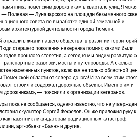
памятника тюменским дорожникам в квартале улиц Ямска
— Полевая — Луначарского на площади безымянного скв
инационного совета по выработке единой земельной и
осам архитектурной деятельности города Тюмени.
 отрасли в жизни нашего общества, в развитии территорий
 Люди старшего поколения наверняка помнят, какими были
х годов прошлого столетия, а сегодня мы видим развитую с
транспортные развязки, мосты и путепроводы. А сколько
стве населенных пунктов, включая не только областной це
ни Тюменской области от севера до юга! И за всем этим стоя
ровал, строил и содержал дорожные объекты. Именно им и
м дорожникам», — пояснили в организации ветеранов.
уры пока не сообщается, однако известно, что на утвержде
дставил скульптор Сергей Фефелов. Он же приложил руку к
р как памятник ликвидаторам радиационных катастроф,
иции, арт-объект «Баян» и другие.