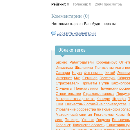
Рейтинг:
0
Голосов:
0
2694 просмотра
Комментарии (
0
)
Нет комментариев. Ваш будет первым!
Добавить комментарий
Облако тегов
Бизнес
Работодатели
Коронавирус
Отчет
Инвалиды
Школьники
Прямые выплаты по
Санкции
Наука
Фсс тюмень
Китай
Эконом
Интернет
Мчс
Семинар
Госуслуги
Общес
Страхователи
Приметы
Путин
Законопро
Студенты
Прямая линия
Тюменский росре
Строительство
Страховые взносы
Предуп
Материнство и детство
Конкурс
Штрафы
Сша
Несчастный случай на производстве
Управление росреестра по тюменской обла
Материнский капитал
Ростелеком
Крым
И
лист
Полиция
Ученые
Госдума
Больничн
Тобольск
Тюменская область
Санаторно-ку