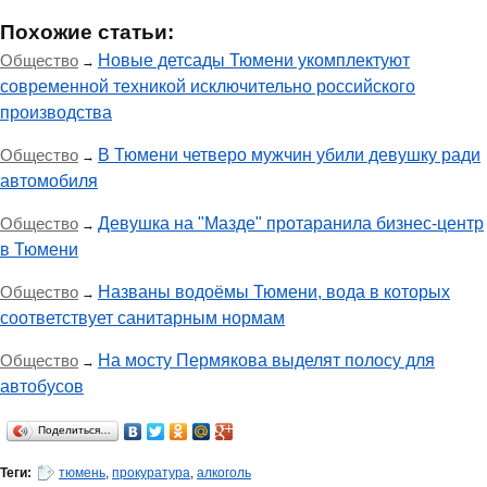
Похожие статьи:
Общество
Новые детсады Тюмени укомплектуют
→
современной техникой исключительно российского
производства
Общество
В Тюмени четверо мужчин убили девушку ради
→
автомобиля
Общество
Девушка на "Мазде" протаранила бизнес-центр
→
в Тюмени
Общество
Названы водоёмы Тюмени, вода в которых
→
соответствует санитарным нормам
Общество
На мосту Пермякова выделят полосу для
→
автобусов
Поделиться…
Теги:
тюмень
,
прокуратура
,
алкоголь