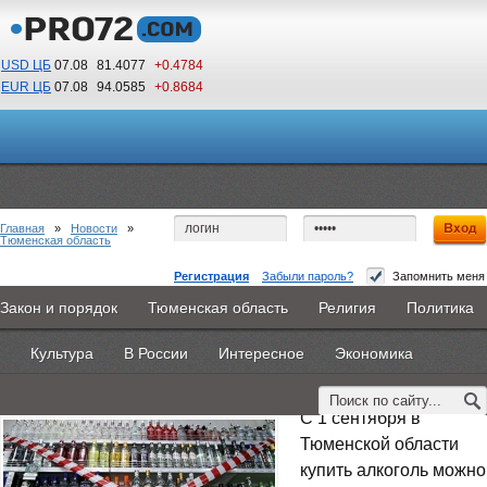
USD ЦБ
07.08
81.4077
+0.4784
EUR ЦБ
07.08
94.0585
+0.8684
02
58
По Гринвичу (GMT +5)
Главная
»
Новости
»
Тюменская область
Регистрация
Забыли пароль?
Запомнить меня
В Тюмени запретят продавать спиртное после
Закон и порядок
Тюменская область
Религия
Политика
Главная
Новости
Объявления
КНИГИ
ВестиNet
21:00
Культура
В России
Интересное
Экономика
Каталоги
9PS
Прочее
27 августа 2015 -
Дмитрий Козырь
С 1 сентября в
Тюменской области
купить алкоголь можно