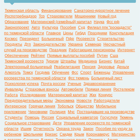
Тюменская область
Финансирование
Санаторно-курортное лечение
Роспотребнадзор
Тср
Страхователи
Мошенники
Новый год
Образование
Материнский (семейный) капитал
Наука
Фсс рф
Законопроект
Авто
Культура
Пособия
Суд
Филиал ппк "роскадастр"
по тюменской области
Главное
Цены
Гибдд
Праздники
Консультация
Космос
Президент
Больничный
Пфр
Росреестр
Строительство
Продукты
Дтп
Законодательство
Украина
Семинар
Несчастный
случай на производстве
Праздник
Работающие пенсионеры
Интернет
Обеспечение
Рейтинг
Прямые выплаты пособий
Путин
Сша
Тюменский росреестр
Туризм
Штрафы
Медицина
Бизнес
Китай
Электронный больничный
Реабилитация
Пенсия
Здоровье
Деньги
Алкоголь
Томск
Госдума
Обучение
Фсс
Спорт
Беженцы
Управление
росреестра по тюменской области
Фсс тюмень
Больничный лист
Психология успеха
Почта россии
Ученые
Здравоохранение
Инвалиды
Страховые взносы
Автомобили
Прямая линия
Ростелеком
Работа
Исследование
Материнский капитал
Жкх
Конкурс
Предупредительные меры
Экономика
Новости
Работодатели
Интересное
Горячая линия
Тобольск
Общество
Мобильное
приложение
Чиновники
Полиция
Мчс
Пострадавшие на производстве
Студенты
Помощь
Россия
Социальный навигатор
Госуслуги
Тюмень
Социальное страхование
Дети
Управление росреестр по тюменской
области
Ишим
Отчетность
Охрана труда
Закон
Пособие по уходу за
ребенком
Школьники
Кризис
Скидки
Крым
Коронавирус
Материнство