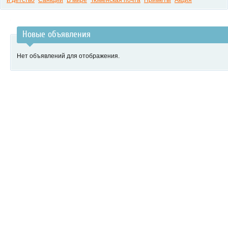
и детство
Санкции
В мире
Тюменская почта
Приметы
Акция
Новые объявления
Нет объявлений для отображения.