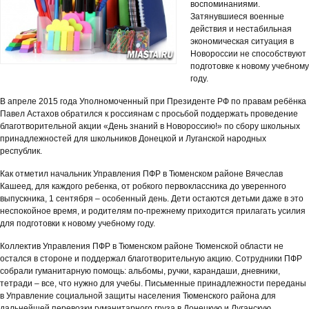
воспоминаниями.
Затянувшиеся военные
действия и нестабильная
экономическая ситуация в
Новороссии не способствуют
подготовке к новому учебному
году.
В апреле 2015 года Уполномоченный при Президенте РФ по правам ребёнка
Павел Астахов обратился к россиянам с просьбой поддержать проведение
благотворительной акции «День знаний в Новороссию!» по сбору школьных
принадлежностей для школьников Донецкой и Луганской народных
республик.
Как отметил начальник Управления ПФР в Тюменском районе Вячеслав
Кашеед, для каждого ребенка, от робкого первоклассника до уверенного
выпускника, 1 сентября – особенный день. Дети остаются детьми даже в это
неспокойное время, и родителям по-прежнему приходится прилагать усилия
для подготовки к новому учебному году.
Коллектив Управления ПФР в Тюменском районе Тюменской области не
остался в стороне и поддержал благотворительную акцию. Сотрудники ПФР
собрали гуманитарную помощь: альбомы, ручки, карандаши, дневники,
тетради – все, что нужно для учебы. Письменные принадлежности переданы
в Управление социальной защиты населения Тюменского района для
дальнейшей перевозки гуманитарного груза в Донецкую и Луганскую