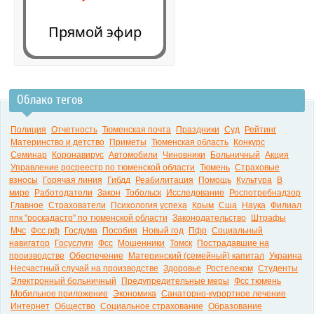
Прямой эфир
Облако тегов
0:00
Полиция
Отчетность
Тюменская почта
Праздники
Суд
Рейтинг
Материнство и детство
Приметы
Тюменская область
Конкурс
Семинар
Коронавирус
Автомобили
Чиновники
Больничный
Акция
Управление росреестр по тюменской области
Тюмень
Страховые
взносы
Горячая линия
Гибдд
Реабилитация
Помощь
Культура
В
мире
Работодатели
Закон
Тобольск
Исследование
Роспотребнадзор
Главное
Страхователи
Психология успеха
Крым
Сша
Наука
Филиал
ппк "роскадастр" по тюменской области
Законодательство
Штрафы
Мчс
Фсс рф
Госдума
Пособия
Новый год
Пфр
Социальный
навигатор
Госуслуги
Фсс
Мошенники
Томск
Пострадавшие на
производстве
Обеспечение
Материнский (семейный) капитал
Украина
Несчастный случай на производстве
Здоровье
Ростелеком
Студенты
Электронный больничный
Предупредительные меры
Фсс тюмень
Мобильное приложение
Экономика
Санаторно-курортное лечение
Интернет
Общество
Социальное страхование
Образование