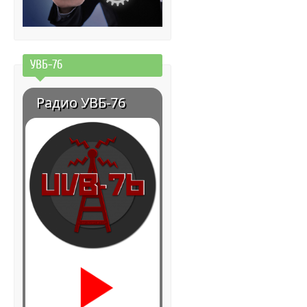
УВБ-76
Радио УВБ-76