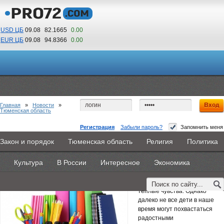
USD ЦБ
09.08
82.1665
0.00
EUR ЦБ
09.08
94.8366
0.00
09
12
По Гринвичу (GMT +5)
Главная
»
Новости
»
Тюменская область
Регистрация
Забыли пароль?
Запомнить меня
Всё лучшее – детям!
Закон и порядок
Тюменская область
Религия
Политика
Главная
Новости
Объявления
КНИГИ
ВестиNet
29 июня 2015 -
Эксперт ПФР
Культура
В России
Интересное
Экономика
Каталоги
9PS
Прочее
Детство – самое счастливое
время, оставляющее яркие,
теплые чувства. Однако
далеко не все дети в наше
время могут похвастаться
радостными