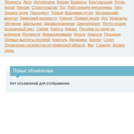
Продукты
Дети
Интересное
Россия
Беженцы
Консультация
Путин
Китай
Пенсия
Строительство
Тср
Работающие пенсионеры
Авто
Охрана труда
Президент
Туризм
Владимир путин
Материнский
капитал
Тюменский росреестр
Ученые
Прямая линия
Дтп
Инвалиды
Обучение
Школьники
Здравоохранение
Законопроект
Почта россии
Больничный лист
Скидки
Работа
Кризис
Пособие по уходу за
ребенком
Росреестр
Финансирование
Деньги
Новости
Праздник
Прямые выплаты пособий
Алкоголь
Медицина
Бизнес
Спорт
Управление росреестра по тюменской области
Жкх
Санкции
Космос
Цены
Новые объявления
Нет объявлений для отображения.