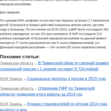
народную республики.
Для сведения:
По оценкам ООН, конфликт на юго-востоке Украины затронул 1,7 миллионов
детей. В результате боевых действий разрушены многие школы, детские
сады и больницы. По состоянию на 03.04.2015г. в ДНР всего пострадало 491
учебное учреждение, из них 101 восстановлено. В ЛНР пострадало 213
учебных учреждений. В Луганской народной республике на данный момент
находятся 77 тысяч школьников (из них 8 тысяч первоклассников), а в
Донецкой народной республике — 144 тысячи (50 тысяч первоклассников).
Похожие статьи:
Тюменская область
В Тюменской области средний размер
→
социальной пенсии с 1 апреля составит 8 719 рублей
НОД Тюмень
Социальные доплаты к пенсии в 2015 году
→
Тюменская область
Отделение ПФР по Тюменской
→
области: подводим итоги работы за 2014 год
НОД Тюмень
Лучших страхователей по итогам 2014 года
→
выберут в мае