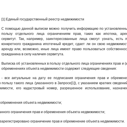
[1] Единый государственный реестр недвижимости
С помощью данной выписки можно получить информацию по установленн
пользу отдельного лица ограничениям прав, таких как ипотека, аре
сервитут. Так, например, заинтересованные лица смогут узнать, есть 
конкретного гражданина ипотечный кредит, сдает ли он свою недвижимос
аренду или, возможно, иные лица имеют право пользоваться собственно
гражданина в силу наличия сервитута.
Выписка об установленных в пользу отдельного лица ограничениях прав и (
обременениях объекта недвижимости содержит следующие сведения:
- все актуальные на дату ее подписания ограничения прав и обремен
пользу такого лица (указанного в Запросе[1]), с указанием кратких сведени
жимости, его кадастровый номер, разрешенное использование, назначе
и обременения объекта недвижимости;
данного ограничения прав и обременения объекта недвижимости;
о зарегистрировано ограничение прав и обременение объекта недвижимости.