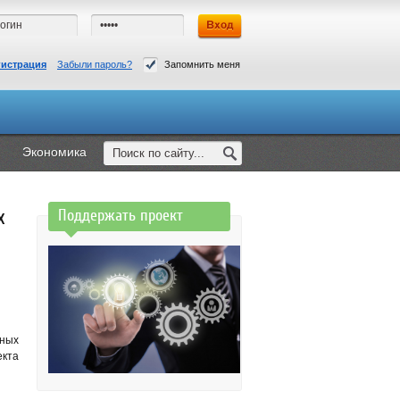
гистрация
Забыли пароль?
Запомнить меня
Экономика
х
Поддержать проект
нных
екта