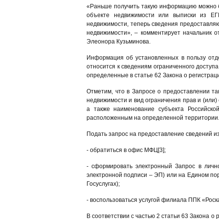
«Раньше получить такую информацию можно б
объекте недвижимости или выписки из ЕГ
недвижимости, теперь сведения предоставляю
недвижимости», – комментирует начальник о
Элеонора Кузьминова.
Информация об установленных в пользу отде
относится к сведениям ограниченного доступа
определенные в статье 62 Закона о регистрац
Отметим, что в Запросе о предоставлении та
недвижимости и вид ограничения прав и (или)
а также наименование субъекта Российско
расположенным на определенной территории
Подать запрос на предоставление сведений 
- обратиться в офис МФЦ[3];
- сформировать электронный Запрос в личн
электронной подписи – ЭП) или на Едином пор
Госуслугах);
- воспользоваться услугой филиала ППК «Роск
В соответствии с частью 2 статьи 63 Закона 