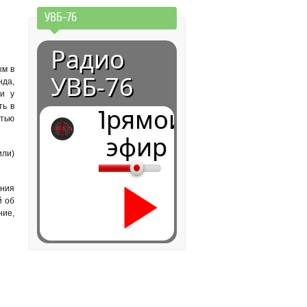
УВБ-76
Радио
ым в
УВБ-76
нда,
ли у
ть в
Прямой
стью
эфир
или)
ения
й об
ние,
0:00