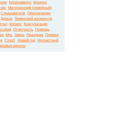
ение
Коронавирус
Конкурс
зис
Материнский (семейный)
Страхователи
Обеспечение
Деньги
Тюменский росреестр
итал
Космос
Консультация
особий
Отчетность
Помощь
ия
Мчс
Закон
Праздник
Прямая
ые
Спорт
Новый год
Несчастный
аховые взносы
ира на портале PRO72.RU © 2026
РЕКЛА
Контак
У нас 