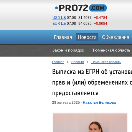
USD ЦБ
07.08
81.4077
+0.4784
EUR ЦБ
07.08
94.0585
+0.8684
Главная
Новости
Объявления
Закон и порядок
Тюменская область
Главная
»
Новости
»
Тюменская область
Выписка из ЕГРН об установ
прав и (или) обременениях 
предоставляется
28 августа 2025 -
Наталья Белякова