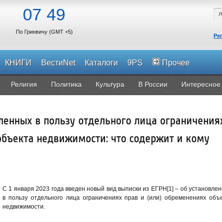
07
49
По Гринвичу (GMT +5)
Ре
КНИГИ
ВестиNet
Каталоги
9PS
Прочее
Религия
Политика
Культура
В России
Интересное
ленных в пользу отдельного лица ограничения
объекта недвижимости: что содержит и кому
С 1 января 2023 года введен новый вид выписки из ЕГРН[1] – об установле
в пользу отдельного лица ограничениях прав и (или) обременениях объ
недвижимости.