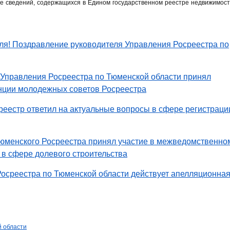
е сведений, содержащихся в Едином государственном реестре недвижимост
ля! Поздравление руководителя Управления Росреестра по
 Управления Росреестра по Тюменской области принял
нции молодежных советов Росреестра
еестр ответил на актуальные вопросы в сфере регистраци
тюменского Росреестра принял участие в межведомственно
 в сфере долевого строительства
осреестра по Тюменской области действует апелляционна
й области