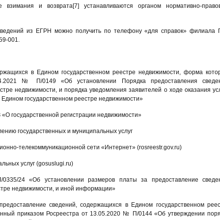
е взимания и возврата[7] устанавливаются органом нормативно-право
ведений из ЕГРН можно получить по телефону «для справок» филиала
59-001.
ержащихся в Едином государственном реестре недвижимости, форма кото
04.2021 № П/0149 «Об установлении Порядка предоставления сведен
тре недвижимости, и порядка уведомления заявителей о ходе оказания ус
в Едином государственном реестре недвижимости»
З «О государственной регистрации недвижимости»
лению государственных и муниципальных услуг
онно-телекоммуникационной сети «Интернет» (rosreestr.gov.ru)
ьных услуг (gosuslugi.ru)
/0335/24 «Об установлении размеров платы за предоставление сведе
стре недвижимости, и иной информации»
 предоставление сведений, содержащихся в Едином государственном рее
нный приказом Росреестра от 13.05.2020 № П/0144 «Об утверждении пор