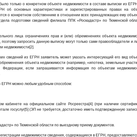
ыло только о конкретном объекте недвижимости в составе выписки из ЕГР
РН об основных характеристиках и зарегистрированных правах на об
тся о конкретном собственнике в отношении всех принадлежащих ему объе
тдела подготовки сведений филиала ППК «Роскадастр» по Тюменской обл
льного лица ограничениях прав и (или) обременениях объекта недвижим
, поэтому запросить данную выписку могут только сами правообладатели и л
ии недвижимости[2].
ких сведений из ЕГРН заявитель может указать интересующий его вид объ
 обременения объекта недвижимости (например, «ипотека, земельные участк
й Федерации, если запрашивается информация по объектам недвижимо
.
из ЕГРН можно любым удобным способом:
ом кабинете на официальном сайте Росреестра[4] (при наличии сертифи
тале госуслуг[5] (ЭП не требуется, достаточно иметь подтвержденную запис
адастр» по Тюменской области по выездному приему документов.
о регистрации недвижимости сведения, содержащиеся в ЕГРН, предоставляютс