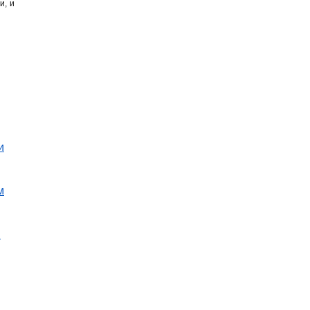
и, и
и
м
я