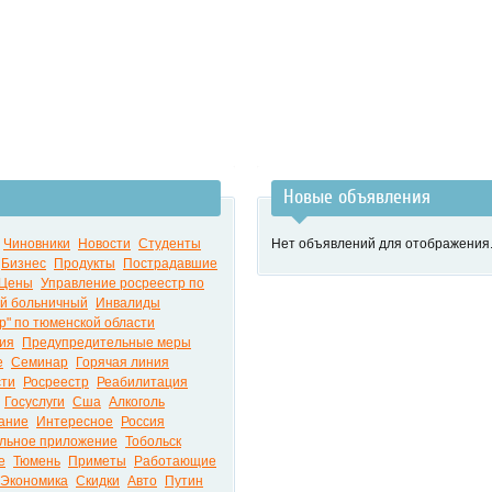
Новые объявления
Чиновники
Новости
Студенты
Нет объявлений для отображения
Бизнес
Продукты
Пострадавшие
Цены
Управление росреестр по
й больничный
Инвалиды
р" по тюменской области
ия
Предупредительные меры
е
Семинар
Горячая линия
сти
Росреестр
Реабилитация
Госуслуги
Сша
Алкоголь
ание
Интересное
Россия
льное приложение
Тобольск
е
Тюмень
Приметы
Работающие
Экономика
Скидки
Авто
Путин