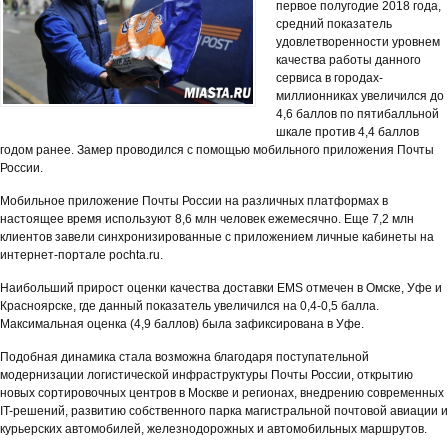
первое полугодие 2018 года,
средний показатель
удовлетворенности уровнем
качества работы данного
сервиса в городах-
миллионниках увеличился до
4,6 баллов по пятибалльной
шкале против 4,4 баллов
годом ранее. Замер проводился с помощью мобильного приложения Почты
России.
Мобильное приложение Почты России на различных платформах в
настоящее время используют 8,6 млн человек ежемесячно. Еще 7,2 млн
клиентов завели синхронизированные с приложением личные кабинеты на
интернет-портале pochta.ru.
Наибольший прирост оценки качества доставки EMS отмечен в Омске, Уфе и
Красноярске, где данный показатель увеличился на 0,4-0,5 балла.
Максимальная оценка (4,9 баллов) была зафиксирована в Уфе.
Подобная динамика стала возможна благодаря поступательной
модернизации логистической инфраструктуры Почты России, открытию
новых сортировочных центров в Москве и регионах, внедрению современных
IT-решений, развитию собственного парка магистральной почтовой авиации и
курьерских автомобилей, железнодорожных и автомобильных маршрутов.