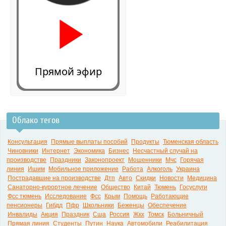
Прямой эфир
Облако тегов
0:00
Консультация
Прямые выплаты пособий
Продукты
Тюменская область
Чиновники
Интернет
Экономика
Бизнес
Несчастный случай на
производстве
Праздники
Законопроект
Мошенники
Мчс
Горячая
линия
Ишим
Мобильное приложение
Работа
Алкоголь
Украина
Пострадавшие на производстве
Дтп
Авто
Скидки
Новости
Медицина
Санаторно-курортное лечение
Общество
Китай
Тюмень
Госуслуги
Фсс тюмень
Исследование
Фсс
Крым
Помощь
Работающие
пенсионеры
Гибдд
Пфр
Школьники
Беженцы
Обеспечение
Инвалиды
Акция
Праздник
Сша
Россия
Жкх
Томск
Больничный
Прямая линия
Студенты
Путин
Наука
Автомобили
Реабилитация