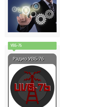
УВБ-76
Радио УВБ-76