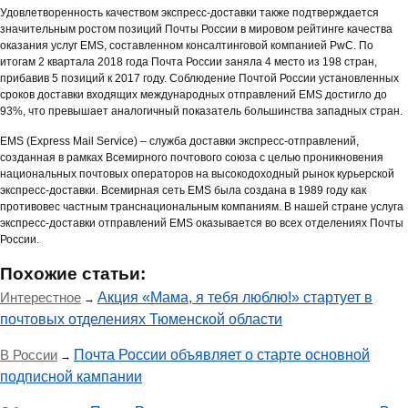
Удовлетворенность качеством экспресс-доставки также подтверждается
значительным ростом позиций Почты России в мировом рейтинге качества
оказания услуг EMS, составленном консалтинговой компанией PwC. По
итогам 2 квартала 2018 года Почта России заняла 4 место из 198 стран,
прибавив 5 позиций к 2017 году. Соблюдение Почтой России установленных
сроков доставки входящих международных отправлений EMS достигло до
93%, что превышает аналогичный показатель большинства западных стран.
EMS (Express Mail Service) – служба доставки экспресс-отправлений,
созданная в рамках Всемирного почтового союза с целью проникновения
национальных почтовых операторов на высокодоходный рынок курьерской
экспресс-доставки. Всемирная сеть EMS была создана в 1989 году как
противовес частным транснациональным компаниям. В нашей стране услуга
экспресс-доставки отправлений EMS оказывается во всех отделениях Почты
России.
Похожие статьи:
Интерестное
Акция «Мама, я тебя люблю!» стартует в
→
почтовых отделениях Тюменской области
В России
Почта России объявляет о старте основной
→
подписной кампании