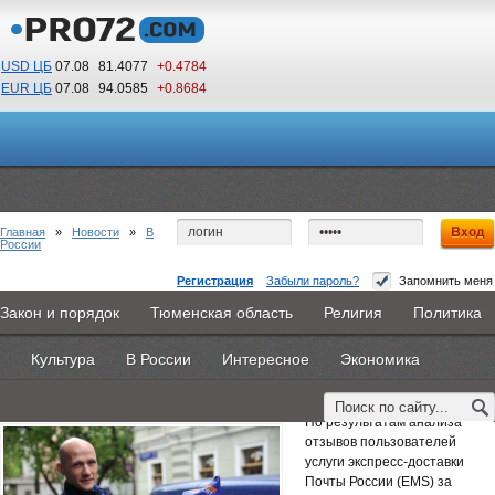
USD ЦБ
07.08
81.4077
+0.4784
EUR ЦБ
07.08
94.0585
+0.8684
11
03
По Гринвичу (GMT +5)
Главная
»
Новости
»
В
России
Регистрация
Забыли пароль?
Запомнить меня
Клиенты Почты России высоко оценили
Закон и порядок
Тюменская область
Религия
Политика
Главная
Новости
Объявления
КНИГИ
ВестиNet
уровень качества доставки EMS
Культура
В России
Интересное
Экономика
Каталоги
9PS
Прочее
27 августа 2018 -
Татьяна Пономарева
По результатам анализа
отзывов пользователей
услуги экспресс-доставки
Почты России (EMS) за