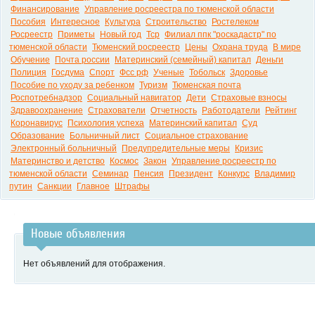
Финансирование
Управление росреестра по тюменской области
Пособия
Интересное
Культура
Строительство
Ростелеком
Росреестр
Приметы
Новый год
Тср
Филиал ппк "роскадастр" по
тюменской области
Тюменский росреестр
Цены
Охрана труда
В мире
Обучение
Почта россии
Материнский (семейный) капитал
Деньги
Полиция
Госдума
Спорт
Фсс рф
Ученые
Тобольск
Здоровье
Пособие по уходу за ребенком
Туризм
Тюменская почта
Роспотребнадзор
Социальный навигатор
Дети
Страховые взносы
Здравоохранение
Страхователи
Отчетность
Работодатели
Рейтинг
Коронавирус
Психология успеха
Материнский капитал
Суд
Образование
Больничный лист
Социальное страхование
Электронный больничный
Предупредительные меры
Кризис
Материнство и детство
Космос
Закон
Управление росреестр по
тюменской области
Семинар
Пенсия
Президент
Конкурс
Владимир
путин
Санкции
Главное
Штрафы
Новые объявления
Нет объявлений для отображения.