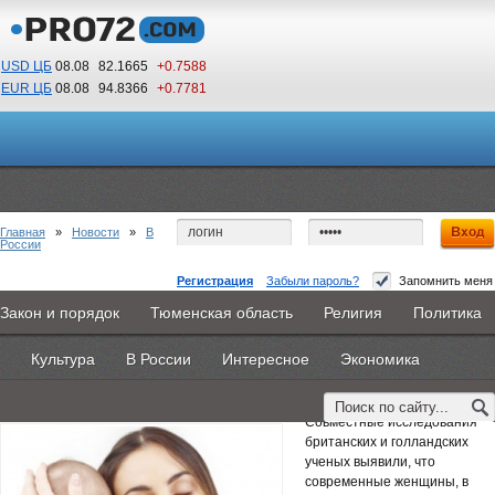
USD ЦБ
08.08
82.1665
+0.7588
EUR ЦБ
08.08
94.8366
+0.7781
16
09
По Гринвичу (GMT +5)
Главная
»
Новости
»
В
России
Регистрация
Забыли пароль?
Запомнить меня
Современные женщины готовы к раннему
Закон и порядок
Тюменская область
Религия
Политика
Главная
Новости
Объявления
КНИГИ
ВестиNet
материнству
Культура
В России
Интересное
Экономика
Каталоги
9PS
Прочее
4 июня 2015 -
Наталья Белякова
Совместные исследования
британских и голландских
ученых выявили, что
современные женщины, в