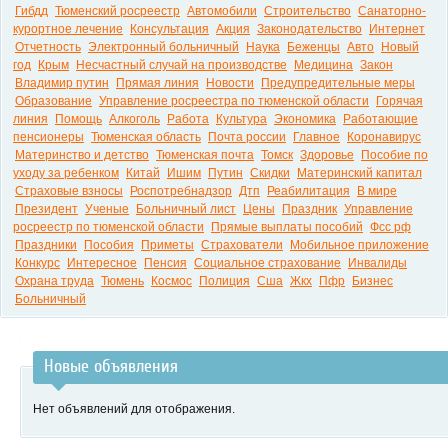
Гибдд
Тюменский росреестр
Автомобили
Строительство
Санаторно-
курортное лечение
Консультация
Акция
Законодательство
Интернет
Отчетность
Электронный больничный
Наука
Беженцы
Авто
Новый
год
Крым
Несчастный случай на производстве
Медицина
Закон
Владимир путин
Прямая линия
Новости
Предупредительные меры
Образование
Управление росреестра по тюменской области
Горячая
линия
Помощь
Алкоголь
Работа
Культура
Экономика
Работающие
пенсионеры
Тюменская область
Почта россии
Главное
Коронавирус
Материнство и детство
Тюменская почта
Томск
Здоровье
Пособие по
уходу за ребенком
Китай
Ишим
Путин
Скидки
Материнский капитал
Страховые взносы
Роспотребнадзор
Дтп
Реабилитация
В мире
Президент
Ученые
Больничный лист
Цены
Праздник
Управление
росреестр по тюменской области
Прямые выплаты пособий
Фсс рф
Праздники
Пособия
Приметы
Страхователи
Мобильное приложение
Конкурс
Интересное
Пенсия
Социальное страхование
Инвалиды
Охрана труда
Тюмень
Космос
Полиция
Сша
Жкх
Пфр
Бизнес
Больничный
Новые объявления
Нет объявлений для отображения.