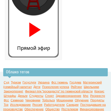
Прямой эфир
Облако тегов
0:00
Суд
Туризм
Госуслуги
Украина
Фсс тюмень
Госдума
Материнский
(семейный) капитал
Дети
Психология успеха
Рейтинг
Школьники
Законопроект
Филиал ппк "роскадастр" по тюменской области
Кризис
Штрафы
Деньги
Студенты
Спорт
Здравоохранение
Мчс
Росреестр
Фсс
Семинар
Чиновники
Тобольск
Мошенники
Обучение
Продукты
Тср
Исследование
Россия
Работодатели
Санкции
Пострадавшие на
производстве
Обеспечение
Общество
Ростелеком
Финансирование