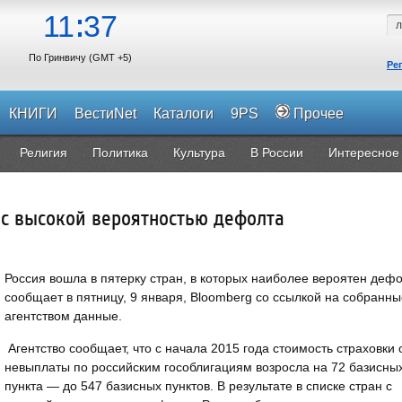
11
37
По Гринвичу (GMT +5)
Ре
КНИГИ
ВестиNet
Каталоги
9PS
Прочее
Религия
Политика
Культура
В России
Интересное
 с высокой вероятностью дефолта
Россия вошла в пятерку стран, в которых наиболее вероятен дефо
сообщает в пятницу, 9 января, Bloomberg со ссылкой на собранны
агентством данные.
Агентство сообщает, что с начала 2015 года стоимость страховки 
невыплаты по российским гособлигациям возросла на 72 базисны
пункта — до 547 базисных пунктов. В результате в списке стран с