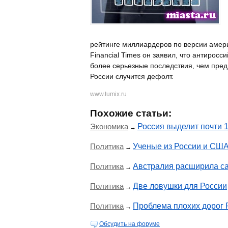
рейтинге миллиардеров по версии амери
Financial Times он заявил, что антиросс
более серьезные последствия, чем пред
России случится дефолт.
www.tumix.ru
Похожие статьи:
Экономика
Россия выделит почти 
→
Политика
Ученые из России и США
→
Политика
Австралия расширила са
→
Политика
Две ловушки для России
→
Политика
Проблема плохих дорог 
→
Обсудить на форуме