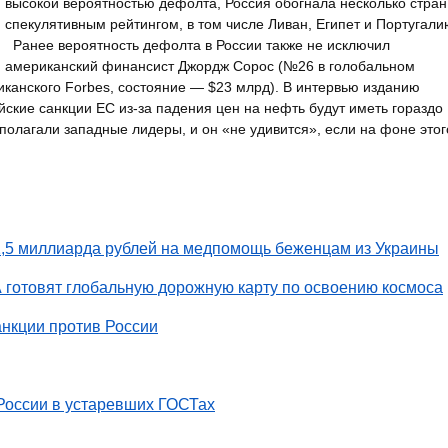
высокой вероятностью дефолта, Россия обогнала несколько стран
спекулятивным рейтингом, в том числе Ливан, Египет и Португали
Ранее вероятность дефолта в России также не исключил
американский финансист Джордж Сорос (№26 в голобальном
канского Forbes, состояние — $23 млрд). В интервью изданию
ийские санкции ЕС из-за падения цен на нефть будут иметь гораздо
полагали западные лидеры, и он «не удивится», если на фоне этог
1,5 миллиарда рублей на медпомощь беженцам из Украины
 готовят глобальную дорожную карту по освоению космоса
нкции против России
России в устаревших ГОСТах