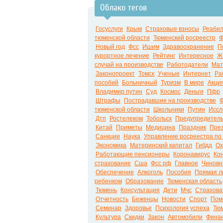
Облако тегов
Госуслуги
Крым
Страховые взносы
Реаби
тюменской области
Тюменский росреестр
Ф
Новый год
Фсс
Ишим
Здравоохранение
П
курортное лечение
Рейтинг
Интересное
Ж
случай на производстве
Работодатели
Мат
Законопроект
Томск
Ученые
Интернет
Ра
пособий
Больничный
Туризм
В мире
Акци
Владимир путин
Суд
Космос
Деньги
Пфр
Штрафы
Пострадавшие на производстве
Ф
тюменской области
Школьники
Путин
Иссл
Дтп
Ростелеком
Тобольск
Предупредител
Китай
Приметы
Медицина
Праздник
Пре
Санкции
Наука
Управление росреестра по
Экономика
Материнский капитал
Гибдд
Ох
Работающие пенсионеры
Коронавирус
Ко
страхование
Сша
Фсс рф
Главное
Чиновн
Обеспечение
Алкоголь
Пособия
Прямая л
ребенком
Образование
Тюменская область
Тюмень
Консультация
Дети
Мчс
Страхова
Отчетность
Беженцы
Новости
Спорт
Пом
Семинар
Здоровье
Психология успеха
Тюм
Культура
Скидки
Закон
Автомобили
Фина