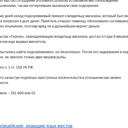
о быстро сотрудники уголовного розыска установили местонахождение
ленника, так как потерпевшие высказали свои подозрения.
ко дней назад подозреваемый пришел к владельцу магазина, который был е
 и попросил в долг денег. Приятель отказал тюменцу, обоснованно сославшись
ного опьянения, поэтому вряд ли в дальнейшем вернет деньги.
рытую «Газель», принадлежащую владельцу магазина, достал оттуда 8 мешко
атем еще вырвал магнитолу.
пытались найти подозреваемого, но безуспешно. После его задержания в хо
е, не хватило только двух мешков рыбы.
 ч. 1 ст. 158 УК РФ.
то зачастую подобных преступных посягательств в отношении вас можно
ности.
ени – 291-600 или 02.
олицейские, знающие язык жестов