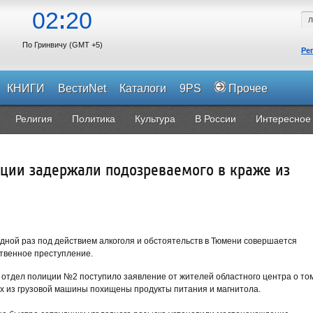
02
20
По Гринвичу (GMT +5)
Ре
КНИГИ
ВестиNet
Каталоги
9PS
Прочее
Религия
Политика
Культура
В России
Интересное
ции задержали подозреваемого в краже из
дной раз под действием алкоголя и обстоятельств в Тюмени совершается
твенное преступление.
 отдел полиции №2 поступило заявление от жителей областного центра о том
их из грузовой машины похищены продукты питания и магнитола.