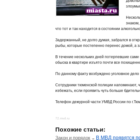
Довольн
злоумыш
Несколь
знаком,
что тот и так находится в состоянии алкоголь
Задержанный, не долго думая, забрался в отк
рыбы, которые постепенно перенес домой, а з
В течение нескольких дней потерпевшие сами 
обыска в квартире изъято почти все похищенно
По данному факту возбуждено уголовное дело по
Сотрудники тюменской полиции напоминают, ч
избежать, если проявить чуть больше бдитель
Телефон дежурной части УМВД России по г.Тюм
72.mvd.ru
Похожие статьи:
Закон и порядок
В МВД появятся п
→