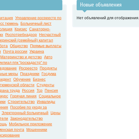
Новые объявления
литация
Управление росреестр по
Нет объявлений для отображения
сс тюмень
Больничный лист
олиция
Кризис
Санаторно-
кх
Роспотребнадзор
Несчастный
еринский (семейный) капитал
бота
Общество
Прямые выплаты
я
Почта россии
Украина
Материнство и детство
Авто
илиал ппк "роскадастр" по
едование
Росреестр
Продукты
ьные меры
Праздники
Госдума
зидент
Обучение
Бизнес
 тюменской области
Студенты
рана труда
Россия
Тср
Пенсия
нкурс
Горячая линия
Социальное
ики
Строительство
Инвалиды
иния
Пособие по уходу за
Электронный больничный
Цены
тели
Законодательство
ощь
Мобильное приложение
енская почта
Мошенники
нсирование