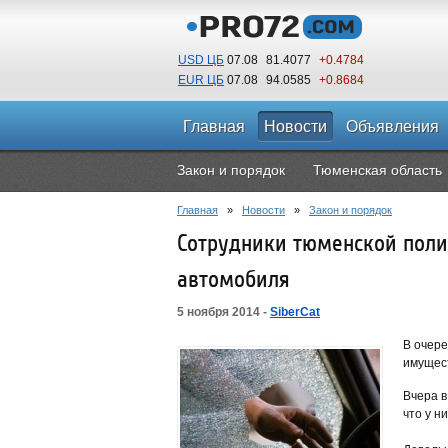
USD ЦБ
07.08
81.4077
+0.4784
EUR ЦБ
07.08
94.0585
+0.8684
Главная
Новости
Объявления
Закон и порядок
Тюменская область
Главная
»
Новости
»
Закон и порядок
Сотрудники тюменской поли
автомобиля
5 ноября 2014 -
SiberCat
В очере
имущес
Вчера в
что у н