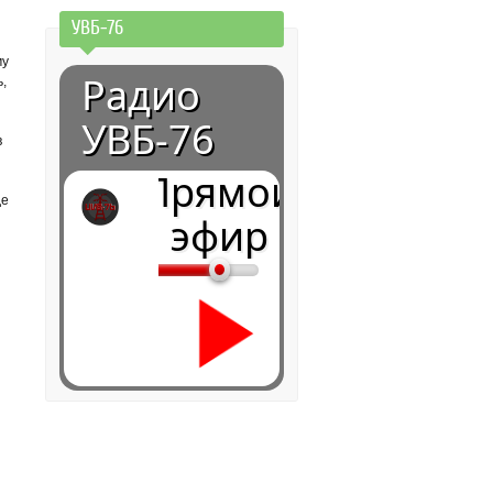
УВБ-76
му
Радио
,
УВБ-76
в
Прямой
де
эфир
0:00