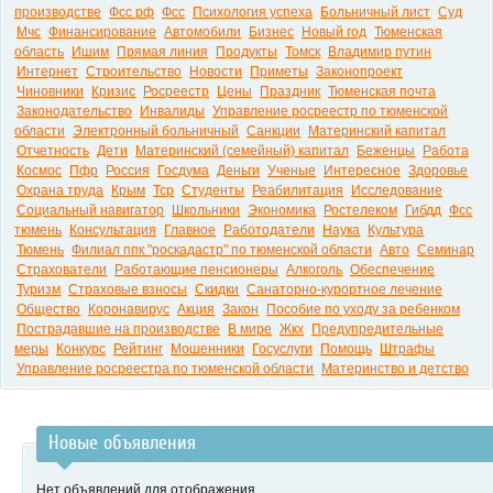
производстве
Фсс рф
Фсс
Психология успеха
Больничный лист
Суд
Мчс
Финансирование
Автомобили
Бизнес
Новый год
Тюменская
область
Ишим
Прямая линия
Продукты
Томск
Владимир путин
Интернет
Строительство
Новости
Приметы
Законопроект
Чиновники
Кризис
Росреестр
Цены
Праздник
Тюменская почта
Законодательство
Инвалиды
Управление росреестр по тюменской
области
Электронный больничный
Санкции
Материнский капитал
Отчетность
Дети
Материнский (семейный) капитал
Беженцы
Работа
Космос
Пфр
Россия
Госдума
Деньги
Ученые
Интересное
Здоровье
Охрана труда
Крым
Тср
Студенты
Реабилитация
Исследование
Социальный навигатор
Школьники
Экономика
Ростелеком
Гибдд
Фсс
тюмень
Консультация
Главное
Работодатели
Наука
Культура
Тюмень
Филиал ппк "роскадастр" по тюменской области
Авто
Семинар
Страхователи
Работающие пенсионеры
Алкоголь
Обеспечение
Туризм
Страховые взносы
Скидки
Санаторно-курортное лечение
Общество
Коронавирус
Акция
Закон
Пособие по уходу за ребенком
Пострадавшие на производстве
В мире
Жкх
Предупредительные
меры
Конкурс
Рейтинг
Мошенники
Госуслуги
Помощь
Штрафы
Управление росреестра по тюменской области
Материнство и детство
Новые объявления
Нет объявлений для отображения.