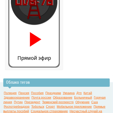
Прямой эфир
Облако тегов
0:00
Полиция
Пенсия
Пособия
Праздники
Украина
Дтп
Китай
Здравоохранение
Почта россии
Образование
Больничный
Горячая
линия
Путин
Президент
Тюменский росреестр
Обучение
Сша
Роспотребнадзор
Тобольск
Спорт
Мобильное приложение
Прямые
выплаты пособий
Социальное страхование
Несчастный случай на