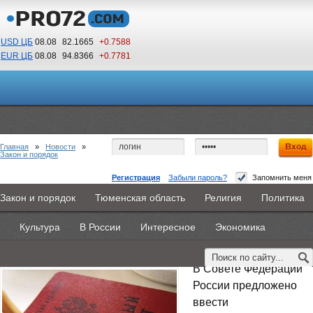
USD ЦБ
08.08
82.1665
+0.7588
EUR ЦБ
08.08
94.8366
+0.7781
02
58
По Гринвичу (GMT +5)
Главная
»
Новости
»
Закон и порядок
Регистрация
Забыли пароль?
Запомнить меня
Совфед предлагает ввести арест до 15 суток за
Закон и порядок
Тюменская область
Религия
Политика
Главная
Новости
Объявления
КНИГИ
ВестиNet
неявку в военкомат
Культура
В России
Интересное
Экономика
Каталоги
9PS
Прочее
15 апреля 2015 -
Дмитрий Козырь
В Совете Федерации
России предложено
ввести