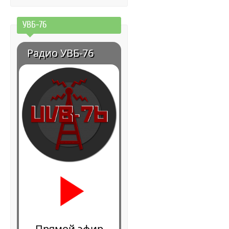
УВБ-76
Радио УВБ-76
Прямой эфир