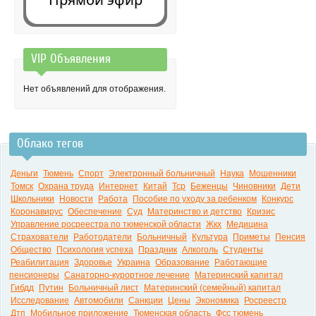
VIP Объявления
0:00
Нет объявлений для отображения.
Облако тегов
Деньги
Тюмень
Спорт
Электронный больничный
Наука
Мошенники
Томск
Охрана труда
Интернет
Китай
Тср
Беженцы
Чиновники
Дети
Школьники
Новости
Работа
Пособие по уходу за ребенком
Конкурс
Коронавирус
Обеспечение
Суд
Материнство и детство
Кризис
Управление росреестра по тюменской области
Жкх
Медицина
Страхователи
Работодатели
Больничный
Культура
Приметы
Пенсия
Общество
Психология успеха
Праздник
Алкоголь
Студенты
Реабилитация
Здоровье
Украина
Образование
Работающие
пенсионеры
Санаторно-курортное лечение
Материнский капитал
Гибдд
Путин
Больничный лист
Материнский (семейный) капитал
Исследование
Автомобили
Санкции
Цены
Экономика
Росреестр
Дтп
Мобильное приложение
Тюменская область
Фсс тюмень