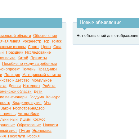
Новые объявления
юменской области
Обеспечение
Нет объявлений для отображения
рячая линия
Росреестр
Тср
Томск
аховые взносы
Спорт
Цены
Сша
ый
Праздник
Исследование
ая почта
Китай
Приметы
Пособие по уходу за ребенком
конопроект
Тюмень
Праздники
ти
Полиция
Материнский капитал
нство и детство
Мобильное
пеха
Деньги
Интернет
Работа
тюменской области
Дети
ие пенсионеры
Госдума
Конкурс
реестр
Владимир путин
Мчс
Закон
Роспотребнадзор
с тюмень
Автомобили
ольничный
Ишим
Космос
ранение
Образование
Новости
чный лист
Путин
Экономика
ния
Госуслуги
Россия