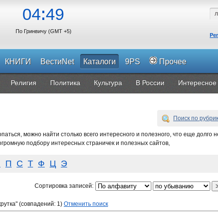
04
49
По Гринвичу (GMT +5)
Ре
КНИГИ
ВестиNet
Каталоги
9PS
Прочее
Религия
Политика
Культура
В России
Интересное
Поиск по рубри
аться, можно найти столько всего интересного и полезного, что еще долго н
огромную подбору интересных страничек и полезных сайтов,
Н
П
С
Т
Ф
Ц
Э
Сортировка записей:
рутка" (совпадений: 1)
Отменить поиск