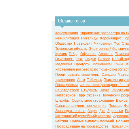
Облако тегов
Консультация
Управление росреестра по т
Реабилитация
Инвалиды
Коронавирус
Го
Общество
Президент
Чиновники
Фсс
Стр
Тюменская область
Электронный больничн
Кризис
Гибдд
Обучение
Алкоголь
Тюменск
Отчетность
Жкх
Скидки
Бизнес
Новый год
Медицина
Продукты
Мошенники
Крым
За
Управление росреестр по тюменской облас
Предупредительные меры
Санкции
Матери
приложение
Авто
Тобольск
Психология ус
Почта россии
Филиал ппк "роскадастр" по 
Работодатели
Студенты
Наука
Работающ
Интересное
Пфр
Украина
Тюменский рос
Штрафы
Социальное страхование
В мире
Санаторно-курортное лечение
Помощь
Фс
Законодательство
Акция
Дтп
Здоровье
Б
Материнский (семейный) капитал
Здравоох
Рейтинг
Прямые выплаты пособий
Больни
Пострадавшие на производстве
Прямая ли