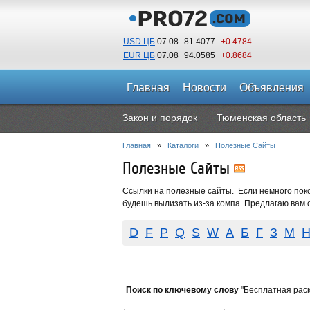
USD ЦБ
07.08
81.4077
+0.4784
EUR ЦБ
07.08
94.0585
+0.8684
Главная
Новости
Объявления
Закон и порядок
Тюменская область
Главная
»
Каталоги
»
Полезные Сайты
Полезные Сайты
Ссылки на полезные сайты. Если немного покоп
будешь вылизать из-за компа. Предлагаю вам 
D
F
P
Q
S
W
А
Б
Г
З
М
Поиск по ключевому слову
"Бесплатная раск