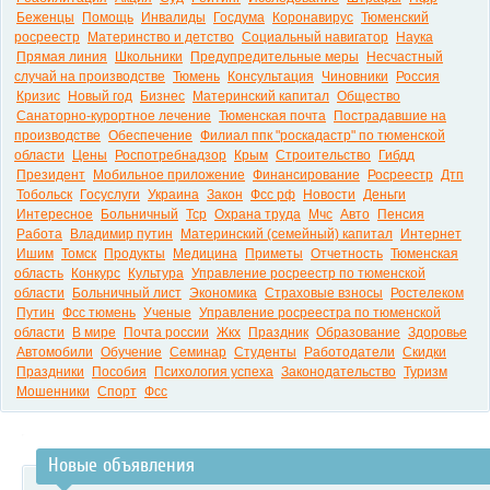
Беженцы
Помощь
Инвалиды
Госдума
Коронавирус
Тюменский
росреестр
Материнство и детство
Социальный навигатор
Наука
Прямая линия
Школьники
Предупредительные меры
Несчастный
случай на производстве
Тюмень
Консультация
Чиновники
Россия
Кризис
Новый год
Бизнес
Материнский капитал
Общество
Санаторно-курортное лечение
Тюменская почта
Пострадавшие на
производстве
Обеспечение
Филиал ппк "роскадастр" по тюменской
области
Цены
Роспотребнадзор
Крым
Строительство
Гибдд
Президент
Мобильное приложение
Финансирование
Росреестр
Дтп
Тобольск
Госуслуги
Украина
Закон
Фсс рф
Новости
Деньги
Интересное
Больничный
Тср
Охрана труда
Мчс
Авто
Пенсия
Работа
Владимир путин
Материнский (семейный) капитал
Интернет
Ишим
Томск
Продукты
Медицина
Приметы
Отчетность
Тюменская
область
Конкурс
Культура
Управление росреестр по тюменской
области
Больничный лист
Экономика
Страховые взносы
Ростелеком
Путин
Фсс тюмень
Ученые
Управление росреестра по тюменской
области
В мире
Почта россии
Жкх
Праздник
Образование
Здоровье
Автомобили
Обучение
Семинар
Студенты
Работодатели
Скидки
Праздники
Пособия
Психология успеха
Законодательство
Туризм
Мошенники
Спорт
Фсс
Новые объявления