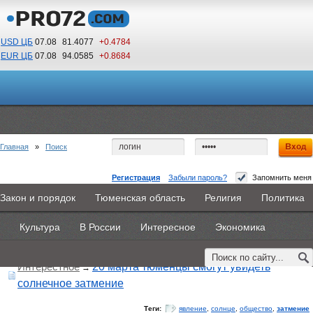
USD ЦБ
07.08
81.4077
+0.4784
EUR ЦБ
07.08
94.0585
+0.8684
22
43
По Гринвичу (GMT +5)
Главная
»
Поиск
Регистрация
Забыли пароль?
Запомнить меня
Закон и порядок
Тюменская область
Религия
Политика
Главная
Новости
Объявления
КНИГИ
ВестиNet
Поиск по тегу:
«затмение», искать по
другому тегу
Культура
В России
Интересное
Экономика
Найдено 1 материал
Каталоги
9PS
Прочее
Интерестное
20 марта тюменцы смогут увидеть
→
солнечное затмение
Теги:
явление
,
солнце
,
общество
,
затмение