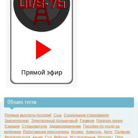
Прямой эфир
Облако тегов
0:00
Прямые выплаты пособий
Сша
Социальное страхование
Законопроект
Электронный больничный
Главное
Горячая линия
Санкции
Страхователи
Здравоохранение
Пособие по уходу за
ребенком
Работающие пенсионеры
Космос
Алкоголь
Дети
Полиция
Реабилитация
Акция
Суд
Рейтинг
Исследование
Штрафы
Пфр