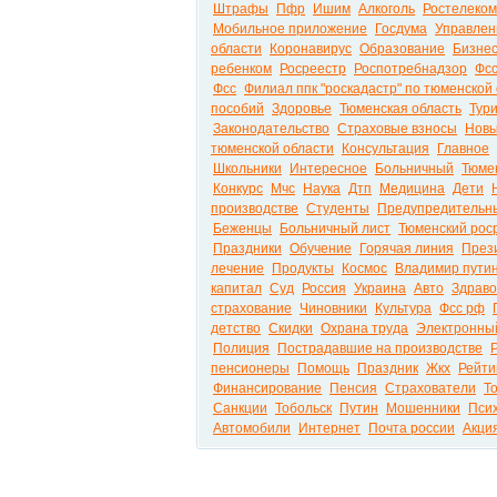
Штрафы
Пфр
Ишим
Алкоголь
Ростелеком
Мобильное приложение
Госдума
Управлен
области
Коронавирус
Образование
Бизне
ребенком
Росреестр
Роспотребнадзор
Фс
Фсс
Филиал ппк "роскадастр" по тюменской
пособий
Здоровье
Тюменская область
Тур
Законодательство
Страховые взносы
Новы
тюменской области
Консультация
Главное
Школьники
Интересное
Больничный
Тюме
Конкурс
Мчс
Наука
Дтп
Медицина
Дети
производстве
Студенты
Предупредительн
Беженцы
Больничный лист
Тюменский рос
Праздники
Обучение
Горячая линия
През
лечение
Продукты
Космос
Владимир пути
капитал
Суд
Россия
Украина
Авто
Здрав
страхование
Чиновники
Культура
Фсс рф
детство
Скидки
Охрана труда
Электронны
Полиция
Пострадавшие на производстве
пенсионеры
Помощь
Праздник
Жкх
Рейти
Финансирование
Пенсия
Страхователи
Т
Санкции
Тобольск
Путин
Мошенники
Псих
Автомобили
Интернет
Почта россии
Акци