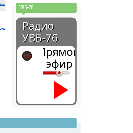
вье
УВБ-76
Радио
ода
УВБ-76
Прямой
эфир
0:00