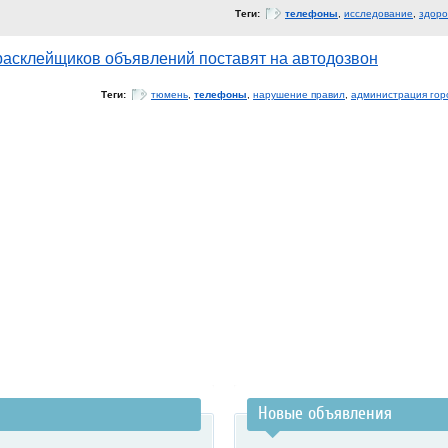
Теги:
телефоны
,
исследование
,
здоро
асклейщиков объявлений поставят на автодозвон
Теги:
тюмень
,
телефоны
,
нарушение правил
,
администрация гор
Новые объявления