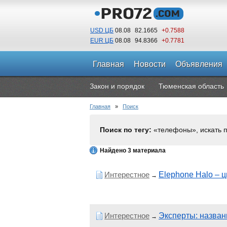
USD ЦБ
08.08
82.1665
+0.7588
EUR ЦБ
08.08
94.8366
+0.7781
Главная
Новости
Объявления
Закон и порядок
Тюменская область
Главная
»
Поиск
Поиск по тегу:
«телефоны», искать 
Найдено 3 материала
Интерестное
Elephone Halo –
→
Интерестное
Эксперты: назва
→