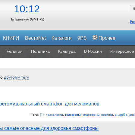
10
12
По Гринвичу (GMT +5)
Ре
КНИГИ
ВестиNet
Каталоги
9PS
Прочее
Религия
Политика
Культура
В России
Интересное
по
другому тегу
 цветомузыкальный смартфон для меломанов
Теги:
технологии
,
телефоны
,
смартфоны
,
новинки
,
андройд
,
and
ны самые опасные для здоровья смартфоны