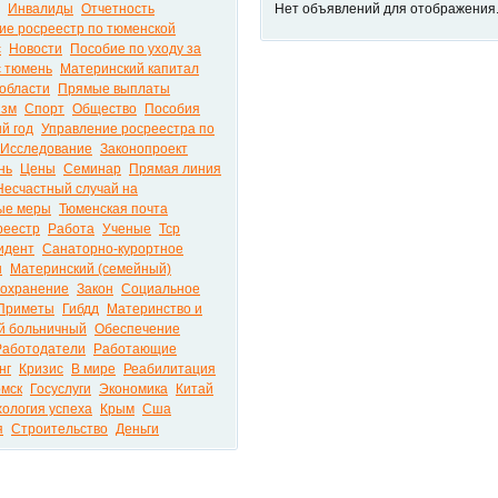
Инвалиды
Отчетность
Нет объявлений для отображения
ие росреестр по тюменской
с
Новости
Пособие по уходу за
с тюмень
Материнский капитал
 области
Прямые выплаты
изм
Спорт
Общество
Пособия
й год
Управление росреестра по
Исследование
Законопроект
нь
Цены
Семинар
Прямая линия
Несчастный случай на
ые меры
Тюменская почта
реестр
Работа
Ученые
Тср
идент
Санаторно-курортное
н
Материнский (семейный)
оохранение
Закон
Социальное
Приметы
Гибдд
Материнство и
й больничный
Обеспечение
Работодатели
Работающие
нг
Кризис
В мире
Реабилитация
омск
Госуслуги
Экономика
Китай
ология успеха
Крым
Сша
я
Строительство
Деньги