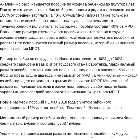
Аналогично рассчитывается пособие по уходу за ребенком до полутора лет.
При этом в отличие от пособия по беременности и родам выплачивается не
100% от средней зарплаты, а 40%. Сумма МРОТ влияет также только на
минимальное пособие, но только в том случае, если речь идет о
трудоустроенном получателе, тогда размер пособия составит 40% от МРОТ.
Повышение размера ежемесячного пособия коснется только в случае
осуществления ухода за первым ребенком! Если же получатель пособия не
работает, то используется базовый размер пособия, который не изменится
при повышении МРОТ.
Размер пособия по нетрудоспособности составляет от 60% до 100%
среднего заработка в зависит от трудового стажа работника. Максимальный
размер пособия рассчитывается на основе предельного значения базы по
ФСС за предыдущие два года и не зависит от МРОТ, а минимальный – исходя
из действующего на момент открытия больничного МРОТ. Минимальный
размер выплачивается, если в расчетном периоде у работника не было
заработка, либо средний заработок был меньше 24-кратного МРОТ
Новые размеры пособий с 1 мая 2018 года с учетом районного
коэффициента 15% для жителей юга Тюменской области составляют:
Минимальный размер пособия по беременности и родам увеличился более
чем на 8 тыс. рублей и составил 59087 рублей.
Увеличивается минимальный размер ежемесячного пособия по уходу за