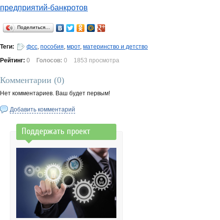
предприятий-банкротов
Поделиться…
Теги:
фсс
,
пособия
,
мрот
,
материнство и детство
Рейтинг:
0
Голосов:
0
1853 просмотра
Комментарии (
0
)
Нет комментариев. Ваш будет первым!
Добавить комментарий
Поддержать проект