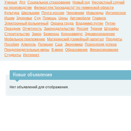
Ученые
Дтп
Социальное страхование
Новый год
Несчастный случай
на производстве
Филиал ппк "роскадастр" по тюменской области
Культура
Школьники
Почта россии
Чиновники
Инвалиды
Интересное
Ишим
Здоровье
Суд
Помощь
Цены
Автомобили
Главное
Электронный больничный
Охрана труда
Владимир путин
Путин
Праздник
Отчетность
Законодательство
Россия
Туризм
Штрафы
Строительство
Закон
Беженцы
Коронавирус
Здравоохранение
Мобильное приложение
Материнский (семейный) капитал
Продукты
Пособия
Алкоголь
Полиция
Сша
Экономика
Психология успеха
Предупредительные меры
В мире
Образование
Финансирование
Студенты
Интернет
Новые объявления
Нет объявлений для отображения.