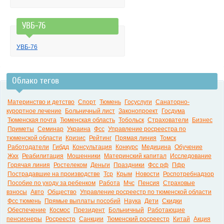
УВБ-76
УВБ-76
Облако тегов
Материнство и детство
Спорт
Тюмень
Госуслуги
Санаторно-
курортное лечение
Больничный лист
Законопроект
Госдума
Тюменская почта
Тюменская область
Тобольск
Страхователи
Бизнес
Приметы
Семинар
Украина
Фсс
Управление росреестра по
тюменской области
Кризис
Рейтинг
Прямая линия
Томск
Работодатели
Гибдд
Консультация
Конкурс
Медицина
Обучение
Жкх
Реабилитация
Мошенники
Материнский капитал
Исследование
Горячая линия
Ростелеком
Деньги
Праздники
Фсс рф
Пфр
Пострадавшие на производстве
Тср
Крым
Новости
Роспотребнадзор
Пособие по уходу за ребенком
Работа
Мчс
Пенсия
Страховые
взносы
Авто
Общество
Управление росреестр по тюменской области
Фсс тюмень
Прямые выплаты пособий
Наука
Дети
Скидки
Обеспечение
Космос
Президент
Больничный
Работающие
пенсионеры
Росреестр
Санкции
Тюменский росреестр
Китай
Акция