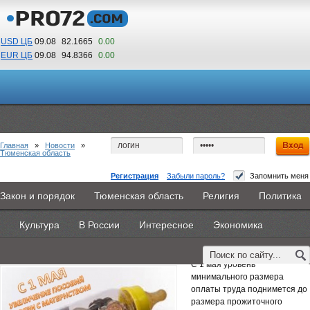
USD ЦБ
09.08
82.1665
0.00
EUR ЦБ
09.08
94.8366
0.00
10
45
По Гринвичу (GMT +5)
Главная
»
Новости
»
Тюменская область
Регистрация
Забыли пароль?
Запомнить меня
УВЕЛИЧЕНИЕ ПОСОБИЙ В СВЯЗИ С
Закон и порядок
Тюменская область
Религия
Политика
Главная
Новости
Объявления
КНИГИ
ВестиNet
ПОВЫШЕНИЕМ МРОТ
Культура
В России
Интересное
Экономика
Каталоги
9PS
Прочее
4 мая 2018 -
Тюменское региональное отделение ФСС РФ
С 1 мая уровень
минимального размера
оплаты труда поднимется до
размера прожиточного