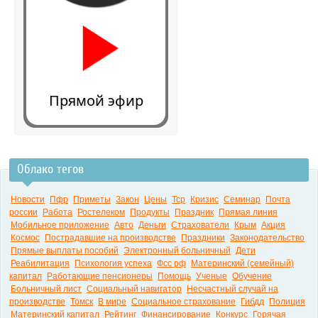
Прямой эфир
Облако тегов
0:00
Новости
Пфр
Приметы
Закон
Цены
Тср
Кризис
Семинар
Почта
россии
Работа
Ростелеком
Продукты
Праздник
Прямая линия
Мобильное приложение
Авто
Деньги
Страхователи
Крым
Акция
Космос
Пострадавшие на производстве
Праздники
Законодательство
Прямые выплаты пособий
Электронный больничный
Дети
Реабилитация
Психология успеха
Фсс рф
Материнский (семейный)
капитал
Работающие пенсионеры
Помощь
Ученые
Обучение
Больничный лист
Социальный навигатор
Несчастный случай на
производстве
Томск
В мире
Социальное страхование
Гибдд
Полиция
Материнский капитал
Рейтинг
Финансирование
Конкурс
Горячая