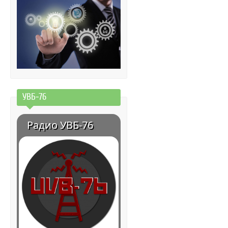
УВБ-76
Радио УВБ-76