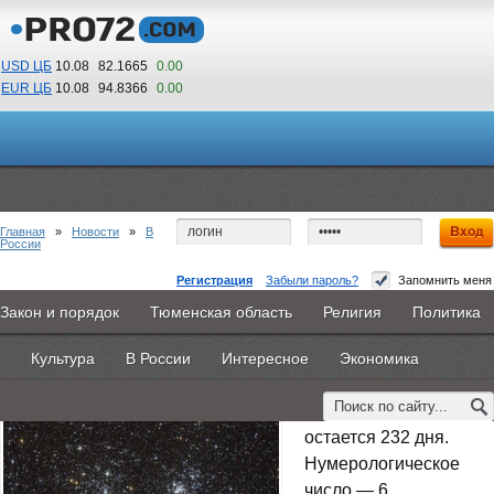
USD ЦБ
10.08
82.1665
0.00
EUR ЦБ
10.08
94.8366
0.00
08
59
По Гринвичу (GMT +5)
Главная
»
Новости
»
В
России
Регистрация
Забыли пароль?
Запомнить меня
Гороскоп на 15 мая
Закон и порядок
Тюменская область
Религия
Политика
Главная
Новости
Объявления
КНИГИ
ВестиNet
15 мая 2015 -
Наталья Белякова
Культура
В России
Интересное
Экономика
Каталоги
9PS
Прочее
15 мая — 133-ий день
года, до Нового года
остается 232 дня.
Нумерологическое
число — 6.