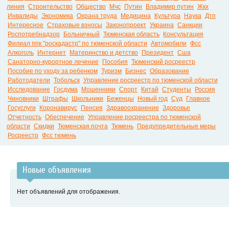
линия
Строительство
Общество
Мчс
Путин
Владимир путин
Жкх
Инвалиды
Экономика
Охрана труда
Медицина
Культура
Наука
Дтп
Интересное
Страховые взносы
Законопроект
Украина
Санкции
Роспотребнадзор
Больничный
Тюменская область
Консультация
Филиал ппк "роскадастр" по тюменской области
Автомобили
Фсс
Алкоголь
Интернет
Материнство и детство
Президент
Сша
Санаторно-курортное лечение
Пособия
Тюменский росреестр
Пособие по уходу за ребенком
Туризм
Бизнес
Образование
Работодатели
Тобольск
Управление росреестр по тюменской области
Исследование
Госдума
Мошенники
Спорт
Китай
Студенты
Россия
Чиновники
Штрафы
Школьники
Беженцы
Новый год
Суд
Главное
Госуслуги
Коронавирус
Пенсия
Здравоохранение
Здоровье
Отчетность
Обеспечение
Управление росреестра по тюменской
области
Скидки
Тюменская почта
Тюмень
Предупредительные меры
Росреестр
Фсс тюмень
Новые объявления
Нет объявлений для отображения.