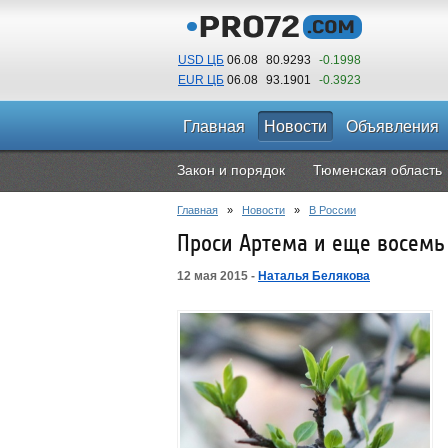
USD ЦБ
06.08
80.9293
-0.1998
EUR ЦБ
06.08
93.1901
-0.3923
Главная
Новости
Объявления
Закон и порядок
Тюменская область
Главная
»
Новости
»
В России
Проси Артема и еще восемь 
12 мая 2015 -
Наталья Белякова