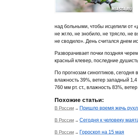
над больными, чтобы исцелили от «д
не жгло, не знобило, не трясло, не 
не сводило». День считался днем и
Разворачивает почки поздняя черем
красный клевер, последние душист
По прогнозам синоптиков, сегодня в
влажность 39%, ветер западный 1,4
760 мм рт. ст., влажность 83%, ветер
Похожие статьи:
В России
Пришло время жечь рухл
→
В России
Сегодня к человеку маят
→
В России
Гороскоп на 15 мая
→