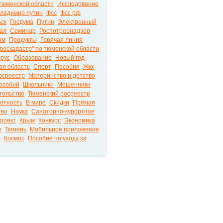
тюменской области
Исследование
ладимир путин
Фсс
Фсс рф
ьск
Госдума
Путин
Электронный
тал
Семинар
Роспотребнадзор
ом
Продукты
Горячая линия
"роскадастр" по тюменской области
рус
Образование
Новый год
ая область
Спорт
Пособия
Жкх
осреестр
Материнство и детство
особий
Школьники
Мошенники
тельство
Тюменский росреестр
етность
В мире
Скидки
Прямая
тво
Наука
Санаторно-курортное
роект
Крым
Конкурс
Экономика
е
Тюмень
Мобильное приложение
л
Космос
Пособие по уходу за