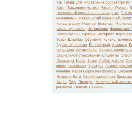
Тср
Гибдд
Дтп
Управление росреестра по 
Авто
Психология успеха
Россия
Ученые
В
Несчастный случай на производстве
Тобол
больничный
Материнский (семейный) капи
Консультация
Главное
Беженцы
Ростелек
Финансирование
Интересное
Филиал ппк 
Почта россии
Украина
Интернет
Коронави
Томск
Штрафы
Обучение
Кризис
Тюменск
Здравоохранение
Больничный
Алкоголь
Р
Медицина
Автомобили
Прямые выплаты п
Социальное страхование
Студенты
Строи
Инвалиды
Цены
Закон
Работодатели
Отч
линия
Чиновники
Культура
Законодательс
лечение
Работающие пенсионеры
Законоп
Новости
Дети
Страховые взносы
Здоровь
Акция
Пфр
Полиция
Материнский капита
ребенком
Пенсия
Санкции