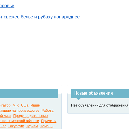
соловьи
т свежее белье и рубаху понаряднее
Новые объявления
игатор
Мчс
Сша
Ишим
Нет объявлений для отображения
авшие на производстве
Работа
й лист
Предупредительные
р по тюменской области
Приметы
знес
Госуслуги
Туризм
Помощь