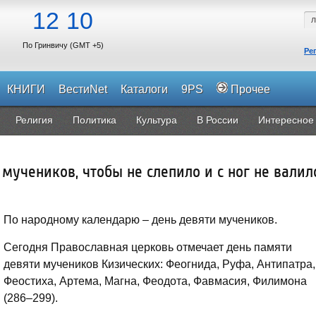
12
10
По Гринвичу (GMT +5)
Ре
КНИГИ
ВестиNet
Каталоги
9PS
Прочее
Религия
Политика
Культура
В России
Интересное
мучеников, чтобы не слепило и с ног не валил
По народному календарю – день девяти мучеников.
Сегодня Православная церковь отмечает день памяти
девяти мучеников Кизических: Феогнида, Руфа, Антипатра,
Феостиха, Артема, Магна, Феодота, Фавмасия, Филимона
(286–299).