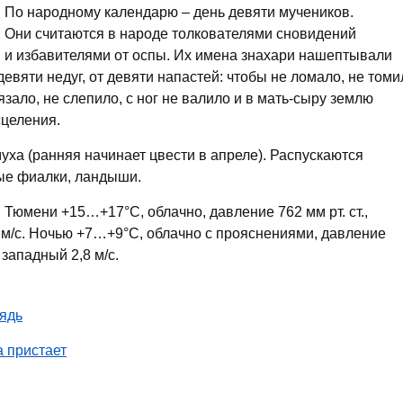
По народному календарю – день девяти мучеников.
Они считаются в народе толкователями сновидений
и избавителями от оспы. Их имена знахари нашептывали
евяти недуг, от девяти напастей: чтобы не ломало, не томи
вязало, не слепило, с ног не валило и в мать-сыру землю
сцеления.
уха (ранняя начинает цвести в апреле). Распускаются
ые фиалки, ландыши.
 Тюмени +15…+17°C, облачно, давление 762 мм рт. ст.,
 м/с. Ночью +7…+9°C, облачно с прояснениями, давление
 западный 2,8 м/с.
ядь
а пристает