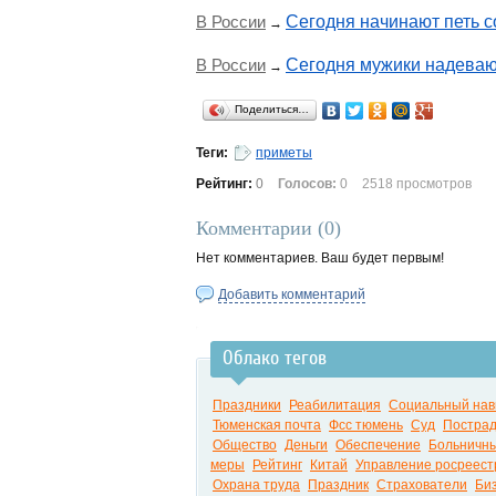
В России
Сегодня начинают петь 
→
В России
Сегодня мужики надеваю
→
Поделиться…
Теги:
приметы
Рейтинг:
0
Голосов:
0
2518 просмотров
Комментарии (
0
)
Нет комментариев. Ваш будет первым!
Добавить комментарий
Облако тегов
Праздники
Реабилитация
Социальный нав
Тюменская почта
Фсс тюмень
Суд
Пострад
Общество
Деньги
Обеспечение
Больничны
меры
Рейтинг
Китай
Управление росреест
Охрана труда
Праздник
Страхователи
Би