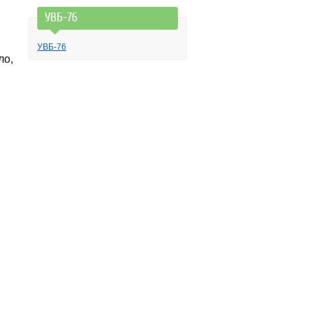
УВБ-76
УВБ-76
ло,