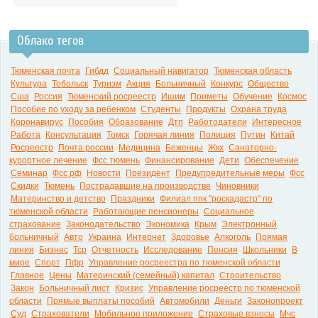
Облако тегов
0:00
Тюменская почта
Гибдд
Социальный навигатор
Тюменская область
Культура
Тобольск
Туризм
Акция
Больничный
Конкурс
Общество
Сша
Россия
Тюменский росреестр
Ишим
Приметы
Обучение
Космос
Пособие по уходу за ребенком
Студенты
Продукты
Охрана труда
Коронавирус
Пособия
Образование
Дтп
Работодатели
Интересное
Работа
Консультация
Томск
Горячая линия
Полиция
Путин
Китай
Росреестр
Почта россии
Медицина
Беженцы
Жкх
Санаторно-
курортное лечение
Фсс тюмень
Финансирование
Дети
Обеспечение
Семинар
Фсс рф
Новости
Президент
Предупредительные меры
Фсс
Скидки
Тюмень
Пострадавшие на производстве
Чиновники
Материнство и детство
Праздники
Филиал ппк "роскадастр" по
тюменской области
Работающие пенсионеры
Социальное
страхование
Законодательство
Экономика
Крым
Электронный
больничный
Авто
Украина
Интернет
Здоровье
Алкоголь
Прямая
линия
Бизнес
Тср
Отчетность
Исследование
Пенсия
Школьники
В
мире
Спорт
Пфр
Управление росреестра по тюменской области
Главное
Цены
Материнский (семейный) капитал
Строительство
Закон
Больничный лист
Кризис
Управление росреестр по тюменской
области
Прямые выплаты пособий
Автомобили
Деньги
Законопроект
Суд
Страхователи
Мобильное приложение
Страховые взносы
Мчс