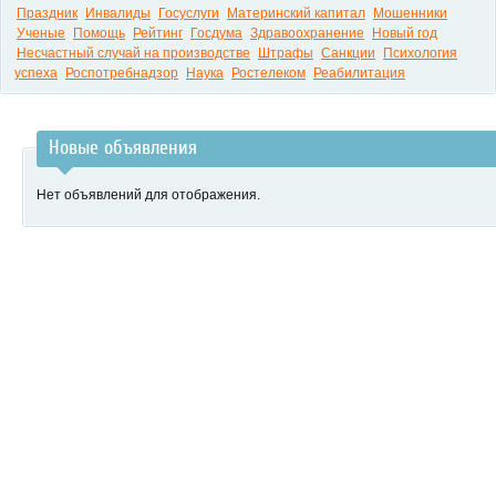
Праздник
Инвалиды
Госуслуги
Материнский капитал
Мошенники
Ученые
Помощь
Рейтинг
Госдума
Здравоохранение
Новый год
Несчастный случай на производстве
Штрафы
Санкции
Психология
успеха
Роспотребнадзор
Наука
Ростелеком
Реабилитация
Новые объявления
Нет объявлений для отображения.