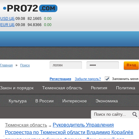
USD ЦБ
09.08
82.1665
0.00
EUR ЦБ
09.08
94.8366
0.00
17
59
По Гринвичу (GMT +5)
Главная
»
Поиск
Регистрация
Забыли пароль?
Запомнить меня
Закон и порядок
Тюменская область
Религия
Политика
Главная
Новости
Объявления
КНИГИ
ВестиNet
Поиск по тегу:
«день предпринимателя», искать по
другому
тегу
Культура
В России
Интересное
Экономика
Каталоги
9PS
Прочее
Найдено 2 материала
Тюменская область
Руководитель Управления
→
Росреестра по Тюменской области Владимир Кораблёв