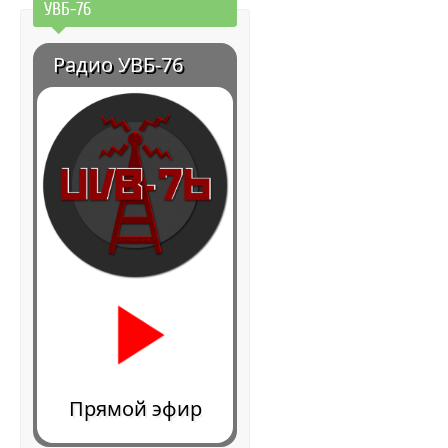
УВБ-76
Радио УВБ-76
Прямой эфир