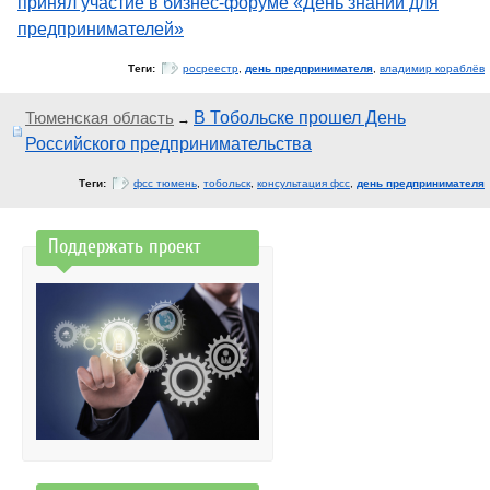
принял участие в бизнес-форуме «День знаний для
предпринимателей»
Теги:
росреестр
,
день предпринимателя
,
владимир кораблёв
Тюменская область
В Тобольске прошел День
→
Российского предпринимательства
Теги:
фсс тюмень
,
тобольск
,
консультация фсс
,
день предпринимателя
Поддержать проект