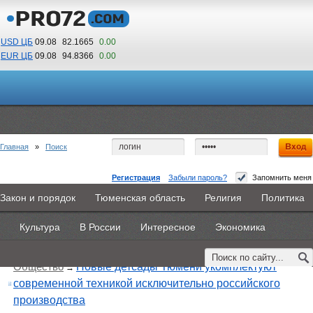
USD ЦБ
09.08
82.1665
0.00
EUR ЦБ
09.08
94.8366
0.00
10
45
По Гринвичу (GMT +5)
Главная
»
Поиск
Регистрация
Забыли пароль?
Запомнить меня
Закон и порядок
Тюменская область
Религия
Политика
Главная
Новости
Объявления
КНИГИ
ВестиNet
Поиск по тегу:
«детсад», искать по
другому тегу
Культура
В России
Интересное
Экономика
Найдено 3 материала
Каталоги
9PS
Прочее
Общество
Новые детсады Тюмени укомплектуют
→
современной техникой исключительно российского
производства