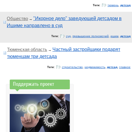
Теги:
тюмень
,
детсад
Общество
"Икорное дело" заведующей детсадом в
→
Ишиме направлено в суд
Теги:
суд
,
превышение полномочий
,
ишим
,
детсад
Тюменская область
Частный застройщики подарят
→
тюменцам три детсада
Теги:
строительство
,
недвижимость
,
детсад
,
главное
Поддержать проект