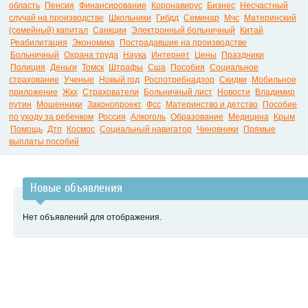
область
Пенсия
Финансирование
Коронавирус
Бизнес
Несчастный
случай на производстве
Школьники
Гибдд
Семинар
Мчс
Материнский
(семейный) капитал
Санкции
Электронный больничный
Китай
Реабилитация
Экономика
Пострадавшие на производстве
Больничный
Охрана труда
Наука
Интернет
Цены
Праздники
Полиция
Деньги
Томск
Штрафы
Сша
Пособия
Социальное
страхование
Ученые
Новый год
Роспотребнадзор
Скидки
Мобильное
приложение
Жкх
Страхователи
Больничный лист
Новости
Владимир
путин
Мошенники
Законопроект
Фсс
Материнство и детство
Пособие
по уходу за ребенком
Россия
Алкоголь
Образование
Медицина
Крым
Помощь
Дтп
Космос
Социальный навигатор
Чиновники
Прямые
выплаты пособий
Новые объявления
Нет объявлений для отображения.