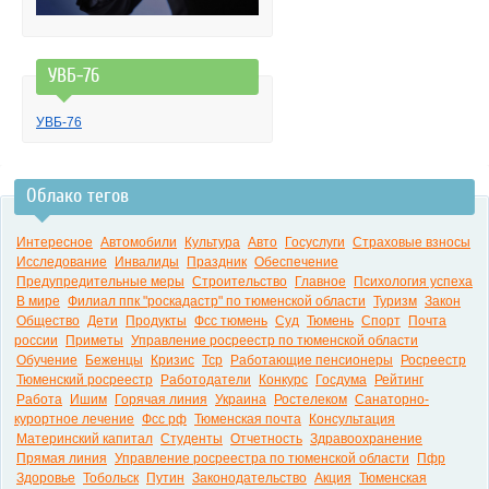
УВБ-76
УВБ-76
Облако тегов
Интересное
Автомобили
Культура
Авто
Госуслуги
Страховые взносы
Исследование
Инвалиды
Праздник
Обеспечение
Предупредительные меры
Строительство
Главное
Психология успеха
В мире
Филиал ппк "роскадастр" по тюменской области
Туризм
Закон
Общество
Дети
Продукты
Фсс тюмень
Суд
Тюмень
Спорт
Почта
россии
Приметы
Управление росреестр по тюменской области
Обучение
Беженцы
Кризис
Тср
Работающие пенсионеры
Росреестр
Тюменский росреестр
Работодатели
Конкурс
Госдума
Рейтинг
Работа
Ишим
Горячая линия
Украина
Ростелеком
Санаторно-
курортное лечение
Фсс рф
Тюменская почта
Консультация
Материнский капитал
Студенты
Отчетность
Здравоохранение
Прямая линия
Управление росреестра по тюменской области
Пфр
Здоровье
Тобольск
Путин
Законодательство
Акция
Тюменская