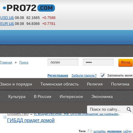
USD ЦБ
08.08
82.1665
+0.7588
EUR ЦБ
08.08
94.8366
+0.7781
11
12
По Гринвичу (GMT +5)
Главная
»
Поиск
Регистрация
Забыли пароль?
Запомнить меня
Закон и порядок
Тюменская область
Религия
Политика
Главная
Новости
Объявления
КНИГИ
ВестиNet
Поиск по тегу:
«должники», искать по
другому тегу
Культура
В России
Интересное
Экономика
Найдено 3 материала
Каталоги
9PS
Прочее
Общество
К водителям, не оплатившим штрафы,
→
ГИБДД придет домой
Теги:
штрафы
,
должники
,
гибдд