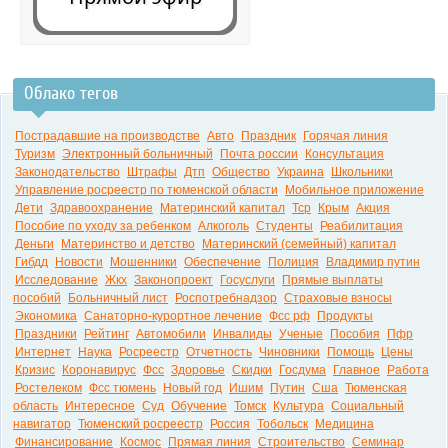
Облако тегов
0:00
Пострадавшие на производстве
Авто
Праздник
Горячая линия
Туризм
Электронный больничный
Почта россии
Консультация
Законодательство
Штрафы
Дтп
Общество
Украина
Школьники
Управление росреестр по тюменской области
Мобильное приложение
Дети
Здравоохранение
Материнский капитал
Тср
Крым
Акция
Пособие по уходу за ребенком
Алкоголь
Студенты
Реабилитация
Деньги
Материнство и детство
Материнский (семейный) капитал
Гибдд
Новости
Мошенники
Обеспечение
Полиция
Владимир путин
Исследование
Жкх
Законопроект
Госуслуги
Прямые выплаты
пособий
Больничный лист
Роспотребнадзор
Страховые взносы
Экономика
Санаторно-курортное лечение
Фсс рф
Продукты
Праздники
Рейтинг
Автомобили
Инвалиды
Ученые
Пособия
Пфр
Интернет
Наука
Росреестр
Отчетность
Чиновники
Помощь
Цены
Кризис
Коронавирус
Фсс
Здоровье
Скидки
Госдума
Главное
Работа
Ростелеком
Фсс тюмень
Новый год
Ишим
Путин
Сша
Тюменская
область
Интересное
Суд
Обучение
Томск
Культура
Социальный
навигатор
Тюменский росреестр
Россия
Тобольск
Медицина
Финансирование
Космос
Прямая линия
Строительство
Семинар