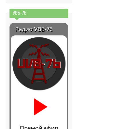
УВБ-76
Радио УВБ-76
Прямой эфир