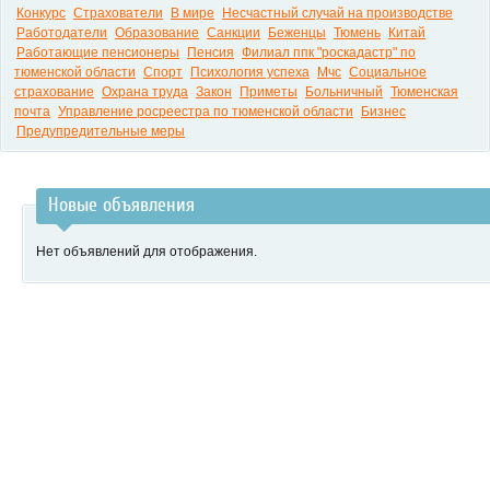
Конкурс
Страхователи
В мире
Несчастный случай на производстве
Работодатели
Образование
Санкции
Беженцы
Тюмень
Китай
Работающие пенсионеры
Пенсия
Филиал ппк "роскадастр" по
тюменской области
Спорт
Психология успеха
Мчс
Социальное
страхование
Охрана труда
Закон
Приметы
Больничный
Тюменская
почта
Управление росреестра по тюменской области
Бизнес
Предупредительные меры
Новые объявления
Нет объявлений для отображения.