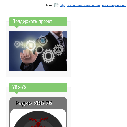
Теги:
пфр
,
пенсионные накопления
,
инвестирование
Поддержать проект
УВБ-76
Радио УВБ-76