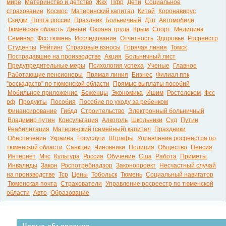
мире
Материнство и детство
Жкх
Пфр
Дети
Социальное
страхование
Космос
Материнский капитал
Китай
Коронавирус
Скидки
Почта россии
Праздник
Больничный
Дтп
Автомобили
Тюменская область
Деньги
Охрана труда
Крым
Спорт
Медицина
Семинар
Фсс тюмень
Исследование
Отчетность
Здоровье
Росреестр
Студенты
Рейтинг
Страховые взносы
Горячая линия
Томск
Пострадавшие на производстве
Акция
Больничный лист
Предупредительные меры
Психология успеха
Ученые
Главное
Работающие пенсионеры
Прямая линия
Бизнес
Филиал ппк
"роскадастр" по тюменской области
Прямые выплаты пособий
Мобильное приложение
Беженцы
Экономика
Ишим
Ростелеком
Фсс
рф
Продукты
Пособия
Пособие по уходу за ребенком
Финансирование
Гибдд
Строительство
Электронный больничный
Владимир путин
Консультация
Алкоголь
Школьники
Суд
Путин
Реабилитация
Материнский (семейный) капитал
Праздники
Обеспечение
Украина
Госуслуги
Штрафы
Управление росреестра по
тюменской области
Санкции
Чиновники
Полиция
Общество
Пенсия
Интернет
Мчс
Культура
Россия
Обучение
Сша
Работа
Приметы
Инвалиды
Закон
Роспотребнадзор
Законопроект
Несчастный случай
на производстве
Тср
Цены
Тобольск
Тюмень
Социальный навигатор
Тюменская почта
Страхователи
Управление росреестр по тюменской
области
Авто
Образование