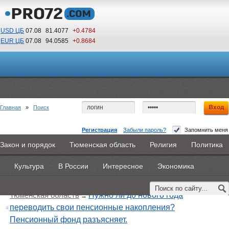
USD ЦБ
07.08
81.4077
+0.4784
EUR ЦБ
07.08
94.0585
+0.8684
21
57
По Гринвичу (GMT +5)
Главная
»
Поиск
Регистрация
Забыли пароль?
Запомнить меня
Закон и порядок
Тюменская область
Религия
Политика
Главная
Новости
Объявления
КНИГИ
ВестиNet
Поиск по тегу:
«инвестирование», искать по
другому тегу
Культура
В России
Интересное
Экономика
Найдено 1 материал
Каталоги
9PS
Прочее
Тюменская область
Нужно ли до нового года
→
переводить свои пенсионные накопления?
Пенсионный фонд разъясняет.