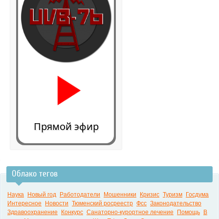
Прямой эфир
Облако тегов
0:00
Наука
Новый год
Работодатели
Мошенники
Кризис
Туризм
Госдума
Интересное
Новости
Тюменский росреестр
Фсс
Законодательство
Здравоохранение
Конкурс
Санаторно-курортное лечение
Помощь
В