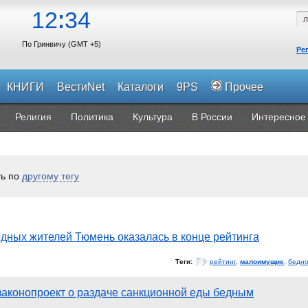
12
34
По Гринвичу (GMT +5)
Ре
КНИГИ
ВестиNet
Каталоги
9PS
Прочее
Религия
Политика
Культура
В России
Интересное
ть по
другому тегу
едных жителей Тюмень оказалась в конце рейтинга
Теги:
рейтинг
,
малоимущие
,
бедно
законопроект о раздаче санкционной еды бедным