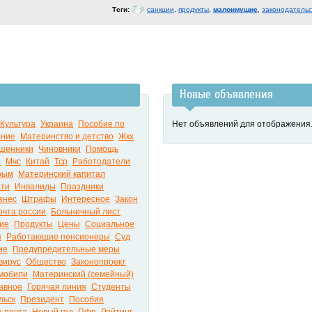
Теги:
санкции
,
продукты
,
малоимущие
,
законодательс
Новые объявления
Культура
Украина
Пособие по
Нет объявлений для отображения
ание
Материнство и детство
Жкх
шенники
Чиновники
Помощь
я
Мчс
Китай
Тср
Работодатели
рым
Материнский капитал
сти
Инвалиды
Праздники
знес
Штрафы
Интересное
Закон
очта россии
Больничный лист
ие
Продукты
Цены
Социальное
я
Работающие пенсионеры
Суд
ие
Предупредительные меры
вирус
Общество
Законопроект
мобили
Материнский (семейный)
авное
Горячая линия
Студенты
льск
Президент
Пособия