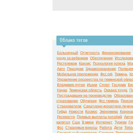
Облако тегов
Больничный
Отчетность
Финансирование
уходу за ребенком
Обеспечение
Исследов
Ростелеком
Кризис
Психология успеха
Мо
Авто
Праздник
Здравоохранение
Полици
Мобильное приложение
Фсс рф
Тюмень
К
Управление росреестра по тюменской обла
Владимир путин
Ишим
Спорт
Госдума
Би
Наука
Тюменская область
Охрана труда
П
Пострадавшие на производстве
Образован
страхование
Обучение
Фсс тюмень
Пенси
Страхователи
Санаторно-курортное лечен
Гибдд
Новости
Космос
Экономика
Корона
Росреестр
Прямые выплаты пособий
Авто
капитал
Сша
В мире
Интернет
Туризм
Гл
Фсс
Страховые взносы
Работа
Дети
Тобо