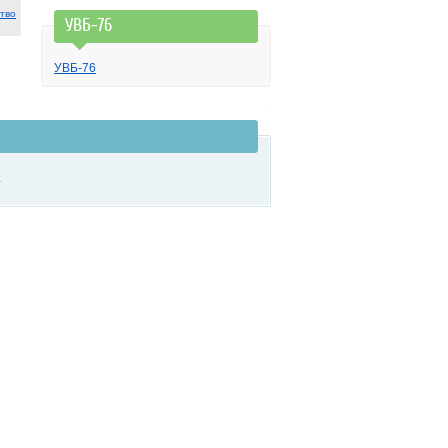
тво
УВБ-76
УВБ-76
.