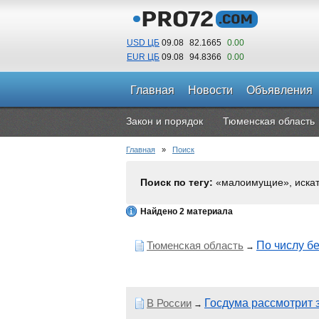
USD ЦБ
09.08
82.1665
0.00
EUR ЦБ
09.08
94.8366
0.00
Главная
Новости
Объявления
Закон и порядок
Тюменская область
Главная
»
Поиск
Поиск по тегу:
«малоимущие», иска
Найдено 2 материала
Тюменская область
По числу б
→
В России
Госдума рассмотрит 
→