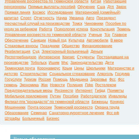
Управление росреестра по тюменской области
Китай
Работающие
пенсионеры
Прямые выплаты пособий
Обучение
Сша
Дтп
Закон
Прямая линия
Космос
Исследование
Материнский (семейный)
капитал
Спорт
Отчетность
Наука
Украина
Авто
Президент
Несчастный случай на производстве
Томск
Чиновники
Пособие по
уходу за ребенком
Работа
Психология успеха
Консультация
Тюмень
Управление росреестр по тюменской области
Ученые
Тср
Главное
Обеспечение
Санкции
Новый год
Культура
Автомобили
В мире
Страховые взносы
Праздники
Общество
Финансирование
Реабилитация
Суд
Электронный больничный
Деньги
Роспотребнадзор
Интересное
Кризис
Студенты
Пострадавшие на
производстве
Тобольск
Ишим
Мчс
Законодательство
Дети
Тюменская почта
Коронавирус
Крым
Цены
Школьники
Материнство и
детство
Строительство
Социальное страхование
Алкоголь
Госдума
Госуслуги
Туризм
Россия
Помощь
Медицина
Здоровье
Фсс
Фсс
тюмень
Экономика
Жкх
Новости
Полиция
Пфр
Ростелеком
Предупредительные меры
Росреестр
Интернет
Гибдд
Приметы
Мобильное приложение
Путин
Пособия
Работодатели
Инвалиды
Филиал ппк "роскадастр" по тюменской области
Беженцы
Конкурс
Мошенники
Почта россии
Тюменский росреестр
Охрана труда
Образование
Семинар
Санаторно-курортное лечение
Фсс рф
Штрафы
Больничный
Бизнес