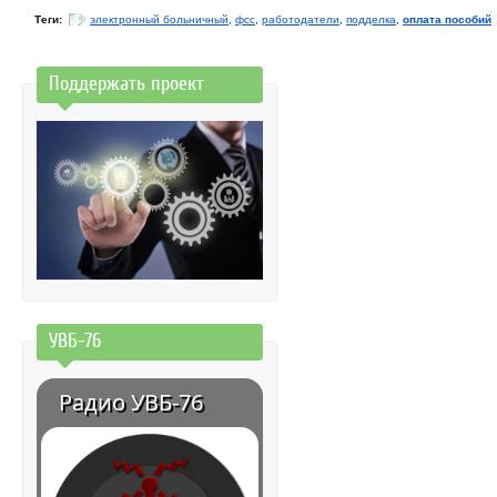
Теги:
электронный больничный
,
фсс
,
работодатели
,
подделка
,
оплата пособий
Поддержать проект
УВБ-76
Радио УВБ-76