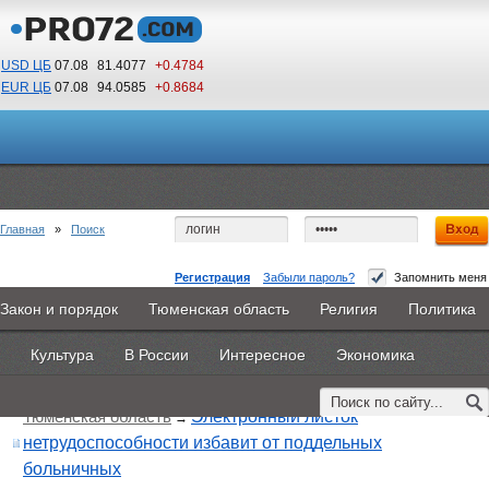
USD ЦБ
07.08
81.4077
+0.4784
EUR ЦБ
07.08
94.0585
+0.8684
13
32
По Гринвичу (GMT +5)
Главная
»
Поиск
Регистрация
Забыли пароль?
Запомнить меня
Закон и порядок
Тюменская область
Религия
Политика
Главная
Новости
Объявления
КНИГИ
ВестиNet
Поиск по тегу:
«оплата пособий», искать по
другому тегу
Культура
В России
Интересное
Экономика
Найдено 1 материал
Каталоги
9PS
Прочее
Тюменская область
Электронный листок
→
нетрудоспособности избавит от поддельных
больничных