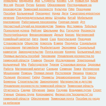
Инвалиды
Медицина
Жкх
Студенты
Космос
Суд
Новый год
Крым
Фсс рф
Россия
Путин
Бизнес
Образование
Пострадавшие на
производстве
Тюменский росреестр
Культура
Пфр
Праздники
Пособия
Больничный
Президент
Наука
Дети
Санаторно-курортное
лечение
Предупредительные меры
Штрафы
Китай
Мобильное
приложение
Работающие пенсионеры
Горячая линия
Дтп
Несчастный случай на производстве
Тюмень
Фсс тюмень
Тобольск
Психология успеха
Рейтинг
Школьники
Фсс
Госуслуги
Росреестр
Роспотребнадзор
Финансирование
Деньги
Кризис
Материнский
(семейный) капитал
Авто
Акция
Сша
Консультация
Праздник
Страхователи
Общество
Алкоголь
В мире
Продукты
Социальное
страхование
Автомобили
Реабилитация
Экономика
Социальный
навигатор
Законодательство
Почта россии
Конкурс
Больничный лист
Прямые выплаты пособий
Чиновники
Управление росреестра по
тюменской области
Главное
Пенсия
Исследование
Электронный
больничный
Мчс
Работодатели
Туризм
Страховые взносы
Здоровье
Работа
Материнский капитал
Санкции
Семинар
Томск
Интересное
Мошенники
Помощь
Прямая линия
Ростелеком
Украина
Новости
Полиция
Интернет
Гибдд
Приметы
Здравоохранение
Тср
Цены
Беженцы
Строительство
Законопроект
Материнство и детство
Управление росреестр по тюменской области
Тюменская область
Отчетность
Скидки
Обучение
Закон
Госдума
Владимир путин
Спорт
Ученые
Охрана труда
Коронавирус
Филиал ппк "роскадастр" по
тюменской области
Обеспечение
Тюменская почта
Пособие по уходу
за ребенком