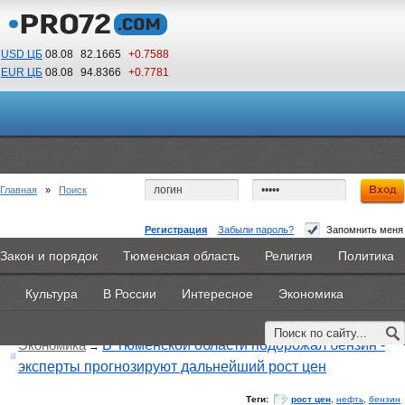
USD ЦБ
08.08
82.1665
+0.7588
EUR ЦБ
08.08
94.8366
+0.7781
08
17
По Гринвичу (GMT +5)
Главная
»
Поиск
Регистрация
Забыли пароль?
Запомнить меня
Закон и порядок
Тюменская область
Религия
Политика
Главная
Новости
Объявления
КНИГИ
ВестиNet
Поиск по тегу:
«рост цен», искать по
другому тегу
Культура
В России
Интересное
Экономика
Найдено 6 материалов
Каталоги
9PS
Прочее
Экономика
В Тюменской области подорожал бензин -
→
эксперты прогнозируют дальнейший рост цен
Теги:
рост цен
,
нефть
,
бензин