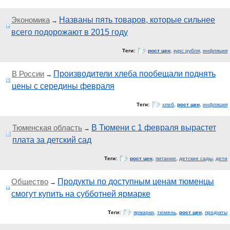
Экономика
Названы пять товаров, которые сильнее
→
всего подорожают в 2015 году
Теги:
рост цен
,
курс рубля
,
инфляция
В России
Производители хлеба пообещали поднять
→
цены с середины февраля
Теги:
хлеб
,
рост цен
,
инфляция
Тюменская область
В Тюмени с 1 февраля вырастет
→
плата за детский сад
Теги:
рост цен
,
питание
,
детские сады
,
дети
Общество
Продукты по доступным ценам тюменцы
→
смогут купить на субботней ярмарке
Теги:
ярмарки
,
тюмень
,
рост цен
,
продукты