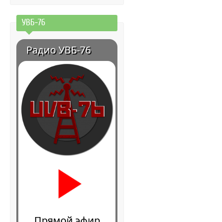
УВБ-76
Радио УВБ-76
Прямой эфир