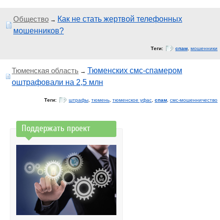
Общество
Как не стать жертвой телефонных
→
мошенников?
Теги:
спам
,
мошенники
Тюменская область
Тюменских смс-спамером
→
оштрафовали на 2,5 млн
Теги:
штрафы
,
тюмень
,
тюменское уфас
,
спам
,
смс-мошенничество
Поддержать проект