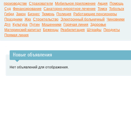
производстве
Страхователи
Мобильное приложение
Акция
Помощь
Суд
Финансирование
Санаторно-курортное лечение
Томск
Тобольск
Гибдд
Закон
Бизнес
Тюмень
Полиция
Работающие пенсионеры
Праздники
Жкх
Строительство
Электронный больничный
Чиновники
Дтп
Культура
Путин
Мошенники
Горячая линия
Здоровье
Материнский капитал
Беженцы
Реабилитация
Штрафы
Продукты
Прямая линия
Новые объявления
Нет объявлений для отображения.