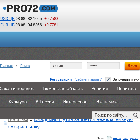
USD ЦБ
08.08
82.1665
+0.7588
EUR ЦБ
08.08
94.8366
+0.7781
18
00
По Гринвичу (GMT +5)
Главная
»
Поиск
Регистрация
Забыли пароль?
Запомнить меня
Закон и порядок
Тюменская область
Религия
Политика
Главная
Новости
Объявления
КНИГИ
ВестиNet
Поиск по тегу:
«спам», искать по
другому тегу
Культура
В России
Интересное
Экономика
Найдено 3 материала
Каталоги
9PS
Прочее
Политика
Владимир Путин запретил нежелательную
→
смс-рассылку
Теги:
спам
,
смс
,
путин