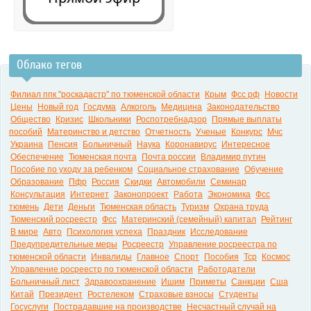
Облако тегов
0:00
Филиал ппк "роскадастр" по тюменской области
Крым
Фсс рф
Новости
Цены
Новый год
Госдума
Алкоголь
Медицина
Законодательство
Общество
Кризис
Школьники
Роспотребнадзор
Прямые выплаты
пособий
Материнство и детство
Отчетность
Ученые
Конкурс
Мчс
Украина
Пенсия
Больничный
Наука
Коронавирус
Интересное
Обеспечение
Тюменская почта
Почта россии
Владимир путин
Пособие по уходу за ребенком
Социальное страхование
Обучение
Образование
Пфр
Россия
Скидки
Автомобили
Семинар
Консультация
Интернет
Законопроект
Работа
Экономика
Фсс
тюмень
Дети
Деньги
Тюменская область
Туризм
Охрана труда
Тюменский росреестр
Фсс
Материнский (семейный) капитал
Рейтинг
В мире
Авто
Психология успеха
Праздник
Исследование
Предупредительные меры
Росреестр
Управление росреестра по
тюменской области
Инвалиды
Главное
Спорт
Пособия
Тср
Космос
Управление росреестр по тюменской области
Работодатели
Больничный лист
Здравоохранение
Ишим
Приметы
Санкции
Сша
Китай
Президент
Ростелеком
Страховые взносы
Студенты
Госуслуги
Пострадавшие на производстве
Несчастный случай на